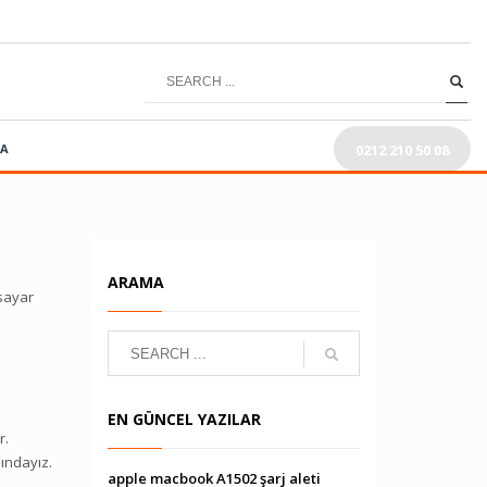
0212 210 50 08
RA
ARAMA
isayar
EN GÜNCEL YAZILAR
r.
ındayız.
apple macbook A1502 şarj aleti