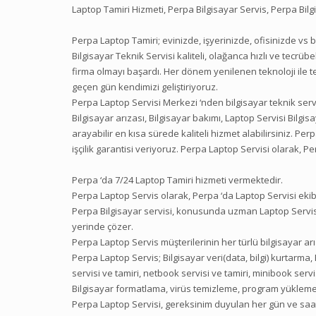
Laptop Tamiri Hizmeti, Perpa Bilgisayar Servis, Perpa Bilg
Perpa Laptop Tamiri; evinizde, işyerinizde, ofisinizde vs 
Bilgisayar Teknik Servisi kaliteli, olağanca hızlı ve tecrü
firma olmayı başardı. Her dönem yenilenen teknoloji ile tek
geçen gün kendimizi geliştiriyoruz.
Perpa Laptop Servisi Merkezi ‘nden bilgisayar teknik servis
Bilgisayar arızası, Bilgisayar bakımı, Laptop Servisi Bilgisay
arayabilir en kısa sürede kaliteli hizmet alabilirsiniz. Perpa
işçilik garantisi veriyoruz. Perpa Laptop Servisi olarak, 
Perpa ‘da 7/24 Laptop Tamiri hizmeti vermektedir.
Perpa Laptop Servis olarak, Perpa ‘da Laptop Servisi ekib
Perpa Bilgisayar servisi, konusunda uzman Laptop Servis
yerinde çözer.
Perpa Laptop Servis müşterilerinin her türlü bilgisayar a
Perpa Laptop Servis; Bilgisayar veri(data, bilgi) kurtarma,
servisi ve tamiri, netbook servisi ve tamiri, minibook servi
Bilgisayar formatlama, virüs temizleme, program yükleme, 
Perpa Laptop Servisi, gereksinim duyulan her gün ve saat