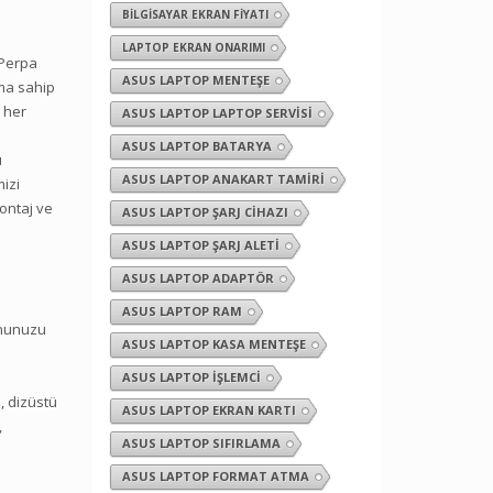
BILGISAYAR EKRAN FIYATI
LAPTOP EKRAN ONARIMI
.Perpa
ASUS LAPTOP MENTEŞE
ıma sahip
e her
ASUS LAPTOP LAPTOP SERVISI
ASUS LAPTOP BATARYA
ü
ASUS LAPTOP ANAKART TAMIRI
mizi
montaj ve
ASUS LAPTOP ŞARJ CIHAZI
ASUS LAPTOP ŞARJ ALETI
ASUS LAPTOP ADAPTÖR
ASUS LAPTOP RAM
ununuzu
ASUS LAPTOP KASA MENTEŞE
ASUS LAPTOP İŞLEMCI
, dizüstü
ASUS LAPTOP EKRAN KARTI
,
ASUS LAPTOP SIFIRLAMA
ASUS LAPTOP FORMAT ATMA