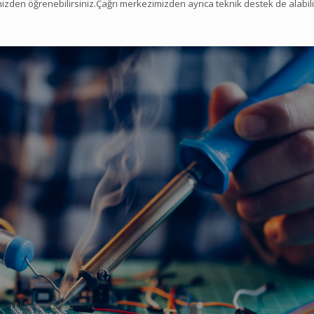
mizden öğrenebilirsiniz.Çağrı merkezimizden ayrıca teknik destek de alabili