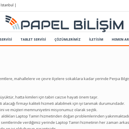
 İstanbul |
SERVİSİ
TABLET SERVİSİ
ÇÖZÜMLERIMIZ
İLETİSİM
HEMEN A
mtlere, mahallelere ve çevre ilçelere sokaklara kadar yerinde Perpa Bilg
ktür, hatta kimileri için tabiri caizse hayati önem taşır.
eti alacağı firmayı kaliteli hizmeti alabilmek için iyi tanımak durumundadır.
esini ve müşteri memnuniyetini misyonumuz olarak seçtik.
ki aldıkları Laptop Tamiri hizmetinden doğan problemlerinden yakınmaktadı
m semtlerinde verdiğimiz yerinde Laptop Tamiri hizmetinin her zaman arkas
de en iyi olduğunun garantisidir.