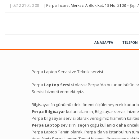
| 0212 210 50 08 |
| Perpa Ticaret Merkezi A Blok Kat: 13 No: 2108 – Şişli /
ANASAYFA
TELEFON 
Perpa Laptop Servisi ve Teknik servisi
Perpa
Laptop Servisi
olarak Perpa ‘da bulunan bütün se
Servisi hizmeti vermekteyiz.
Bilgisayar ‘ın günümüzdeki önemi ölçülemeyecek kadar büyü
Perpa Bilgisayar
kullanıcılarının, Bilgisayar servisi hizm
Perpa bilgisayar servisi olarak verdiğimiz hizmetin kalit
Perpa Laptop
sevisi ‘ni seçen çoğu kullanıcı daha önce
Perpa Laptop Tamiri olarak, Perpa ‘da ve İstanbul ‘un tü
Verdiğimiz Perpa Laptop Tamiri hizmeti, firmamızın sektör