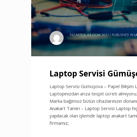
PAZARTESI, 04 OCAK 2021
/
PUBLISHED IN
L
Laptop Servisi Gümüş
Laptop Servisi Gümüşova – Papel Bilişim L
Laptopınızdan arıza tespit ücreti almıyoruz
Marka bağımsız bütün cihazlarınızın donan
Anakart Tamiri – Laptop Servisi Laptop hiç
yapılacak olan işlemdir laptop anakart tam
firmamız;