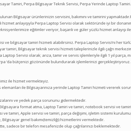
isayar Tamiri, Perpa Bilgisayar Teknik Servisi, Perpa Yerinde Laptop Tamiri.
bulunan Bilgisayar ürünlerinizin servisini, bakımını ve tamirini yapmaktadır
beli hizmet anlayışıyla Perpa Laptop Servisi olarak sektöründe iyi bir donan
nisyenlerimize eğitimler veriyor, başarılı ve güler yüzlü hizmet anlayışı il
i ve bilgisayar tamiri hizmeti alabilirsiniz. Perpa Laptop Servisi‘ni her türl
ar tamiri, Bilgisayar teknik servisi hizmeti taleplerinizle ilgili çağrı merkezi
 Laptop Servisi olarak; arıza, tamir ve servis işlemleriyle ilgili 1 yıl parça, 
Perpa ‘da bütçenizi gözönünde bulundurarak işlemlerinizi gerçekleştiriyoruz.
imiz ile hizmet vermekteyiz.
 elemanları ile Bilgisayarınıza yerinde Laptop Tamiri hizmeti vererek sor
rızalarını ve yedek parça sorununu gidermektedir.
 Bilgisayara format atma, Laptop Tamiri ve tamiri, notebook servisi ve tamiri
si ve tamiri, Apple servisi ve tamiri, parça değişimi, işletim sistemi kurulumu
Bilgisayar genel bakımı(temizliği) hizmetlerini vermektedir.
te, sadece bir telefon mesafenizde olup çağrılarınızı beklemektedir.