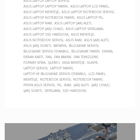
ASUS LAPTOP LAPTOP SERVISI
ASUS LAPTOP LAPTOP TAMIRI
ASUS LAPTOP LCD PANEL
ASUS LAPTOP MENTEŞE
ASUS LAPTOP NOTEBOOK SERVISI
ASUS LAPTOP NOTEBOOK TAMIRI
ASUS LAPTOP PIL
ASUS LAPTOP RAM
ASUS LAPTOP ŞARJ ALETI
ASUS LAPTOP ŞARJ CIHAZI
ASUS LAPTOP SIFIRLAMA
ASUS LAPTOP SSD HARDDISK
ASUS MENTEŞE
ASUS NOTEBOOK SERVISI
ASUS RAM
ASUS ŞARJ ALETI
ASUS ŞARJ SOKETI
BATARYA
BILGISAYAR SERVISI
BILGISAYAR SERVISI İSTANBUL
BILGISAYAR TAMIRI
EKRAN
EKRAN KARTI
FAN
FAN BAKIMI
FAN TEMIZLEME
FORMAT ATMA
İŞLEMCI
KASA MENTEŞE
KLAVYE
LAPTOP SERVISI
LAPTOP TAMIRI
LAPTOP VE BILGISAYAR SERVISI İSTANBUL
LCD PANEL
MENTEŞE
NOTEBOOK SERVISI
NOTEBOOK TAMIRI
PERPA ASUS SERVISI
PIL
RAM
ŞARJ ALETI
ŞARJ CIHAZI
ŞARJ SOKETI
SIFIRLAMA
SSD HARDDISK