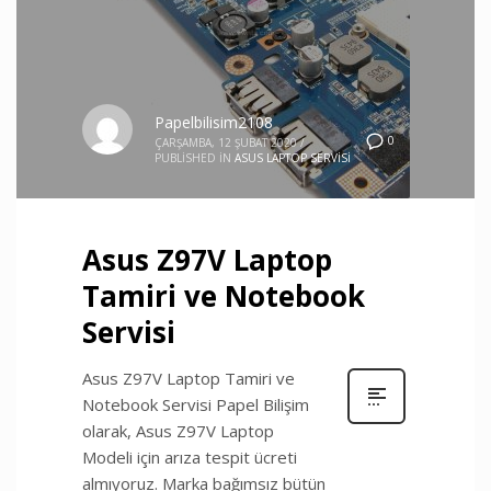
Papelbilisim2108
0
ÇARŞAMBA, 12 ŞUBAT 2020
/
PUBLISHED IN
ASUS LAPTOP SERVISI
Asus Z97V Laptop
Tamiri ve Notebook
Servisi
Asus Z97V Laptop Tamiri ve
Notebook Servisi Papel Bilişim
olarak, Asus Z97V Laptop
Modeli için arıza tespit ücreti
almıyoruz. Marka bağımsız bütün