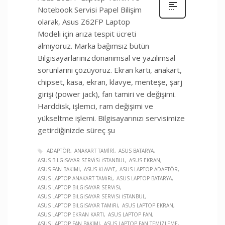
Notebook Servisi Papel Bilişim
olarak, Asus Z62FP Laptop
Modeli için arıza tespit ücreti
almıyoruz. Marka bağımsız bütün
Bilgisayarlarınız donanımsal ve yazılımsal
sorunlarını çözüyoruz. Ekran kartı, anakart,
chipset, kasa, ekran, klavye, menteşe, şarj
girişi (power jack), fan tamiri ve değişimi.
Harddisk, işlemci, ram değişimi ve
yükseltme işlemi. Bilgisayarınızı servisimize
getirdiğinizde süreç şu
ADAPTÖR
ANAKART TAMIRI
ASUS BATARYA
ASUS BILGISAYAR SERVISI İSTANBUL
ASUS EKRAN
ASUS FAN BAKIMI
ASUS KLAVYE
ASUS LAPTOP ADAPTÖR
ASUS LAPTOP ANAKART TAMIRI
ASUS LAPTOP BATARYA
ASUS LAPTOP BILGISAYAR SERVISI
ASUS LAPTOP BILGISAYAR SERVISI İSTANBUL
ASUS LAPTOP BILGISAYAR TAMIRI
ASUS LAPTOP EKRAN
ASUS LAPTOP EKRAN KARTI
ASUS LAPTOP FAN
ASUS LAPTOP FAN BAKIMI
ASUS LAPTOP FAN TEMIZLEME