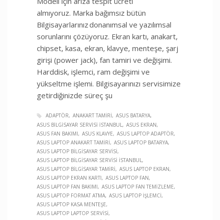
Modeli için arıza tespit ücreti
almıyoruz. Marka bağımsız bütün
Bilgisayarlarınız donanımsal ve yazılımsal
sorunlarını çözüyoruz. Ekran kartı, anakart,
chipset, kasa, ekran, klavye, menteşe, şarj
girişi (power jack), fan tamiri ve değişimi.
Harddisk, işlemci, ram değişimi ve
yükseltme işlemi. Bilgisayarınızı servisimize
getirdiğinizde süreç şu
ADAPTÖR
ANAKART TAMIRI
ASUS BATARYA
ASUS BILGISAYAR SERVISI İSTANBUL
ASUS EKRAN
ASUS FAN BAKIMI
ASUS KLAVYE
ASUS LAPTOP ADAPTÖR
ASUS LAPTOP ANAKART TAMIRI
ASUS LAPTOP BATARYA
ASUS LAPTOP BILGISAYAR SERVISI
ASUS LAPTOP BILGISAYAR SERVISI İSTANBUL
ASUS LAPTOP BILGISAYAR TAMIRI
ASUS LAPTOP EKRAN
ASUS LAPTOP EKRAN KARTI
ASUS LAPTOP FAN
ASUS LAPTOP FAN BAKIMI
ASUS LAPTOP FAN TEMIZLEME
ASUS LAPTOP FORMAT ATMA
ASUS LAPTOP İŞLEMCI
ASUS LAPTOP KASA MENTEŞE
ASUS LAPTOP LAPTOP SERVISI