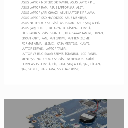
ASUS LAPTOP NOTEBOOK TAMIRI
ASUS LAPTOP PIL
ASUS LAPTOP RAM
ASUS LAPTOP ŞARJ ALETI
ASUS LAPTOP ŞARJ CIHAZI
ASUS LAPTOP SIFIRLAMA
ASUS LAPTOP SSD HARDDISK
ASUS MENTEŞE
ASUS NOTEBOOK SERVISI
ASUS RAM
ASUS ŞARJ ALETI
ASUS ŞARJ SOKETI
BATARYA
BILGISAYAR SERVISI
BILGISAYAR SERVISI İSTANBUL
BILGISAYAR TAMIRI
EKRAN
EKRAN KARTI
FAN
FAN BAKIMI
FAN TEMIZLEME
FORMAT ATMA
İŞLEMCI
KASA MENTEŞE
KLAVYE
LAPTOP SERVISI
LAPTOP TAMIRI
LAPTOP VE BILGISAYAR SERVISI İSTANBUL
LCD PANEL
MENTEŞE
NOTEBOOK SERVISI
NOTEBOOK TAMIRI
PERPA ASUS SERVISI
PIL
RAM
ŞARJ ALETI
ŞARJ CIHAZI
ŞARJ SOKETI
SIFIRLAMA
SSD HARDDISK