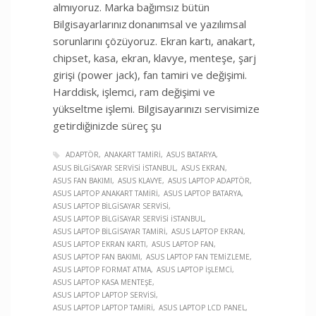
almıyoruz. Marka bağımsız bütün
Bilgisayarlarınız donanımsal ve yazılımsal
sorunlarını çözüyoruz. Ekran kartı, anakart,
chipset, kasa, ekran, klavye, menteşe, şarj
girişi (power jack), fan tamiri ve değişimi.
Harddisk, işlemci, ram değişimi ve
yükseltme işlemi. Bilgisayarınızı servisimize
getirdiğinizde süreç şu
ADAPTÖR
ANAKART TAMIRI
ASUS BATARYA
ASUS BILGISAYAR SERVISI İSTANBUL
ASUS EKRAN
ASUS FAN BAKIMI
ASUS KLAVYE
ASUS LAPTOP ADAPTÖR
ASUS LAPTOP ANAKART TAMIRI
ASUS LAPTOP BATARYA
ASUS LAPTOP BILGISAYAR SERVISI
ASUS LAPTOP BILGISAYAR SERVISI İSTANBUL
ASUS LAPTOP BILGISAYAR TAMIRI
ASUS LAPTOP EKRAN
ASUS LAPTOP EKRAN KARTI
ASUS LAPTOP FAN
ASUS LAPTOP FAN BAKIMI
ASUS LAPTOP FAN TEMIZLEME
ASUS LAPTOP FORMAT ATMA
ASUS LAPTOP İŞLEMCI
ASUS LAPTOP KASA MENTEŞE
ASUS LAPTOP LAPTOP SERVISI
ASUS LAPTOP LAPTOP TAMIRI
ASUS LAPTOP LCD PANEL