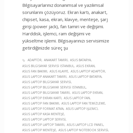
Bilgisayarlarınız donanımsal ve yazılımsal
sorunlarını çözüyoruz. Ekran kartı, anakart,
chipset, kasa, ekran, klavye, menteşe, şarj
girişi (power jack), fan tamiri ve değişimi.
Harddisk, işlemci, ram değişimi ve
yükseltme işlemi. Bilgisayarınızı servisimize
getirdiğinizde süreç şu
ADAPTÖR
ANAKART TAMIRI
ASUS BATARYA
ASUS BILGISAYAR SERVISI İSTANBUL
ASUS EKRAN
ASUS FAN BAKIMI
ASUS KLAVYE
ASUS LAPTOP ADAPTÖR
ASUS LAPTOP ANAKART TAMIRI
ASUS LAPTOP BATARYA
ASUS LAPTOP BILGISAYAR SERVISI
ASUS LAPTOP BILGISAYAR SERVISI İSTANBUL
ASUS LAPTOP BILGISAYAR TAMIRI
ASUS LAPTOP EKRAN
ASUS LAPTOP EKRAN KARTI
ASUS LAPTOP FAN
ASUS LAPTOP FAN BAKIMI
ASUS LAPTOP FAN TEMIZLEME
ASUS LAPTOP FORMAT ATMA
ASUS LAPTOP İŞLEMCI
ASUS LAPTOP KASA MENTEŞE
ASUS LAPTOP LAPTOP SERVISI
ASUS LAPTOP LAPTOP TAMIRI
ASUS LAPTOP LCD PANEL
ASUS LAPTOP MENTEŞE
ASUS LAPTOP NOTEBOOK SERVISI