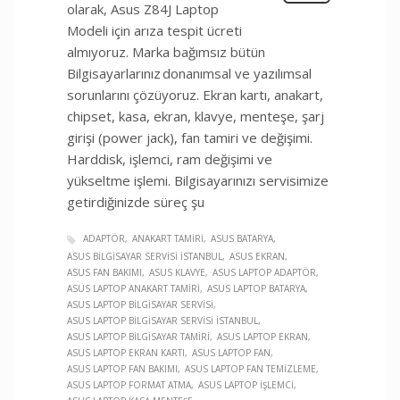
olarak, Asus Z84J Laptop
Modeli için arıza tespit ücreti
almıyoruz. Marka bağımsız bütün
Bilgisayarlarınız donanımsal ve yazılımsal
sorunlarını çözüyoruz. Ekran kartı, anakart,
chipset, kasa, ekran, klavye, menteşe, şarj
girişi (power jack), fan tamiri ve değişimi.
Harddisk, işlemci, ram değişimi ve
yükseltme işlemi. Bilgisayarınızı servisimize
getirdiğinizde süreç şu
ADAPTÖR
ANAKART TAMIRI
ASUS BATARYA
ASUS BILGISAYAR SERVISI İSTANBUL
ASUS EKRAN
ASUS FAN BAKIMI
ASUS KLAVYE
ASUS LAPTOP ADAPTÖR
ASUS LAPTOP ANAKART TAMIRI
ASUS LAPTOP BATARYA
ASUS LAPTOP BILGISAYAR SERVISI
ASUS LAPTOP BILGISAYAR SERVISI İSTANBUL
ASUS LAPTOP BILGISAYAR TAMIRI
ASUS LAPTOP EKRAN
ASUS LAPTOP EKRAN KARTI
ASUS LAPTOP FAN
ASUS LAPTOP FAN BAKIMI
ASUS LAPTOP FAN TEMIZLEME
ASUS LAPTOP FORMAT ATMA
ASUS LAPTOP İŞLEMCI