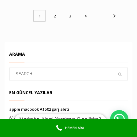
2
3
4
1
ARAMA
EN GÜNCEL YAZILAR
apple macbook A1502 şarj aleti
A1502 Adaptör A1502 Şarj Aleti A1502 Şarj Ciha...
Merhaba, Nasıl Yardımcı Olabilirim?
HEMEN ARA
90639