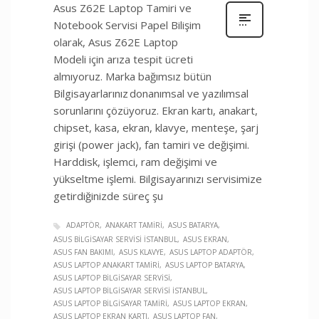
Asus Z62E Laptop Tamiri ve
Notebook Servisi Papel Bilişim
olarak, Asus Z62E Laptop
Modeli için arıza tespit ücreti
almıyoruz. Marka bağımsız bütün
Bilgisayarlarınız donanımsal ve yazılımsal
sorunlarını çözüyoruz. Ekran kartı, anakart,
chipset, kasa, ekran, klavye, menteşe, şarj
girişi (power jack), fan tamiri ve değişimi.
Harddisk, işlemci, ram değişimi ve
yükseltme işlemi. Bilgisayarınızı servisimize
getirdiğinizde süreç şu
ADAPTÖR
ANAKART TAMIRI
ASUS BATARYA
ASUS BILGISAYAR SERVISI İSTANBUL
ASUS EKRAN
ASUS FAN BAKIMI
ASUS KLAVYE
ASUS LAPTOP ADAPTÖR
ASUS LAPTOP ANAKART TAMIRI
ASUS LAPTOP BATARYA
ASUS LAPTOP BILGISAYAR SERVISI
ASUS LAPTOP BILGISAYAR SERVISI İSTANBUL
ASUS LAPTOP BILGISAYAR TAMIRI
ASUS LAPTOP EKRAN
ASUS LAPTOP EKRAN KARTI
ASUS LAPTOP FAN