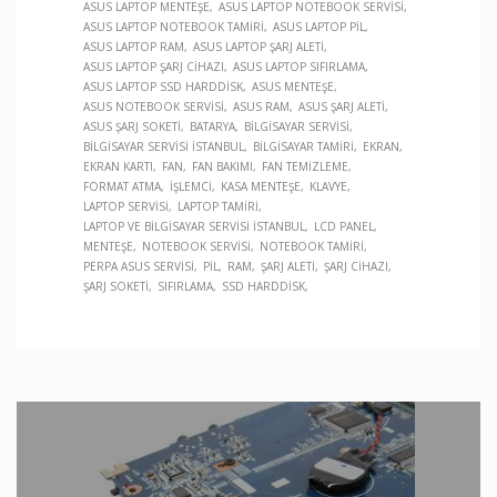
ASUS LAPTOP MENTEŞE
ASUS LAPTOP NOTEBOOK SERVISI
ASUS LAPTOP NOTEBOOK TAMIRI
ASUS LAPTOP PIL
ASUS LAPTOP RAM
ASUS LAPTOP ŞARJ ALETI
ASUS LAPTOP ŞARJ CIHAZI
ASUS LAPTOP SIFIRLAMA
ASUS LAPTOP SSD HARDDISK
ASUS MENTEŞE
ASUS NOTEBOOK SERVISI
ASUS RAM
ASUS ŞARJ ALETI
ASUS ŞARJ SOKETI
BATARYA
BILGISAYAR SERVISI
BILGISAYAR SERVISI İSTANBUL
BILGISAYAR TAMIRI
EKRAN
EKRAN KARTI
FAN
FAN BAKIMI
FAN TEMIZLEME
FORMAT ATMA
İŞLEMCI
KASA MENTEŞE
KLAVYE
LAPTOP SERVISI
LAPTOP TAMIRI
LAPTOP VE BILGISAYAR SERVISI İSTANBUL
LCD PANEL
MENTEŞE
NOTEBOOK SERVISI
NOTEBOOK TAMIRI
PERPA ASUS SERVISI
PIL
RAM
ŞARJ ALETI
ŞARJ CIHAZI
ŞARJ SOKETI
SIFIRLAMA
SSD HARDDISK