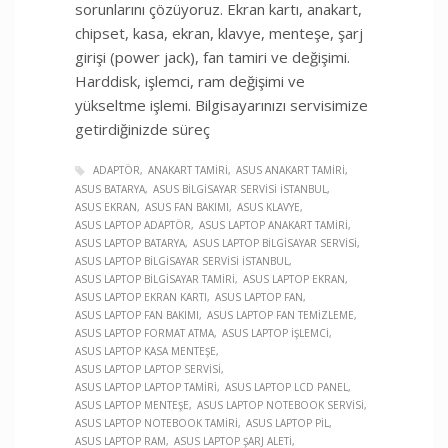
sorunlarını çözüyoruz. Ekran kartı, anakart,
chipset, kasa, ekran, klavye, menteşe, şarj
girişi (power jack), fan tamiri ve değişimi.
Harddisk, işlemci, ram değişimi ve
yükseltme işlemi. Bilgisayarınızı servisimize
getirdiğinizde süreç
ADAPTÖR
ANAKART TAMIRI
ASUS ANAKART TAMIRI
ASUS BATARYA
ASUS BILGISAYAR SERVISI İSTANBUL
ASUS EKRAN
ASUS FAN BAKIMI
ASUS KLAVYE
ASUS LAPTOP ADAPTÖR
ASUS LAPTOP ANAKART TAMIRI
ASUS LAPTOP BATARYA
ASUS LAPTOP BILGISAYAR SERVISI
ASUS LAPTOP BILGISAYAR SERVISI İSTANBUL
ASUS LAPTOP BILGISAYAR TAMIRI
ASUS LAPTOP EKRAN
ASUS LAPTOP EKRAN KARTI
ASUS LAPTOP FAN
ASUS LAPTOP FAN BAKIMI
ASUS LAPTOP FAN TEMIZLEME
ASUS LAPTOP FORMAT ATMA
ASUS LAPTOP İŞLEMCI
ASUS LAPTOP KASA MENTEŞE
ASUS LAPTOP LAPTOP SERVISI
ASUS LAPTOP LAPTOP TAMIRI
ASUS LAPTOP LCD PANEL
ASUS LAPTOP MENTEŞE
ASUS LAPTOP NOTEBOOK SERVISI
ASUS LAPTOP NOTEBOOK TAMIRI
ASUS LAPTOP PIL
ASUS LAPTOP RAM
ASUS LAPTOP ŞARJ ALETI