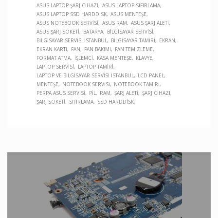
ASUS LAPTOP ŞARJ CIHAZI
ASUS LAPTOP SIFIRLAMA
ASUS LAPTOP SSD HARDDISK
ASUS MENTEŞE
ASUS NOTEBOOK SERVISI
ASUS RAM
ASUS ŞARJ ALETI
ASUS ŞARJ SOKETI
BATARYA
BILGISAYAR SERVISI
BILGISAYAR SERVISI İSTANBUL
BILGISAYAR TAMIRI
EKRAN
EKRAN KARTI
FAN
FAN BAKIMI
FAN TEMIZLEME
FORMAT ATMA
İŞLEMCI
KASA MENTEŞE
KLAVYE
LAPTOP SERVISI
LAPTOP TAMIRI
LAPTOP VE BILGISAYAR SERVISI İSTANBUL
LCD PANEL
MENTEŞE
NOTEBOOK SERVISI
NOTEBOOK TAMIRI
PERPA ASUS SERVISI
PIL
RAM
ŞARJ ALETI
ŞARJ CIHAZI
ŞARJ SOKETI
SIFIRLAMA
SSD HARDDISK