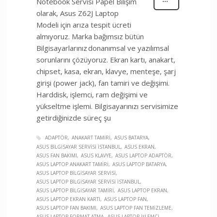
Notebook Servisi Papel Bilişim
olarak, Asus Z62J Laptop
Modeli için arıza tespit ücreti
almıyoruz. Marka bağımsız bütün
Bilgisayarlarınız donanımsal ve yazılımsal
sorunlarını çözüyoruz. Ekran kartı, anakart,
chipset, kasa, ekran, klavye, menteşe, şarj
girişi (power jack), fan tamiri ve değişimi.
Harddisk, işlemci, ram değişimi ve
yükseltme işlemi. Bilgisayarınızı servisimize
getirdiğinizde süreç şu
ADAPTÖR
ANAKART TAMIRI
ASUS BATARYA
ASUS BILGISAYAR SERVISI İSTANBUL
ASUS EKRAN
ASUS FAN BAKIMI
ASUS KLAVYE
ASUS LAPTOP ADAPTÖR
ASUS LAPTOP ANAKART TAMIRI
ASUS LAPTOP BATARYA
ASUS LAPTOP BILGISAYAR SERVISI
ASUS LAPTOP BILGISAYAR SERVISI İSTANBUL
ASUS LAPTOP BILGISAYAR TAMIRI
ASUS LAPTOP EKRAN
ASUS LAPTOP EKRAN KARTI
ASUS LAPTOP FAN
ASUS LAPTOP FAN BAKIMI
ASUS LAPTOP FAN TEMIZLEME
ASUS LAPTOP FORMAT ATMA
ASUS LAPTOP İŞLEMCI