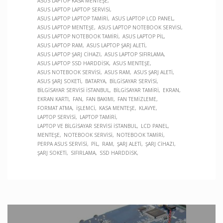
ASUS LAPTOP KASA MENTEŞE
ASUS LAPTOP LAPTOP SERVISI
ASUS LAPTOP LAPTOP TAMIRI
ASUS LAPTOP LCD PANEL
ASUS LAPTOP MENTEŞE
ASUS LAPTOP NOTEBOOK SERVISI
ASUS LAPTOP NOTEBOOK TAMIRI
ASUS LAPTOP PIL
ASUS LAPTOP RAM
ASUS LAPTOP ŞARJ ALETI
ASUS LAPTOP ŞARJ CIHAZI
ASUS LAPTOP SIFIRLAMA
ASUS LAPTOP SSD HARDDISK
ASUS MENTEŞE
ASUS NOTEBOOK SERVISI
ASUS RAM
ASUS ŞARJ ALETI
ASUS ŞARJ SOKETI
BATARYA
BILGISAYAR SERVISI
BILGISAYAR SERVISI İSTANBUL
BILGISAYAR TAMIRI
EKRAN
EKRAN KARTI
FAN
FAN BAKIMI
FAN TEMIZLEME
FORMAT ATMA
İŞLEMCI
KASA MENTEŞE
KLAVYE
LAPTOP SERVISI
LAPTOP TAMIRI
LAPTOP VE BILGISAYAR SERVISI İSTANBUL
LCD PANEL
MENTEŞE
NOTEBOOK SERVISI
NOTEBOOK TAMIRI
PERPA ASUS SERVISI
PIL
RAM
ŞARJ ALETI
ŞARJ CIHAZI
ŞARJ SOKETI
SIFIRLAMA
SSD HARDDISK