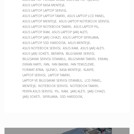
ASUS LAPTOP KASA MENTEŞE
ASUS LAPTOP LAPTOP SERVISI
ASUS LAPTOP LAPTOP TAMIRI
ASUS LAPTOP LCD PANEL
ASUS LAPTOP MENTEŞE
ASUS LAPTOP NOTEBOOK SERVISI
ASUS LAPTOP NOTEBOOK TAMIRI
ASUS LAPTOP PIL
ASUS LAPTOP RAM
ASUS LAPTOP ŞARJ ALETI
ASUS LAPTOP ŞARJ CIHAZI
ASUS LAPTOP SIFIRLAMA
ASUS LAPTOP SSD HARDDISK
ASUS MENTEŞE
ASUS NOTEBOOK SERVISI
ASUS RAM
ASUS ŞARJ ALETI
ASUS ŞARJ SOKETI
BATARYA
BILGISAYAR SERVISI
BILGISAYAR SERVISI İSTANBUL
BILGISAYAR TAMIRI
EKRAN
EKRAN KARTI
FAN
FAN BAKIMI
FAN TEMIZLEME
FORMAT ATMA
İŞLEMCI
KASA MENTEŞE
KLAVYE
LAPTOP SERVISI
LAPTOP TAMIRI
LAPTOP VE BILGISAYAR SERVISI İSTANBUL
LCD PANEL
MENTEŞE
NOTEBOOK SERVISI
NOTEBOOK TAMIRI
PERPA ASUS SERVISI
PIL
RAM
ŞARJ ALETI
ŞARJ CIHAZI
ŞARJ SOKETI
SIFIRLAMA
SSD HARDDISK