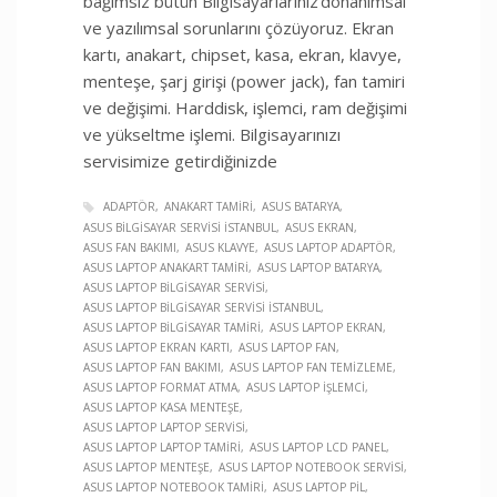
bağımsız bütün Bilgisayarlarınız donanımsal
ve yazılımsal sorunlarını çözüyoruz. Ekran
kartı, anakart, chipset, kasa, ekran, klavye,
menteşe, şarj girişi (power jack), fan tamiri
ve değişimi. Harddisk, işlemci, ram değişimi
ve yükseltme işlemi. Bilgisayarınızı
servisimize getirdiğinizde
ADAPTÖR
ANAKART TAMIRI
ASUS BATARYA
ASUS BILGISAYAR SERVISI İSTANBUL
ASUS EKRAN
ASUS FAN BAKIMI
ASUS KLAVYE
ASUS LAPTOP ADAPTÖR
ASUS LAPTOP ANAKART TAMIRI
ASUS LAPTOP BATARYA
ASUS LAPTOP BILGISAYAR SERVISI
ASUS LAPTOP BILGISAYAR SERVISI İSTANBUL
ASUS LAPTOP BILGISAYAR TAMIRI
ASUS LAPTOP EKRAN
ASUS LAPTOP EKRAN KARTI
ASUS LAPTOP FAN
ASUS LAPTOP FAN BAKIMI
ASUS LAPTOP FAN TEMIZLEME
ASUS LAPTOP FORMAT ATMA
ASUS LAPTOP İŞLEMCI
ASUS LAPTOP KASA MENTEŞE
ASUS LAPTOP LAPTOP SERVISI
ASUS LAPTOP LAPTOP TAMIRI
ASUS LAPTOP LCD PANEL
ASUS LAPTOP MENTEŞE
ASUS LAPTOP NOTEBOOK SERVISI
ASUS LAPTOP NOTEBOOK TAMIRI
ASUS LAPTOP PIL