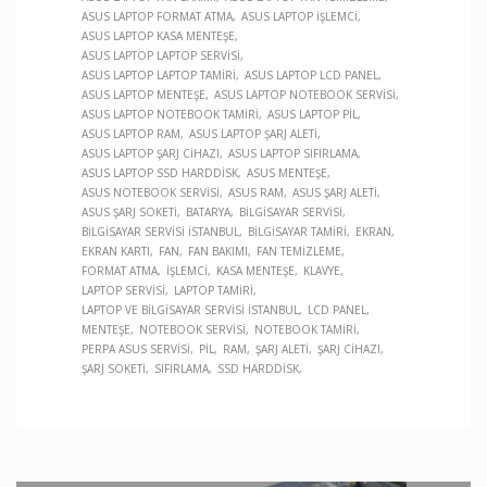
ASUS LAPTOP FORMAT ATMA
ASUS LAPTOP İŞLEMCI
ASUS LAPTOP KASA MENTEŞE
ASUS LAPTOP LAPTOP SERVISI
ASUS LAPTOP LAPTOP TAMIRI
ASUS LAPTOP LCD PANEL
ASUS LAPTOP MENTEŞE
ASUS LAPTOP NOTEBOOK SERVISI
ASUS LAPTOP NOTEBOOK TAMIRI
ASUS LAPTOP PIL
ASUS LAPTOP RAM
ASUS LAPTOP ŞARJ ALETI
ASUS LAPTOP ŞARJ CIHAZI
ASUS LAPTOP SIFIRLAMA
ASUS LAPTOP SSD HARDDISK
ASUS MENTEŞE
ASUS NOTEBOOK SERVISI
ASUS RAM
ASUS ŞARJ ALETI
ASUS ŞARJ SOKETI
BATARYA
BILGISAYAR SERVISI
BILGISAYAR SERVISI İSTANBUL
BILGISAYAR TAMIRI
EKRAN
EKRAN KARTI
FAN
FAN BAKIMI
FAN TEMIZLEME
FORMAT ATMA
İŞLEMCI
KASA MENTEŞE
KLAVYE
LAPTOP SERVISI
LAPTOP TAMIRI
LAPTOP VE BILGISAYAR SERVISI İSTANBUL
LCD PANEL
MENTEŞE
NOTEBOOK SERVISI
NOTEBOOK TAMIRI
PERPA ASUS SERVISI
PIL
RAM
ŞARJ ALETI
ŞARJ CIHAZI
ŞARJ SOKETI
SIFIRLAMA
SSD HARDDISK