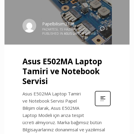
Papelbilisim2108
0
PAZARTESI, 15 HAZIRAN 2020
/
PUBLISHED IN
ASUS LAPTOP SERVISI
Asus E502MA Laptop
Tamiri ve Notebook
Servisi
Asus E502MA Laptop Tamiri
ve Notebook Servisi Papel
Bilişim olarak, Asus E502MA
Laptop Modeli için arıza tespit
ücreti almıyoruz. Marka bağımsız bütün
Bilgisayarlarınız donanımsal ve yazılımsal