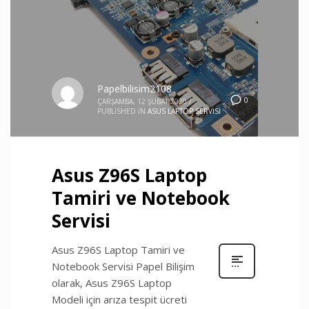
Papelbilisim2108
0
ÇARŞAMBA, 12 ŞUBAT 2020
/
PUBLISHED IN
ASUS LAPTOP SERVISI
Asus Z96S Laptop
Tamiri ve Notebook
Servisi
Asus Z96S Laptop Tamiri ve
Notebook Servisi Papel Bilişim
olarak, Asus Z96S Laptop
Modeli için arıza tespit ücreti