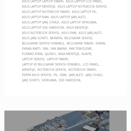
ASUS LAPTOP LAPTOP TAMIRI
ASUS LAPTOP LCD PANEL
ASUS LAPTOP MENTEŞE
ASUS LAPTOP NOTEBOOK SERVISI
ASUS LAPTOP NOTEBOOK TAMIRI
ASUS LAPTOP PIL
ASUS LAPTOP RAM
ASUS LAPTOP ŞARJ ALETI
ASUS LAPTOP ŞARJ CIHAZI
ASUS LAPTOP SIFIRLAMA
ASUS LAPTOP SSD HARDDISK
ASUS MENTEŞE
ASUS NOTEBOOK SERVISI
ASUS RAM
ASUS ŞARJ ALETI
ASUS ŞARJ SOKETI
BATARYA
BILGISAYAR SERVISI
BILGISAYAR SERVISI İSTANBUL
BILGISAYAR TAMIRI
EKRAN
EKRAN KARTI
FAN
FAN BAKIMI
FAN TEMIZLEME
FORMAT ATMA
İŞLEMCI
KASA MENTEŞE
KLAVYE
LAPTOP SERVISI
LAPTOP TAMIRI
LAPTOP VE BILGISAYAR SERVISI İSTANBUL
LCD PANEL
MENTEŞE
NOTEBOOK SERVISI
NOTEBOOK TAMIRI
PERPA ASUS SERVISI
PIL
RAM
ŞARJ ALETI
ŞARJ CIHAZI
ŞARJ SOKETI
SIFIRLAMA
SSD HARDDISK