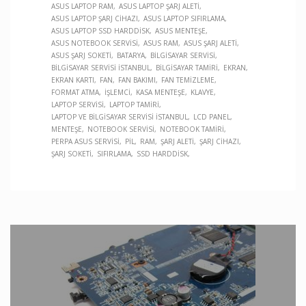
ASUS LAPTOP RAM
ASUS LAPTOP ŞARJ ALETI
ASUS LAPTOP ŞARJ CIHAZI
ASUS LAPTOP SIFIRLAMA
ASUS LAPTOP SSD HARDDISK
ASUS MENTEŞE
ASUS NOTEBOOK SERVISI
ASUS RAM
ASUS ŞARJ ALETI
ASUS ŞARJ SOKETI
BATARYA
BILGISAYAR SERVISI
BILGISAYAR SERVISI İSTANBUL
BILGISAYAR TAMIRI
EKRAN
EKRAN KARTI
FAN
FAN BAKIMI
FAN TEMIZLEME
FORMAT ATMA
İŞLEMCI
KASA MENTEŞE
KLAVYE
LAPTOP SERVISI
LAPTOP TAMIRI
LAPTOP VE BILGISAYAR SERVISI İSTANBUL
LCD PANEL
MENTEŞE
NOTEBOOK SERVISI
NOTEBOOK TAMIRI
PERPA ASUS SERVISI
PIL
RAM
ŞARJ ALETI
ŞARJ CIHAZI
ŞARJ SOKETI
SIFIRLAMA
SSD HARDDISK