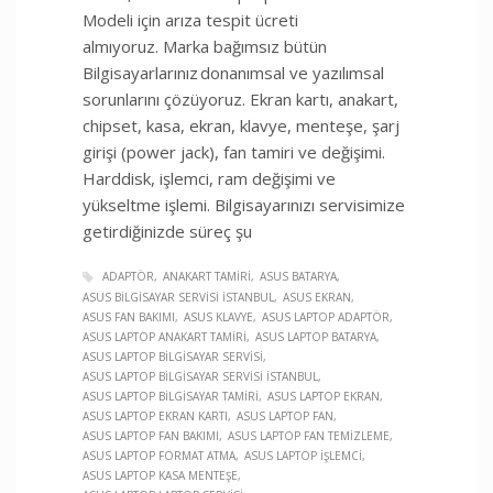
Modeli için arıza tespit ücreti
almıyoruz. Marka bağımsız bütün
Bilgisayarlarınız donanımsal ve yazılımsal
sorunlarını çözüyoruz. Ekran kartı, anakart,
chipset, kasa, ekran, klavye, menteşe, şarj
girişi (power jack), fan tamiri ve değişimi.
Harddisk, işlemci, ram değişimi ve
yükseltme işlemi. Bilgisayarınızı servisimize
getirdiğinizde süreç şu
ADAPTÖR
ANAKART TAMIRI
ASUS BATARYA
ASUS BILGISAYAR SERVISI İSTANBUL
ASUS EKRAN
ASUS FAN BAKIMI
ASUS KLAVYE
ASUS LAPTOP ADAPTÖR
ASUS LAPTOP ANAKART TAMIRI
ASUS LAPTOP BATARYA
ASUS LAPTOP BILGISAYAR SERVISI
ASUS LAPTOP BILGISAYAR SERVISI İSTANBUL
ASUS LAPTOP BILGISAYAR TAMIRI
ASUS LAPTOP EKRAN
ASUS LAPTOP EKRAN KARTI
ASUS LAPTOP FAN
ASUS LAPTOP FAN BAKIMI
ASUS LAPTOP FAN TEMIZLEME
ASUS LAPTOP FORMAT ATMA
ASUS LAPTOP İŞLEMCI
ASUS LAPTOP KASA MENTEŞE