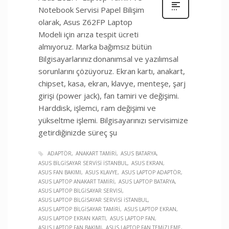
Notebook Servisi Papel Bilişim
olarak, Asus Z62FP Laptop
Modeli için arıza tespit ücreti
almıyoruz. Marka bağımsız bütün
Bilgisayarlarınız donanımsal ve yazılımsal
sorunlarını çözüyoruz. Ekran kartı, anakart,
chipset, kasa, ekran, klavye, menteşe, şarj
girişi (power jack), fan tamiri ve değişimi.
Harddisk, işlemci, ram değişimi ve
yükseltme işlemi. Bilgisayarınızı servisimize
getirdiğinizde süreç şu
ADAPTÖR
ANAKART TAMIRI
ASUS BATARYA
ASUS BILGISAYAR SERVISI İSTANBUL
ASUS EKRAN
ASUS FAN BAKIMI
ASUS KLAVYE
ASUS LAPTOP ADAPTÖR
ASUS LAPTOP ANAKART TAMIRI
ASUS LAPTOP BATARYA
ASUS LAPTOP BILGISAYAR SERVISI
ASUS LAPTOP BILGISAYAR SERVISI İSTANBUL
ASUS LAPTOP BILGISAYAR TAMIRI
ASUS LAPTOP EKRAN
ASUS LAPTOP EKRAN KARTI
ASUS LAPTOP FAN
ASUS LAPTOP FAN BAKIMI
ASUS LAPTOP FAN TEMIZLEME