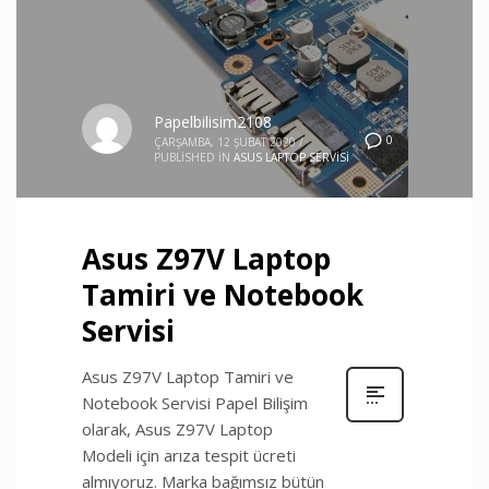
Papelbilisim2108
0
ÇARŞAMBA, 12 ŞUBAT 2020
/
PUBLISHED IN
ASUS LAPTOP SERVISI
Asus Z97V Laptop
Tamiri ve Notebook
Servisi
Asus Z97V Laptop Tamiri ve
Notebook Servisi Papel Bilişim
olarak, Asus Z97V Laptop
Modeli için arıza tespit ücreti
almıyoruz. Marka bağımsız bütün