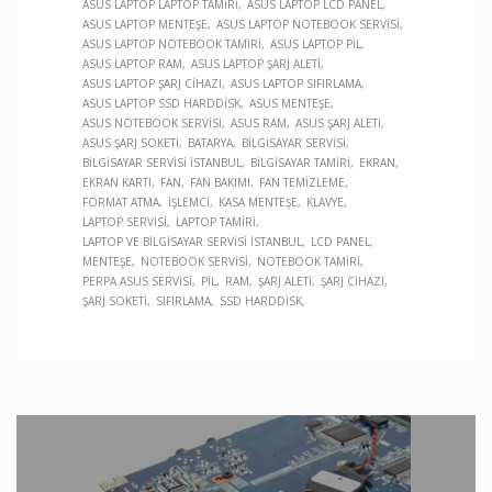
ASUS LAPTOP LAPTOP TAMIRI
ASUS LAPTOP LCD PANEL
ASUS LAPTOP MENTEŞE
ASUS LAPTOP NOTEBOOK SERVISI
ASUS LAPTOP NOTEBOOK TAMIRI
ASUS LAPTOP PIL
ASUS LAPTOP RAM
ASUS LAPTOP ŞARJ ALETI
ASUS LAPTOP ŞARJ CIHAZI
ASUS LAPTOP SIFIRLAMA
ASUS LAPTOP SSD HARDDISK
ASUS MENTEŞE
ASUS NOTEBOOK SERVISI
ASUS RAM
ASUS ŞARJ ALETI
ASUS ŞARJ SOKETI
BATARYA
BILGISAYAR SERVISI
BILGISAYAR SERVISI İSTANBUL
BILGISAYAR TAMIRI
EKRAN
EKRAN KARTI
FAN
FAN BAKIMI
FAN TEMIZLEME
FORMAT ATMA
İŞLEMCI
KASA MENTEŞE
KLAVYE
LAPTOP SERVISI
LAPTOP TAMIRI
LAPTOP VE BILGISAYAR SERVISI İSTANBUL
LCD PANEL
MENTEŞE
NOTEBOOK SERVISI
NOTEBOOK TAMIRI
PERPA ASUS SERVISI
PIL
RAM
ŞARJ ALETI
ŞARJ CIHAZI
ŞARJ SOKETI
SIFIRLAMA
SSD HARDDISK