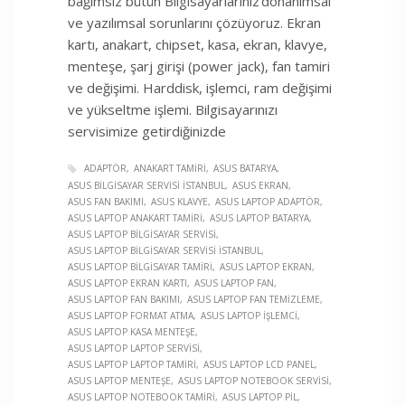
bağımsız bütün Bilgisayarlarınız donanımsal
ve yazılımsal sorunlarını çözüyoruz. Ekran
kartı, anakart, chipset, kasa, ekran, klavye,
menteşe, şarj girişi (power jack), fan tamiri
ve değişimi. Harddisk, işlemci, ram değişimi
ve yükseltme işlemi. Bilgisayarınızı
servisimize getirdiğinizde
ADAPTÖR
ANAKART TAMIRI
ASUS BATARYA
ASUS BILGISAYAR SERVISI İSTANBUL
ASUS EKRAN
ASUS FAN BAKIMI
ASUS KLAVYE
ASUS LAPTOP ADAPTÖR
ASUS LAPTOP ANAKART TAMIRI
ASUS LAPTOP BATARYA
ASUS LAPTOP BILGISAYAR SERVISI
ASUS LAPTOP BILGISAYAR SERVISI İSTANBUL
ASUS LAPTOP BILGISAYAR TAMIRI
ASUS LAPTOP EKRAN
ASUS LAPTOP EKRAN KARTI
ASUS LAPTOP FAN
ASUS LAPTOP FAN BAKIMI
ASUS LAPTOP FAN TEMIZLEME
ASUS LAPTOP FORMAT ATMA
ASUS LAPTOP İŞLEMCI
ASUS LAPTOP KASA MENTEŞE
ASUS LAPTOP LAPTOP SERVISI
ASUS LAPTOP LAPTOP TAMIRI
ASUS LAPTOP LCD PANEL
ASUS LAPTOP MENTEŞE
ASUS LAPTOP NOTEBOOK SERVISI
ASUS LAPTOP NOTEBOOK TAMIRI
ASUS LAPTOP PIL