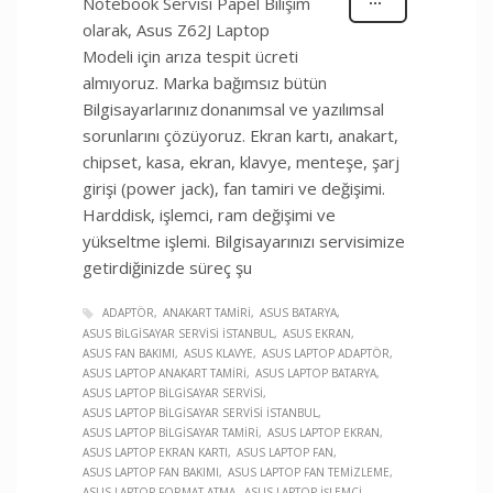
Notebook Servisi Papel Bilişim
olarak, Asus Z62J Laptop
Modeli için arıza tespit ücreti
almıyoruz. Marka bağımsız bütün
Bilgisayarlarınız donanımsal ve yazılımsal
sorunlarını çözüyoruz. Ekran kartı, anakart,
chipset, kasa, ekran, klavye, menteşe, şarj
girişi (power jack), fan tamiri ve değişimi.
Harddisk, işlemci, ram değişimi ve
yükseltme işlemi. Bilgisayarınızı servisimize
getirdiğinizde süreç şu
ADAPTÖR
ANAKART TAMIRI
ASUS BATARYA
ASUS BILGISAYAR SERVISI İSTANBUL
ASUS EKRAN
ASUS FAN BAKIMI
ASUS KLAVYE
ASUS LAPTOP ADAPTÖR
ASUS LAPTOP ANAKART TAMIRI
ASUS LAPTOP BATARYA
ASUS LAPTOP BILGISAYAR SERVISI
ASUS LAPTOP BILGISAYAR SERVISI İSTANBUL
ASUS LAPTOP BILGISAYAR TAMIRI
ASUS LAPTOP EKRAN
ASUS LAPTOP EKRAN KARTI
ASUS LAPTOP FAN
ASUS LAPTOP FAN BAKIMI
ASUS LAPTOP FAN TEMIZLEME
ASUS LAPTOP FORMAT ATMA
ASUS LAPTOP İŞLEMCI