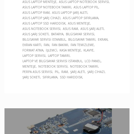
ASUS LAPTOP MENTEŞE
ASUS LAPTOP NOTEBOOK SERVISI
ASUS LAPTOP NOTEBOOK TAMIRI
ASUS LAPTOP PIL
ASUS LAPTOP RAM
ASUS LAPTOP ŞARJ ALETI
ASUS LAPTOP ŞARJ CIHAZI
ASUS LAPTOP SIFIRLAMA
ASUS LAPTOP SSD HARDDISK
ASUS MENTEŞE
ASUS NOTEBOOK SERVISI
ASUS RAM
ASUS ŞARJ ALETI
ASUS ŞARJ SOKETI
BATARYA
BILGISAYAR SERVISI
BILGISAYAR SERVISI İSTANBUL
BILGISAYAR TAMIRI
EKRAN
EKRAN KARTI
FAN
FAN BAKIMI
FAN TEMIZLEME
FORMAT ATMA
İŞLEMCI
KASA MENTEŞE
KLAVYE
LAPTOP SERVISI
LAPTOP TAMIRI
LAPTOP VE BILGISAYAR SERVISI İSTANBUL
LCD PANEL
MENTEŞE
NOTEBOOK SERVISI
NOTEBOOK TAMIRI
PERPA ASUS SERVISI
PIL
RAM
ŞARJ ALETI
ŞARJ CIHAZI
ŞARJ SOKETI
SIFIRLAMA
SSD HARDDISK