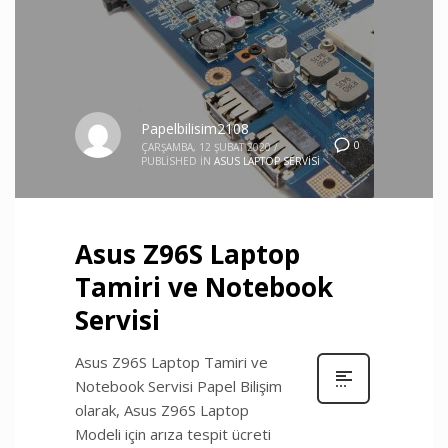
Papelbilisim2108
0
ÇARŞAMBA, 12 ŞUBAT 2020
/
PUBLISHED IN
ASUS LAPTOP SERVISI
Asus Z96S Laptop
Tamiri ve Notebook
Servisi
Asus Z96S Laptop Tamiri ve
Notebook Servisi Papel Bilişim
olarak, Asus Z96S Laptop
Modeli için arıza tespit ücreti