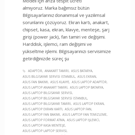
Modeli için arıza tespit ücreti
almıyoruz. Marka bağımsız bütün
Bilgisayarlarınız donanımsal ve yazılımsal
sorunlarını çözüyoruz. Ekran kartı, anakart,
chipset, kasa, ekran, klavye, menteşe, şarj
girişi (power jack), fan tamiri ve değişimi.
Harddisk, işlemci, ram değişimi ve
yükseltme işlemi. Bilgisayarınızı servisimize
getirdiğinizde süreç şu
ADAPTÖR
ANAKART TAMIRI
ASUS BATARYA
ASUS BILGISAYAR SERVISI İSTANBUL
ASUS EKRAN
ASUS FAN BAKIMI
ASUS KLAVYE
ASUS LAPTOP ADAPTÖR
ASUS LAPTOP ANAKART TAMIRI
ASUS LAPTOP BATARYA
ASUS LAPTOP BILGISAYAR SERVISI
ASUS LAPTOP BILGISAYAR SERVISI İSTANBUL
ASUS LAPTOP BILGISAYAR TAMIRI
ASUS LAPTOP EKRAN
ASUS LAPTOP EKRAN KARTI
ASUS LAPTOP FAN
ASUS LAPTOP FAN BAKIMI
ASUS LAPTOP FAN TEMIZLEME
ASUS LAPTOP FORMAT ATMA
ASUS LAPTOP İŞLEMCI
ASUS LAPTOP KASA MENTEŞE
ASUS LAPTOP LAPTOP SERVISI