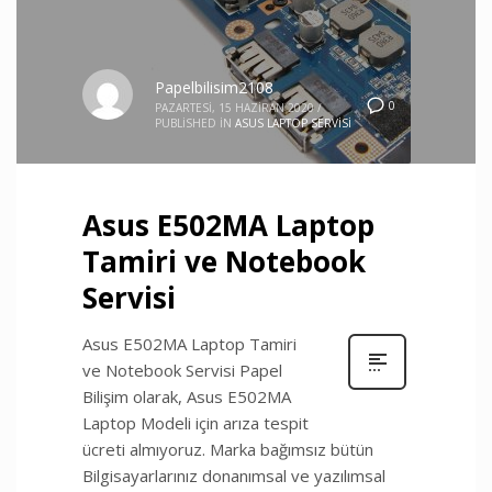
Papelbilisim2108
0
PAZARTESI, 15 HAZIRAN 2020
/
PUBLISHED IN
ASUS LAPTOP SERVISI
Asus E502MA Laptop
Tamiri ve Notebook
Servisi
Asus E502MA Laptop Tamiri
ve Notebook Servisi Papel
Bilişim olarak, Asus E502MA
Laptop Modeli için arıza tespit
ücreti almıyoruz. Marka bağımsız bütün
Bilgisayarlarınız donanımsal ve yazılımsal