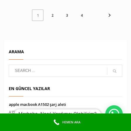
2
3
4
1
ARAMA
EN GÜNCEL YAZILAR
apple macbook A1502 şarj aleti
A1502 Adaptör A1502 Şarj Aleti A1502 Şarj Ciha...
Merhaba, Nasıl Yardımcı Olabilirim?
HEMEN ARA
90639