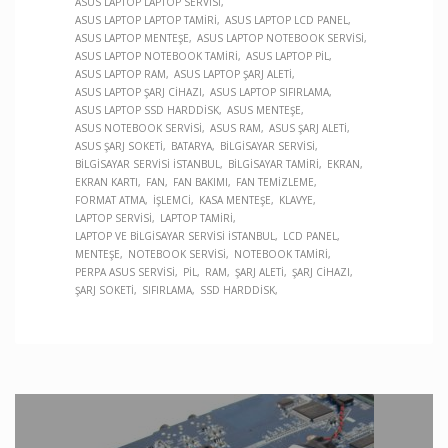
ASUS LAPTOP LAPTOP SERVISI
ASUS LAPTOP LAPTOP TAMIRI
ASUS LAPTOP LCD PANEL
ASUS LAPTOP MENTEŞE
ASUS LAPTOP NOTEBOOK SERVISI
ASUS LAPTOP NOTEBOOK TAMIRI
ASUS LAPTOP PIL
ASUS LAPTOP RAM
ASUS LAPTOP ŞARJ ALETI
ASUS LAPTOP ŞARJ CIHAZI
ASUS LAPTOP SIFIRLAMA
ASUS LAPTOP SSD HARDDISK
ASUS MENTEŞE
ASUS NOTEBOOK SERVISI
ASUS RAM
ASUS ŞARJ ALETI
ASUS ŞARJ SOKETI
BATARYA
BILGISAYAR SERVISI
BILGISAYAR SERVISI İSTANBUL
BILGISAYAR TAMIRI
EKRAN
EKRAN KARTI
FAN
FAN BAKIMI
FAN TEMIZLEME
FORMAT ATMA
İŞLEMCI
KASA MENTEŞE
KLAVYE
LAPTOP SERVISI
LAPTOP TAMIRI
LAPTOP VE BILGISAYAR SERVISI İSTANBUL
LCD PANEL
MENTEŞE
NOTEBOOK SERVISI
NOTEBOOK TAMIRI
PERPA ASUS SERVISI
PIL
RAM
ŞARJ ALETI
ŞARJ CIHAZI
ŞARJ SOKETI
SIFIRLAMA
SSD HARDDISK