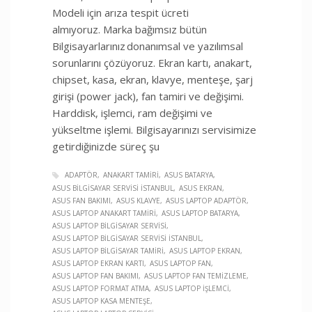
Modeli için arıza tespit ücreti
almıyoruz. Marka bağımsız bütün
Bilgisayarlarınız donanımsal ve yazılımsal
sorunlarını çözüyoruz. Ekran kartı, anakart,
chipset, kasa, ekran, klavye, menteşe, şarj
girişi (power jack), fan tamiri ve değişimi.
Harddisk, işlemci, ram değişimi ve
yükseltme işlemi. Bilgisayarınızı servisimize
getirdiğinizde süreç şu
ADAPTÖR
ANAKART TAMIRI
ASUS BATARYA
ASUS BILGISAYAR SERVISI İSTANBUL
ASUS EKRAN
ASUS FAN BAKIMI
ASUS KLAVYE
ASUS LAPTOP ADAPTÖR
ASUS LAPTOP ANAKART TAMIRI
ASUS LAPTOP BATARYA
ASUS LAPTOP BILGISAYAR SERVISI
ASUS LAPTOP BILGISAYAR SERVISI İSTANBUL
ASUS LAPTOP BILGISAYAR TAMIRI
ASUS LAPTOP EKRAN
ASUS LAPTOP EKRAN KARTI
ASUS LAPTOP FAN
ASUS LAPTOP FAN BAKIMI
ASUS LAPTOP FAN TEMIZLEME
ASUS LAPTOP FORMAT ATMA
ASUS LAPTOP İŞLEMCI
ASUS LAPTOP KASA MENTEŞE