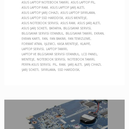
ASUS LAPTOP NOTEBOOK TAMIRI
ASUS LAPTOP PIL
ASUS LAPTOP RAM
ASUS LAPTOP ŞARJ ALETI
ASUS LAPTOP ŞARJ CIHAZI
ASUS LAPTOP SIFIRLAMA
ASUS LAPTOP SSD HARDDISK
ASUS MENTEŞE
ASUS NOTEBOOK SERVISI
ASUS RAM
ASUS ŞARJ ALETI
ASUS ŞARJ SOKETI
BATARYA
BILGISAYAR SERVISI
BILGISAYAR SERVISI İSTANBUL
BILGISAYAR TAMIRI
EKRAN
EKRAN KARTI
FAN
FAN BAKIMI
FAN TEMIZLEME
FORMAT ATMA
İŞLEMCI
KASA MENTEŞE
KLAVYE
LAPTOP SERVISI
LAPTOP TAMIRI
LAPTOP VE BILGISAYAR SERVISI İSTANBUL
LCD PANEL
MENTEŞE
NOTEBOOK SERVISI
NOTEBOOK TAMIRI
PERPA ASUS SERVISI
PIL
RAM
ŞARJ ALETI
ŞARJ CIHAZI
ŞARJ SOKETI
SIFIRLAMA
SSD HARDDISK