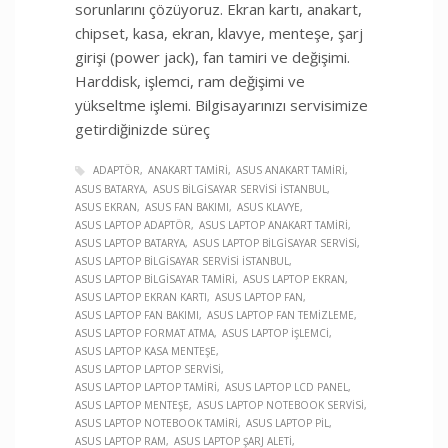
sorunlarını çözüyoruz. Ekran kartı, anakart,
chipset, kasa, ekran, klavye, menteşe, şarj
girişi (power jack), fan tamiri ve değişimi.
Harddisk, işlemci, ram değişimi ve
yükseltme işlemi. Bilgisayarınızı servisimize
getirdiğinizde süreç
ADAPTÖR
ANAKART TAMIRI
ASUS ANAKART TAMIRI
ASUS BATARYA
ASUS BILGISAYAR SERVISI İSTANBUL
ASUS EKRAN
ASUS FAN BAKIMI
ASUS KLAVYE
ASUS LAPTOP ADAPTÖR
ASUS LAPTOP ANAKART TAMIRI
ASUS LAPTOP BATARYA
ASUS LAPTOP BILGISAYAR SERVISI
ASUS LAPTOP BILGISAYAR SERVISI İSTANBUL
ASUS LAPTOP BILGISAYAR TAMIRI
ASUS LAPTOP EKRAN
ASUS LAPTOP EKRAN KARTI
ASUS LAPTOP FAN
ASUS LAPTOP FAN BAKIMI
ASUS LAPTOP FAN TEMIZLEME
ASUS LAPTOP FORMAT ATMA
ASUS LAPTOP İŞLEMCI
ASUS LAPTOP KASA MENTEŞE
ASUS LAPTOP LAPTOP SERVISI
ASUS LAPTOP LAPTOP TAMIRI
ASUS LAPTOP LCD PANEL
ASUS LAPTOP MENTEŞE
ASUS LAPTOP NOTEBOOK SERVISI
ASUS LAPTOP NOTEBOOK TAMIRI
ASUS LAPTOP PIL
ASUS LAPTOP RAM
ASUS LAPTOP ŞARJ ALETI