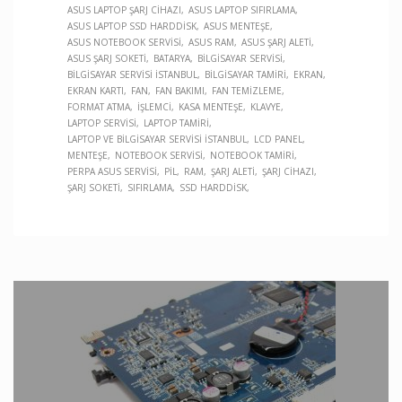
ASUS LAPTOP ŞARJ CIHAZI
ASUS LAPTOP SIFIRLAMA
ASUS LAPTOP SSD HARDDISK
ASUS MENTEŞE
ASUS NOTEBOOK SERVISI
ASUS RAM
ASUS ŞARJ ALETI
ASUS ŞARJ SOKETI
BATARYA
BILGISAYAR SERVISI
BILGISAYAR SERVISI İSTANBUL
BILGISAYAR TAMIRI
EKRAN
EKRAN KARTI
FAN
FAN BAKIMI
FAN TEMIZLEME
FORMAT ATMA
İŞLEMCI
KASA MENTEŞE
KLAVYE
LAPTOP SERVISI
LAPTOP TAMIRI
LAPTOP VE BILGISAYAR SERVISI İSTANBUL
LCD PANEL
MENTEŞE
NOTEBOOK SERVISI
NOTEBOOK TAMIRI
PERPA ASUS SERVISI
PIL
RAM
ŞARJ ALETI
ŞARJ CIHAZI
ŞARJ SOKETI
SIFIRLAMA
SSD HARDDISK