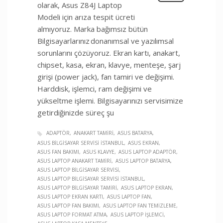
olarak, Asus Z84J Laptop
Modeli için arıza tespit ücreti
almıyoruz. Marka bağımsız bütün
Bilgisayarlarınız donanımsal ve yazılımsal
sorunlarını çözüyoruz. Ekran kartı, anakart,
chipset, kasa, ekran, klavye, menteşe, şarj
girişi (power jack), fan tamiri ve değişimi.
Harddisk, işlemci, ram değişimi ve
yükseltme işlemi. Bilgisayarınızı servisimize
getirdiğinizde süreç şu
ADAPTÖR
ANAKART TAMIRI
ASUS BATARYA
ASUS BILGISAYAR SERVISI İSTANBUL
ASUS EKRAN
ASUS FAN BAKIMI
ASUS KLAVYE
ASUS LAPTOP ADAPTÖR
ASUS LAPTOP ANAKART TAMIRI
ASUS LAPTOP BATARYA
ASUS LAPTOP BILGISAYAR SERVISI
ASUS LAPTOP BILGISAYAR SERVISI İSTANBUL
ASUS LAPTOP BILGISAYAR TAMIRI
ASUS LAPTOP EKRAN
ASUS LAPTOP EKRAN KARTI
ASUS LAPTOP FAN
ASUS LAPTOP FAN BAKIMI
ASUS LAPTOP FAN TEMIZLEME
ASUS LAPTOP FORMAT ATMA
ASUS LAPTOP İŞLEMCI