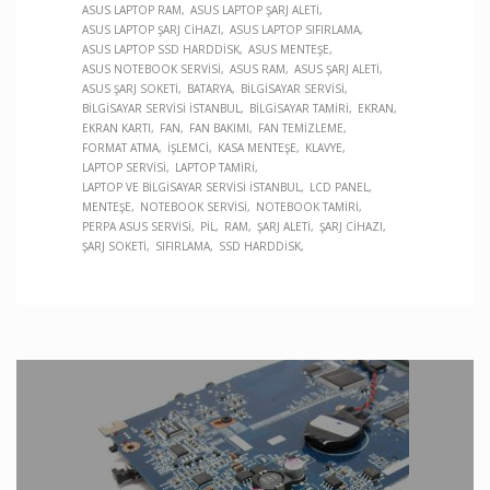
ASUS LAPTOP RAM
ASUS LAPTOP ŞARJ ALETI
ASUS LAPTOP ŞARJ CIHAZI
ASUS LAPTOP SIFIRLAMA
ASUS LAPTOP SSD HARDDISK
ASUS MENTEŞE
ASUS NOTEBOOK SERVISI
ASUS RAM
ASUS ŞARJ ALETI
ASUS ŞARJ SOKETI
BATARYA
BILGISAYAR SERVISI
BILGISAYAR SERVISI İSTANBUL
BILGISAYAR TAMIRI
EKRAN
EKRAN KARTI
FAN
FAN BAKIMI
FAN TEMIZLEME
FORMAT ATMA
İŞLEMCI
KASA MENTEŞE
KLAVYE
LAPTOP SERVISI
LAPTOP TAMIRI
LAPTOP VE BILGISAYAR SERVISI İSTANBUL
LCD PANEL
MENTEŞE
NOTEBOOK SERVISI
NOTEBOOK TAMIRI
PERPA ASUS SERVISI
PIL
RAM
ŞARJ ALETI
ŞARJ CIHAZI
ŞARJ SOKETI
SIFIRLAMA
SSD HARDDISK