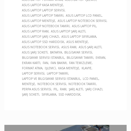
ASUS LAPTOP KASA MENTEŞE
ASUS LAPTOP LAPTOP SERVISI
ASUS LAPTOP LAPTOP TAMIRI
ASUS LAPTOP LCD PANEL
ASUS LAPTOP MENTEŞE
ASUS LAPTOP NOTEBOOK SERVISI
ASUS LAPTOP NOTEBOOK TAMIRI
ASUS LAPTOP PIL
ASUS LAPTOP RAM
ASUS LAPTOP ŞARJ ALETI
ASUS LAPTOP ŞARJ CIHAZI
ASUS LAPTOP SIFIRLAMA
ASUS LAPTOP SSD HARDDISK
ASUS MENTEŞE
ASUS NOTEBOOK SERVISI
ASUS RAM
ASUS ŞARJ ALETI
ASUS ŞARJ SOKETI
BATARYA
BILGISAYAR SERVISI
BILGISAYAR SERVISI İSTANBUL
BILGISAYAR TAMIRI
EKRAN
EKRAN KARTI
FAN
FAN BAKIMI
FAN TEMIZLEME
FORMAT ATMA
İŞLEMCI
KASA MENTEŞE
KLAVYE
LAPTOP SERVISI
LAPTOP TAMIRI
LAPTOP VE BILGISAYAR SERVISI İSTANBUL
LCD PANEL
MENTEŞE
NOTEBOOK SERVISI
NOTEBOOK TAMIRI
PERPA ASUS SERVISI
PIL
RAM
ŞARJ ALETI
ŞARJ CIHAZI
ŞARJ SOKETI
SIFIRLAMA
SSD HARDDISK