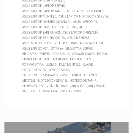
ASUS LAPTOP KASA MENTEŞE
ASUS LAPTOP LAPTOP SERVISI
ASUS LAPTOP LAPTOP TAMIRI
ASUS LAPTOP LCD PANEL
ASUS LAPTOP MENTEŞE
ASUS LAPTOP NOTEBOOK SERVISI
ASUS LAPTOP NOTEBOOK TAMIRI
ASUS LAPTOP PIL
ASUS LAPTOP RAM
ASUS LAPTOP ŞARJ ALETI
ASUS LAPTOP ŞARJ CIHAZI
ASUS LAPTOP SIFIRLAMA
ASUS LAPTOP SSD HARDDISK
ASUS MENTEŞE
ASUS NOTEBOOK SERVISI
ASUS RAM
ASUS ŞARJ ALETI
ASUS ŞARJ SOKETI
BATARYA
BILGISAYAR SERVISI
BILGISAYAR SERVISI İSTANBUL
BILGISAYAR TAMIRI
EKRAN
EKRAN KARTI
FAN
FAN BAKIMI
FAN TEMIZLEME
FORMAT ATMA
İŞLEMCI
KASA MENTEŞE
KLAVYE
LAPTOP SERVISI
LAPTOP TAMIRI
LAPTOP VE BILGISAYAR SERVISI İSTANBUL
LCD PANEL
MENTEŞE
NOTEBOOK SERVISI
NOTEBOOK TAMIRI
PERPA ASUS SERVISI
PIL
RAM
ŞARJ ALETI
ŞARJ CIHAZI
ŞARJ SOKETI
SIFIRLAMA
SSD HARDDISK