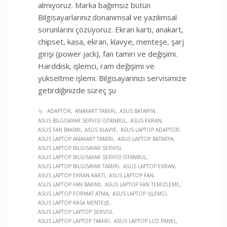
almıyoruz. Marka bağımsız bütün
Bilgisayarlarınız donanımsal ve yazılımsal
sorunlarını çözüyoruz. Ekran kartı, anakart,
chipset, kasa, ekran, klavye, menteşe, şarj
girişi (power jack), fan tamiri ve değişimi.
Harddisk, işlemci, ram değişimi ve
yükseltme işlemi. Bilgisayarınızı servisimize
getirdiğinizde süreç şu
ADAPTÖR
ANAKART TAMIRI
ASUS BATARYA
ASUS BILGISAYAR SERVISI İSTANBUL
ASUS EKRAN
ASUS FAN BAKIMI
ASUS KLAVYE
ASUS LAPTOP ADAPTÖR
ASUS LAPTOP ANAKART TAMIRI
ASUS LAPTOP BATARYA
ASUS LAPTOP BILGISAYAR SERVISI
ASUS LAPTOP BILGISAYAR SERVISI İSTANBUL
ASUS LAPTOP BILGISAYAR TAMIRI
ASUS LAPTOP EKRAN
ASUS LAPTOP EKRAN KARTI
ASUS LAPTOP FAN
ASUS LAPTOP FAN BAKIMI
ASUS LAPTOP FAN TEMIZLEME
ASUS LAPTOP FORMAT ATMA
ASUS LAPTOP İŞLEMCI
ASUS LAPTOP KASA MENTEŞE
ASUS LAPTOP LAPTOP SERVISI
ASUS LAPTOP LAPTOP TAMIRI
ASUS LAPTOP LCD PANEL