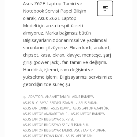
Asus Z62E Laptop Tamiri ve
Notebook Servisi Papel Bilişim
olarak, Asus Z62E Laptop
Modeli için arıza tespit ücreti
almıyoruz. Marka bağımsız bütün
Bilgisayarlarınız donanımsal ve yazılımsal
sorunlarını çözüyoruz. Ekran kartı, anakart,
chipset, kasa, ekran, klavye, menteşe, şarj
girişi (power jack), fan tamiri ve değişimi.
Harddisk, işlemci, ram değişimi ve
yükseltme işlemi. Bilgisayarınızı servisimize
getirdiğinizde süreç şu
ADAPTÖR
ANAKART TAMIRI
ASUS BATARYA
ASUS BILGISAYAR SERVISI İSTANBUL
ASUS EKRAN
ASUS FAN BAKIMI
ASUS KLAVYE
ASUS LAPTOP ADAPTÖR
ASUS LAPTOP ANAKART TAMIRI
ASUS LAPTOP BATARYA
ASUS LAPTOP BILGISAYAR SERVISI
ASUS LAPTOP BILGISAYAR SERVISI İSTANBUL
ASUS LAPTOP BILGISAYAR TAMIRI
ASUS LAPTOP EKRAN
ASUS LAPTOP EKRAN KARTI
ASUS LAPTOP FAN