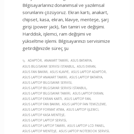
Bilgisayarlarınız donanımsal ve yazılımsal
sorunlarını çözüyoruz. Ekran kartı, anakart,
chipset, kasa, ekran, klavye, menteşe, şarj
girişi (power jack), fan tamiri ve değişimi.
Harddisk, işlemci, ram değişimi ve
yükseltme işlemi. Bilgisayarınızı servisimize
getirdiğinizde süreç şu
ADAPTÖR
ANAKART TAMIRI
ASUS BATARYA
ASUS BILGISAYAR SERVISI İSTANBUL
ASUS EKRAN
ASUS FAN BAKIMI
ASUS KLAVYE
ASUS LAPTOP ADAPTÖR
ASUS LAPTOP ANAKART TAMIRI
ASUS LAPTOP BATARYA
ASUS LAPTOP BILGISAYAR SERVISI
ASUS LAPTOP BILGISAYAR SERVISI İSTANBUL
ASUS LAPTOP BILGISAYAR TAMIRI
ASUS LAPTOP EKRAN
ASUS LAPTOP EKRAN KARTI
ASUS LAPTOP FAN
ASUS LAPTOP FAN BAKIMI
ASUS LAPTOP FAN TEMIZLEME
ASUS LAPTOP FORMAT ATMA
ASUS LAPTOP İŞLEMCI
ASUS LAPTOP KASA MENTEŞE
ASUS LAPTOP LAPTOP SERVISI
ASUS LAPTOP LAPTOP TAMIRI
ASUS LAPTOP LCD PANEL
ASUS LAPTOP MENTEŞE
ASUS LAPTOP NOTEBOOK SERVISI