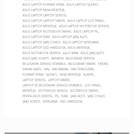
ASUS LAPTOP FORMAT ATMA
ASUS LAPTOP İŞLEMCI
ASUS LAPTOP KASA MENTEŞE
ASUS LAPTOP LAPTOP SERVISI
ASUS LAPTOP LAPTOP TAMIRI
ASUS LAPTOP LCD PANEL
ASUS LAPTOP MENTEŞE
ASUS LAPTOP NOTEBOOK SERVISI
ASUS LAPTOP NOTEBOOK TAMIRI
ASUS LAPTOP PIL
ASUS LAPTOP RAM
ASUS LAPTOP ŞARJ ALETI
ASUS LAPTOP ŞARJ CIHAZI
ASUS LAPTOP SIFIRLAMA
ASUS LAPTOP SSD HARDDISK
ASUS MENTEŞE
ASUS NOTEBOOK SERVISI
ASUS RAM
ASUS ŞARJ ALETI
ASUS ŞARJ SOKETI
BATARYA
BILGISAYAR SERVISI
BILGISAYAR SERVISI İSTANBUL
BILGISAYAR TAMIRI
EKRAN
EKRAN KARTI
FAN
FAN BAKIMI
FAN TEMIZLEME
FORMAT ATMA
İŞLEMCI
KASA MENTEŞE
KLAVYE
LAPTOP SERVISI
LAPTOP TAMIRI
LAPTOP VE BILGISAYAR SERVISI İSTANBUL
LCD PANEL
MENTEŞE
NOTEBOOK SERVISI
NOTEBOOK TAMIRI
PERPA ASUS SERVISI
PIL
RAM
ŞARJ ALETI
ŞARJ CIHAZI
ŞARJ SOKETI
SIFIRLAMA
SSD HARDDISK