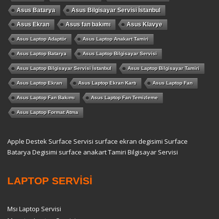
Asus Batarya
Asus Bilgisayar Servisi İstanbul
Asus Ekran
Asus fan bakımı
Asus Klavye
Asus Laptop Adaptör
Asus Laptop Anakart Tamiri
Asus Laptop Batarya
Asus Laptop Bilgisayar Servisi
Asus Laptop Bilgisayar Servisi İstanbul
Asus Laptop Bilgisayar Tamiri
Asus Laptop Ekran
Asus Laptop Ekran Kartı
Asus Laptop Fan
Asus Laptop Fan Bakımı
Asus Laptop Fan Temizleme
Asus Laptop Format Atma
Apple Destek
Surface Servisi
surface ekran degisimi
Surface
Batarya Degisimi
surface anakart Tamiri
Bilgisayar Servisi
LAPTOP SERVİSİ
Msı Laptop Servisi