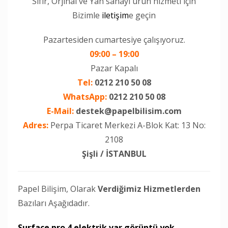
Sıfır, Orjinal ve Yan sanayi ürün hizmeti için
Bizimle
iletişim
e geçin
Pazartesiden cumartesiye çalışıyoruz.
09:00 – 19:00
Pazar Kapalı
Tel:
0212 210 50 08
WhatsApp:
0212 210 50 08
E-Mail:
destek@papelbilisim.com
Adres:
Perpa Ticaret Merkezi A-Blok Kat: 13 No:
2108
Şişli / İSTANBUL
Papel Bilişim, Olarak
Verdiğimiz Hizmetlerden
Bazıları Aşağıdadır.
Surface pro 4 elektrik var görüntü yok