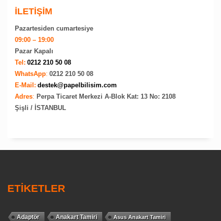
İLETİŞİM
Pazartesiden cumartesiye
09:00 – 19:00
Pazar Kapalı
Tel:
0212 210 50 08
WhatsApp
:
0212 210 50 08
E-Mail:
destek@papelbilisim.com
Adres
:
Perpa Ticaret Merkezi A-Blok Kat: 13 No: 2108
Şişli / İSTANBUL
ETİKETLER
Adaptör
Anakart Tamiri
Asus Anakart Tamiri