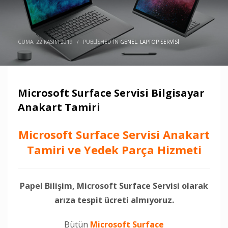
CUMA, 22 KASIM 2019
/
PUBLISHED IN
GENEL
,
LAPTOP SERVISI
Microsoft Surface Servisi Bilgisayar
Anakart Tamiri
Microsoft Surface Servisi Anakart
Tamiri ve Yedek Parça Hizmeti
Papel Bilişim, Microsoft Surface Servisi olarak
arıza tespit ücreti almıyoruz.
Bütün
Microsoft Surface