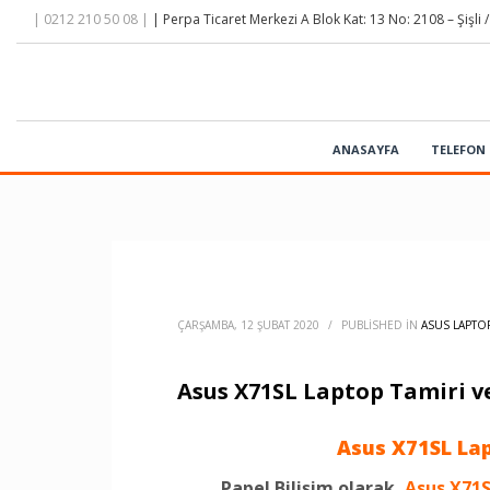
| 0212 210 50 08 |
| Perpa Ticaret Merkezi A Blok Kat: 13 No: 2108 – Şişli /
ANASAYFA
TELEFON 
ÇARŞAMBA, 12 ŞUBAT 2020
/
PUBLISHED IN
ASUS LAPTOP
Asus X71SL Laptop Tamiri v
Asus X71SL Lap
Papel Bilişim olarak,
Asus X71