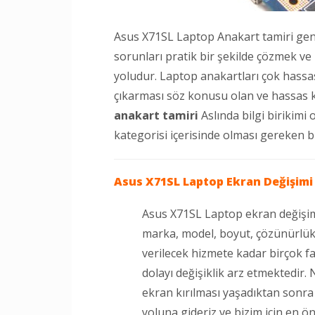
Asus X71SL Laptop Anakart tamiri gen
sorunları pratik bir şekilde çözmek ve
yoludur. Laptop anakartları çok hassas 
çıkarması söz konusu olan ve hassas k
anakart tamiri
Aslında bilgi birikimi
kategorisi içerisinde olması gereken bi
Asus X71SL Laptop
Ekran Değişimi
Asus X71SL Laptop ekran değişimi
marka, model, boyut, çözünürlük, 
verilecek hizmete kadar birçok f
dolayı değişiklik arz etmektedir.
ekran kırılması yaşadıktan sonr
yoluna gideriz ve bizim için en ö