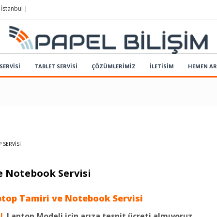
 İstanbul |
SERVİSİ
TABLET SERVİSİ
ÇÖZÜMLERIMIZ
İLETİSİM
HEMEN A
 SERVISI
e Notebook Servisi
top Tamiri ve Notebook Servisi
SL
Laptop Modeli için arıza tespit ücreti almıyoruz.