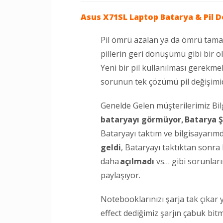
Asus X71SL Laptop
Batarya & Pil D
Pil ömrü azalan ya da ömrü tam
pillerin geri dönüşümü gibi bir o
Yeni bir pil kullanılması gerekme
sorunun tek çözümü pil değişimid
Genelde Gelen müşterilerimiz Bi
bataryayı görmüyor,
Batarya Ş
Bataryayı taktım ve bilgisayarım
geldi
, Bataryayı taktıktan sonr
daha
açılmadı
vs… gibi sorunları
paylaşıyor.
Notebooklarınızı şarja tak çıkar
effect dediğimiz şarjın çabuk bi