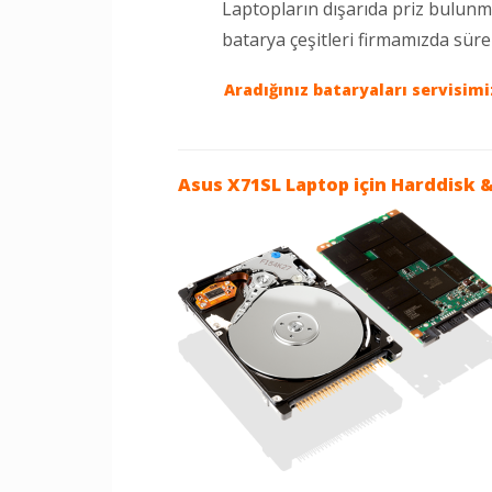
Laptopların dışarıda priz bulun
batarya çeşitleri firmamızda sür
Aradığınız bataryaları servisim
Asus X71SL Laptop
için Harddisk &