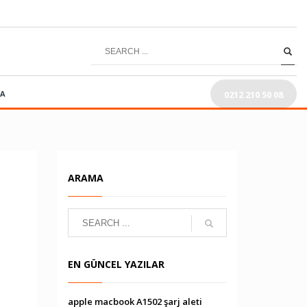
0212 210 50 08
RA
ARAMA
EN GÜNCEL YAZILAR
apple macbook A1502 şarj aleti