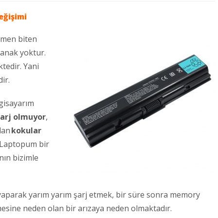
eğişimi
amen biten
lanak yoktur.
ktedir. Yani
ir.
lgisayarım
arj olmuyor
,
dan
kokular
a Laptopum bir
nın bizimle
 yaparak yarım yarım şarj etmek, bir süre sonra memory
tmesine neden olan bir arızaya neden olmaktadır.