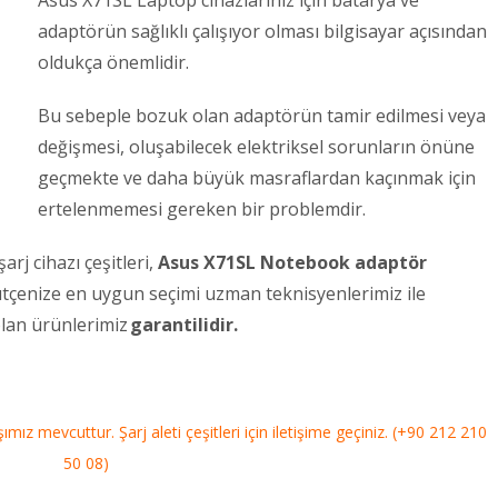
Asus X71SL Laptop cihazlarınız için batarya ve
adaptörün sağlıklı çalışıyor olması bilgisayar açısından
oldukça önemlidir.
Bu sebeple bozuk olan adaptörün tamir edilmesi veya
değişmesi, oluşabilecek elektriksel sorunların önüne
geçmekte ve daha büyük masraflardan kaçınmak için
ertelenmemesi gereken bir problemdir.
rj cihazı çeşitleri,
Asus X71SL Notebook adaptör
 bütçenize en uygun seçimi uzman teknisyenlerimiz ile
 olan ürünlerimiz
garantilidir.
mız mevcuttur. Şarj aleti çeşitleri için iletişime geçiniz. (+90 212 210
50 08)