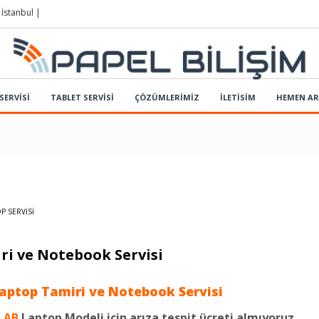
 İstanbul |
SERVİSİ
TABLET SERVİSİ
ÇÖZÜMLERIMIZ
İLETİSİM
HEMEN A
P SERVISI
i ve Notebook Servisi
aptop Tamiri ve Notebook Servisi
LAB
Laptop Modeli için arıza tespit ücreti almıyoruz.