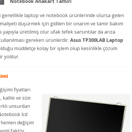
Notebook Anakart Tamiri
genellikle laptop ve notebook ürünlerinde olursa gelen
 maliyeti düşürmek için gidilen bir onarım ve tamir bakım
yapıyla üretilmiş olur ufak tefek sarsıntılar da arıza
ullanılması gereken ürünlerdir.
Asus TP300LAB Laptop
 olduğu müddetçe kolay bir işlem olup kesinlikle çözüm
r yoldur.
imi
şimi fiyatları
kalite ve size
arklı unsurdan
 Notebook lcd
a hemen değişim
nemli faktör