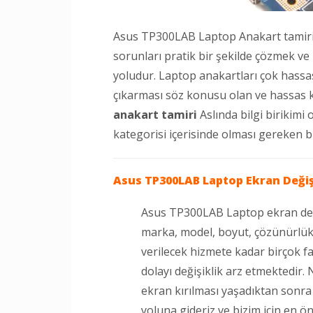
Asus TP300LAB Laptop Anakart tamiri 
sorunları pratik bir şekilde çözmek ve
yoludur. Laptop anakartları çok hassas 
çıkarması söz konusu olan ve hassas k
anakart tamiri
Aslında bilgi birikimi
kategorisi içerisinde olması gereken bi
Asus TP300LAB Laptop
Ekran Değiş
Asus TP300LAB Laptop ekran deği
marka, model, boyut, çözünürlük, 
verilecek hizmete kadar birçok f
dolayı değişiklik arz etmektedir.
ekran kırılması yaşadıktan sonr
yoluna gideriz ve bizim için en ö