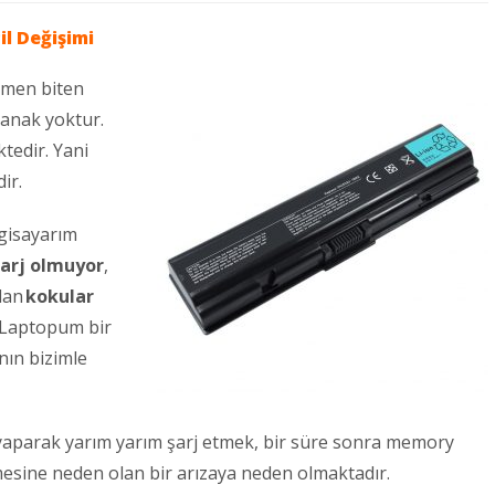
il Değişimi
amen biten
lanak yoktur.
ktedir. Yani
ir.
lgisayarım
arj olmuyor
,
dan
kokular
a Laptopum bir
nın bizimle
 yaparak yarım yarım şarj etmek, bir süre sonra memory
tmesine neden olan bir arızaya neden olmaktadır.