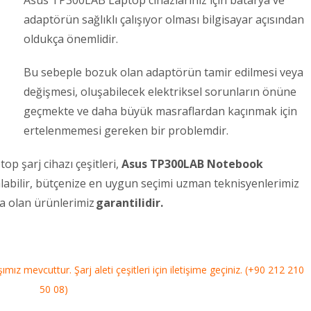
Asus TP300LAB Laptop cihazlarınız için batarya ve
adaptörün sağlıklı çalışıyor olması bilgisayar açısından
oldukça önemlidir.
Bu sebeple bozuk olan adaptörün tamir edilmesi veya
değişmesi, oluşabilecek elektriksel sorunların önüne
geçmekte ve daha büyük masraflardan kaçınmak için
ertelenmemesi gereken bir problemdir.
p şarj cihazı çeşitleri,
Asus TP300LAB Notebook
 alabilir, bütçenize en uygun seçimi uzman teknisyenlerimiz
kta olan ürünlerimiz
garantilidir.
mız mevcuttur. Şarj aleti çeşitleri için iletişime geçiniz. (+90 212 210
50 08)