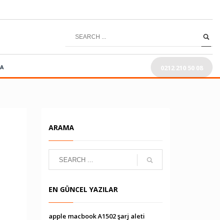
0212 210 50 08
RA
ARAMA
EN GÜNCEL YAZILAR
apple macbook A1502 şarj aleti