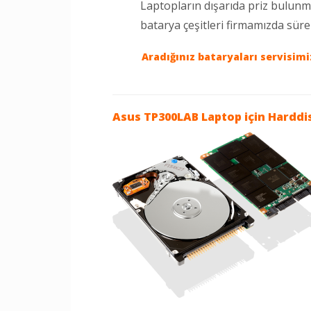
Laptopların dışarıda priz bulun
batarya çeşitleri firmamızda sür
Aradığınız bataryaları servisim
Asus TP300LAB Laptop
için Harddi