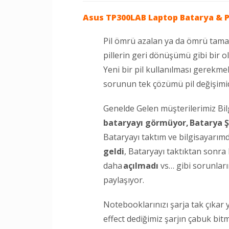
Asus TP300LAB Laptop
Batarya & P
Pil ömrü azalan ya da ömrü tam
pillerin geri dönüşümü gibi bir o
Yeni bir pil kullanılması gerekme
sorunun tek çözümü pil değişimid
Genelde Gelen müşterilerimiz Bi
bataryayı görmüyor,
Batarya Ş
Bataryayı taktım ve bilgisayarım
geldi
, Bataryayı taktıktan sonr
daha
açılmadı
vs… gibi sorunları
paylaşıyor.
Notebooklarınızı şarja tak çıkar
effect dediğimiz şarjın çabuk bi