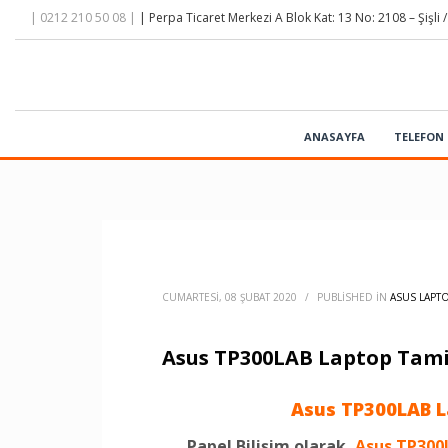
| 0212 210 50 08 |
| Perpa Ticaret Merkezi A Blok Kat: 13 No: 2108 – Şişli /
ANASAYFA
TELEFON 
CUMARTESI, 08 ŞUBAT 2020
/
PUBLISHED IN
ASUS LAPTO
Asus TP300LAB Laptop Tamir
Asus TP300LAB L
Papel Bilişim olarak,
Asus TP300