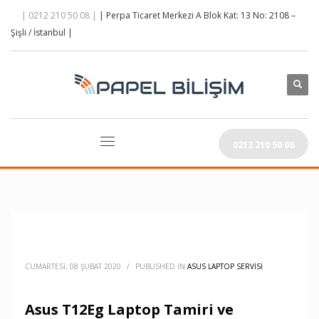
| 0212 210 50 08 |
| Perpa Ticaret Merkezi A Blok Kat: 13 No: 2108 –
Şişli / İstanbul |
0212 210 50 08
CUMARTESI, 08 ŞUBAT 2020
/
PUBLISHED IN
ASUS LAPTOP SERVISI
Asus T12Eg Laptop Tamiri ve