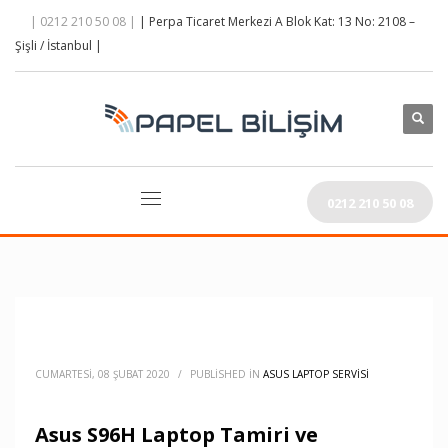
| 0212 210 50 08 |
| Perpa Ticaret Merkezi A Blok Kat: 13 No: 2108 –
Şişli / İstanbul |
0212 210 50 08
CUMARTESI, 08 ŞUBAT 2020
/
PUBLISHED IN
ASUS LAPTOP SERVISI
Asus S96H Laptop Tamiri ve