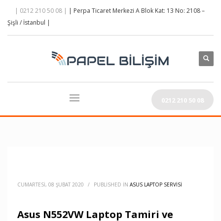
| 0212 210 50 08 |
| Perpa Ticaret Merkezi A Blok Kat: 13 No: 2108 –
Şişli / İstanbul |
0212 210 50 08
CUMARTESI, 08 ŞUBAT 2020
/
PUBLISHED IN
ASUS LAPTOP SERVISI
Asus N552VW Laptop Tamiri ve