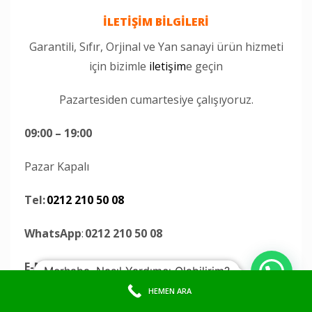
İLETİŞİM BİLGİLERİ
Garantili, Sıfır, Orjinal ve Yan sanayi ürün hizmeti
için bizimle
iletişim
e geçin
Pazartesiden cumartesiye çalışıyoruz.
09:00 – 19:00
Pazar Kapalı
Tel:
0212 210 50 08
WhatsApp
:
0212 210 50 08
E-Mail:
destek@papelbilisim.com
Merhaba, Nasıl Yardımcı Olabilirim?
HEMEN ARA
Adres
: Perpa Ticaret Merkezi A-Blok Kat: 13 No: