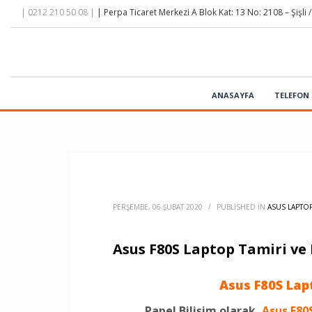
| 0212 210 50 08 |
| Perpa Ticaret Merkezi A Blok Kat: 13 No: 2108 – Şişli /
ANASAYFA
TELEFON 
PERŞEMBE, 06 ŞUBAT 2020
/
PUBLISHED IN
ASUS LAPTOP
Asus F80S Laptop Tamiri ve
Asus F80S Lap
Papel Bilişim olarak,
Asus F80