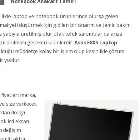
Notebook Anakart Tamiri
likle laptop ve notebook ürünlerinde olursa gelen
 maliyeti düşürmek için gidilen bir onarım ve tamir bakım
yapıyla üretilmiş olur ufak tefek sarsıntılar da arıza
ullanılması gereken ürünlerdir.
Asus F80S Laptop
 olduğu müddetçe kolay bir işlem olup kesinlikle çözüm
r yoldur.
fiyatları marka,
ve size verilecek
rdan dolayı
ook lcd ekran
n değişim
nemli faktör