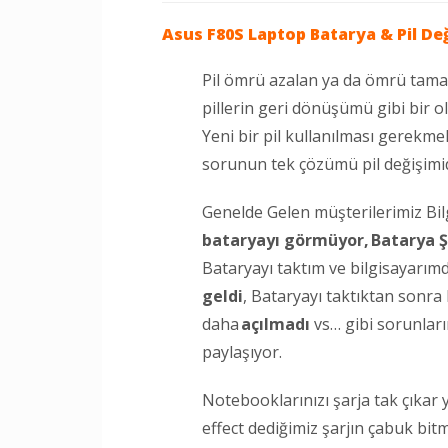
Asus F80S Laptop
Batarya & Pil De
Pil ömrü azalan ya da ömrü tam
pillerin geri dönüşümü gibi bir o
Yeni bir pil kullanılması gerekme
sorunun tek çözümü pil değişimid
Genelde Gelen müşterilerimiz Bi
bataryayı görmüyor,
Batarya Ş
Bataryayı taktım ve bilgisayarım
geldi
, Bataryayı taktıktan sonr
daha
açılmadı
vs… gibi sorunları
paylaşıyor.
Notebooklarınızı şarja tak çıkar
effect dediğimiz şarjın çabuk bi