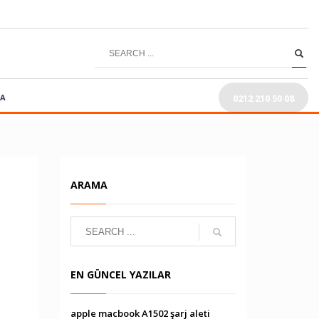
0212 210 50 08
RA
ARAMA
EN GÜNCEL YAZILAR
apple macbook A1502 şarj aleti