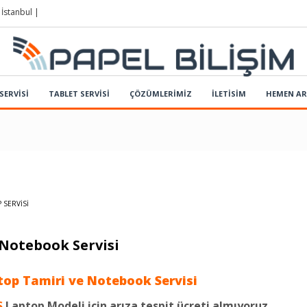
 İstanbul |
SERVİSİ
TABLET SERVİSİ
ÇÖZÜMLERIMIZ
İLETİSİM
HEMEN A
 SERVISI
 Notebook Servisi
top Tamiri ve Notebook Servisi
S
Laptop Modeli için arıza tespit ücreti almıyoruz.