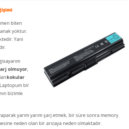
ğişimi
amen biten
lanak yoktur.
ktedir. Yani
ir.
lgisayarım
arj olmuyor
,
dan
kokular
a Laptopum bir
nın bizimle
 yaparak yarım yarım şarj etmek, bir süre sonra memory
tmesine neden olan bir arızaya neden olmaktadır.