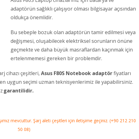
Asus F80S Laptop cihazlarınız için batarya ve
adaptörün sağlıklı çalışıyor olması bilgisayar açısından
oldukça önemlidir.
Bu sebeple bozuk olan adaptörün tamir edilmesi veya
değişmesi, oluşabilecek elektriksel sorunların önüne
geçmekte ve daha büyük masraflardan kaçınmak için
ertelenmemesi gereken bir problemdir.
j cihazı çeşitleri,
Asus F80S Notebook adaptör
fiyatları
e en uygun seçimi uzman teknisyenlerimiz ile yapabilirsiniz.
iz
garantilidir.
mız mevcuttur. Şarj aleti çeşitleri için iletişime geçiniz. (+90 212 210
50 08)