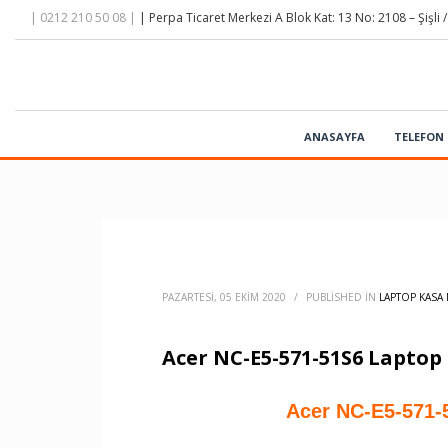
| 0212 210 50 08 |
| Perpa Ticaret Merkezi A Blok Kat: 13 No: 2108 – Şişli /
ANASAYFA
TELEFON 
PAZARTESI, 05 EKIM 2020
/
PUBLISHED IN
LAPTOP KASA 
Acer NC-E5-571-51S6 Laptop
Acer NC-E5-571-