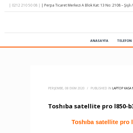
| 0212 210 50 08 |
| Perpa Ticaret Merkezi A Blok Kat: 13 No: 2108 – Şişli /
ANASAYFA
TELEFON 
PERŞEMBE, 08 EKIM 2020
/
PUBLISHED IN
LAPTOP KASA 
Toshıba satellite pro l850
Toshıba satellite pro