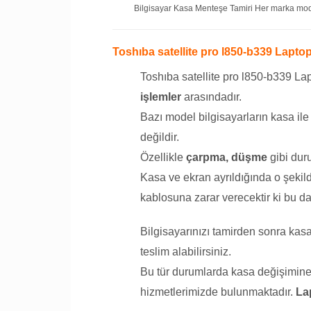
Bilgisayar Kasa Menteşe Tamiri Her marka model
Toshıba satellite pro l850-b339 Lapt
Toshıba satellite pro l850-b339 L
işlemler
arasındadır.
Bazı model bilgisayarların kasa il
değildir.
Özellikle
çarpma, düşme
gibi duru
Kasa ve ekran ayrıldığında o şekil
kablosuna zarar verecektir ki bu da
Bilgisayarınızı tamirden sonra ka
teslim alabilirsiniz.
Bu tür durumlarda kasa değişimine g
hizmetlerimizde bulunmaktadır.
La