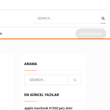
0212 210 50 08
RA
ARAMA
EN GÜNCEL YAZILAR
apple macbook A1502 şarj aleti