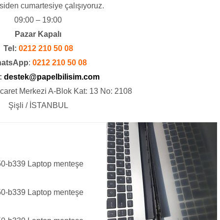
siden cumartesiye çalışıyoruz.
09:00 – 19:00
Pazar Kapalı
Tel:
0212 210 50 08
atsApp
:
0212 210 50 08
:
destek@papelbilisim.com
icaret Merkezi A-Blok Kat: 13 No: 2108
Şişli / İSTANBUL
l850-b339 Laptop menteşe
l850-b339 Laptop menteşe