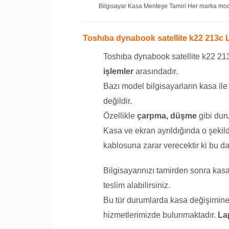
Bilgisayar Kasa Menteşe Tamiri Her marka model
Toshıba dynabook satellite k22 213c
Toshıba dynabook satellite k22 2
işlemler
arasındadır.
Bazı model bilgisayarların kasa il
değildir.
Özellikle
çarpma, düşme
gibi duru
Kasa ve ekran ayrıldığında o şekil
kablosuna zarar verecektir ki bu da
Bilgisayarınızı tamirden sonra ka
teslim alabilirsiniz.
Bu tür durumlarda kasa değişimine g
hizmetlerimizde bulunmaktadır.
La