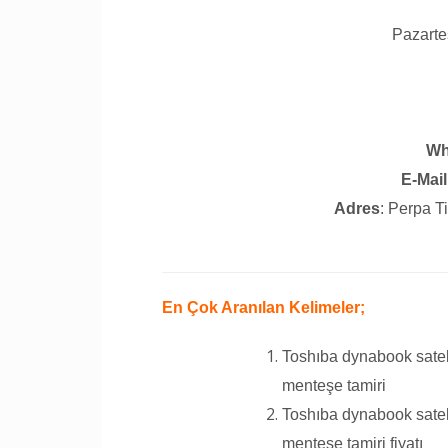
Pazarte
Wh
E-Mail
Adres
: Perpa T
En Çok Aranılan Kelimeler;
Toshıba dynabook satel
menteşe tamiri
Toshıba dynabook satel
menteşe tamiri fiyatı