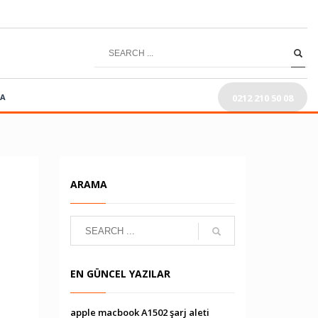
0212 210 50 08
RA
ARAMA
EN GÜNCEL YAZILAR
apple macbook A1502 şarj aleti