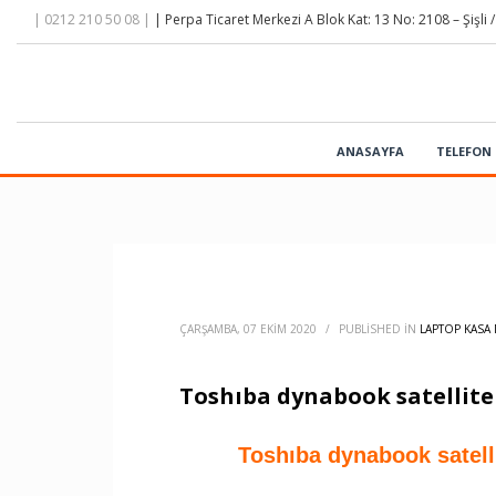
| 0212 210 50 08 |
| Perpa Ticaret Merkezi A Blok Kat: 13 No: 2108 – Şişli /
ANASAYFA
TELEFON 
ÇARŞAMBA, 07 EKIM 2020
/
PUBLISHED IN
LAPTOP KASA 
Toshıba dynabook satellite
Toshıba dynabook satell