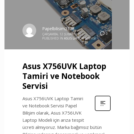
Papelbilisim2108
0
ÇARŞAMBA, 12 ŞUBAT 2020
/
PUBLISHED IN
ASUS LAPTOP SERVISI
Asus X756UVK Laptop
Tamiri ve Notebook
Servisi
Asus X756UVK Laptop Tamiri
ve Notebook Servisi Papel
Bilişim olarak, Asus X756UVK
Laptop Modeli için arıza tespit
ücreti almıyoruz. Marka bağımsız bütün