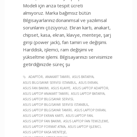
Modeli için arıza tespit ücreti
almıyoruz. Marka bağımsız bütün
Bilgisayarlarınız donanımsal ve yazılımsal
sorunlarını çözüyoruz. Ekran kartı, anakart,
chipset, kasa, ekran, klavye, menteşe, şarj
girişi (power jack), fan tamiri ve değişimi.
Harddisk, işlemci, ram değişimi ve
yükseltme işlemi. Bilgisayarınızı servisimize
getirdiğinizde süreç şu
ADAPTÖR
ANAKART TAMIRI
ASUS BATARYA
ASUS BILGISAYAR SERVISI İSTANBUL
ASUS EKRAN
ASUS FAN BAKIMI
ASUS KLAVYE
ASUS LAPTOP ADAPTÖR
ASUS LAPTOP ANAKART TAMIRI
ASUS LAPTOP BATARYA
ASUS LAPTOP BILGISAYAR SERVISI
ASUS LAPTOP BILGISAYAR SERVISI İSTANBUL
ASUS LAPTOP BILGISAYAR TAMIRI
ASUS LAPTOP EKRAN
ASUS LAPTOP EKRAN KARTI
ASUS LAPTOP FAN
ASUS LAPTOP FAN BAKIMI
ASUS LAPTOP FAN TEMIZLEME
ASUS LAPTOP FORMAT ATMA
ASUS LAPTOP İŞLEMCI
ASUS LAPTOP KASA MENTEŞE