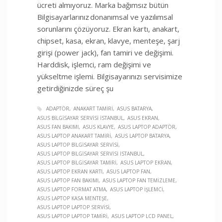
ücreti almıyoruz. Marka bağımsız bütün
Bilgisayarlarınız donanımsal ve yazılımsal
sorunlarını çözüyoruz. Ekran kartı, anakart,
chipset, kasa, ekran, klavye, menteşe, şarj
girişi (power jack), fan tamiri ve değişimi.
Harddisk, işlemci, ram değişimi ve
yükseltme işlemi. Bilgisayarınızı servisimize
getirdiğinizde süreç şu
ADAPTÖR
ANAKART TAMIRI
ASUS BATARYA
ASUS BILGISAYAR SERVISI İSTANBUL
ASUS EKRAN
ASUS FAN BAKIMI
ASUS KLAVYE
ASUS LAPTOP ADAPTÖR
ASUS LAPTOP ANAKART TAMIRI
ASUS LAPTOP BATARYA
ASUS LAPTOP BILGISAYAR SERVISI
ASUS LAPTOP BILGISAYAR SERVISI İSTANBUL
ASUS LAPTOP BILGISAYAR TAMIRI
ASUS LAPTOP EKRAN
ASUS LAPTOP EKRAN KARTI
ASUS LAPTOP FAN
ASUS LAPTOP FAN BAKIMI
ASUS LAPTOP FAN TEMIZLEME
ASUS LAPTOP FORMAT ATMA
ASUS LAPTOP İŞLEMCI
ASUS LAPTOP KASA MENTEŞE
ASUS LAPTOP LAPTOP SERVISI
ASUS LAPTOP LAPTOP TAMIRI
ASUS LAPTOP LCD PANEL