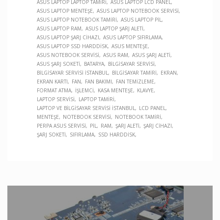
ASUS LAPTOP LAPTOP TAMIRI
ASUS LAPTOP LCD PANEL
ASUS LAPTOP MENTEŞE
ASUS LAPTOP NOTEBOOK SERVISI
ASUS LAPTOP NOTEBOOK TAMIRI
ASUS LAPTOP PIL
ASUS LAPTOP RAM
ASUS LAPTOP ŞARJ ALETI
ASUS LAPTOP ŞARJ CIHAZI
ASUS LAPTOP SIFIRLAMA
ASUS LAPTOP SSD HARDDISK
ASUS MENTEŞE
ASUS NOTEBOOK SERVISI
ASUS RAM
ASUS ŞARJ ALETI
ASUS ŞARJ SOKETI
BATARYA
BILGISAYAR SERVISI
BILGISAYAR SERVISI İSTANBUL
BILGISAYAR TAMIRI
EKRAN
EKRAN KARTI
FAN
FAN BAKIMI
FAN TEMIZLEME
FORMAT ATMA
İŞLEMCI
KASA MENTEŞE
KLAVYE
LAPTOP SERVISI
LAPTOP TAMIRI
LAPTOP VE BILGISAYAR SERVISI İSTANBUL
LCD PANEL
MENTEŞE
NOTEBOOK SERVISI
NOTEBOOK TAMIRI
PERPA ASUS SERVISI
PIL
RAM
ŞARJ ALETI
ŞARJ CIHAZI
ŞARJ SOKETI
SIFIRLAMA
SSD HARDDISK