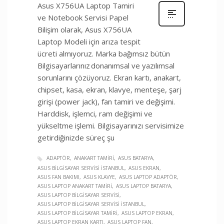
Asus X756UA Laptop Tamiri
ve Notebook Servisi Papel
Bilişim olarak, Asus X756UA
Laptop Modeli için arıza tespit
ücreti almıyoruz. Marka bağımsız bütün
Bilgisayarlarınız donanımsal ve yazılımsal
sorunlarını çözüyoruz. Ekran kartı, anakart,
chipset, kasa, ekran, klavye, menteşe, şarj
girişi (power jack), fan tamiri ve değişimi.
Harddisk, işlemci, ram değişimi ve
yükseltme işlemi. Bilgisayarınızı servisimize
getirdiğinizde süreç şu
ADAPTÖR
ANAKART TAMIRI
ASUS BATARYA
ASUS BILGISAYAR SERVISI İSTANBUL
ASUS EKRAN
ASUS FAN BAKIMI
ASUS KLAVYE
ASUS LAPTOP ADAPTÖR
ASUS LAPTOP ANAKART TAMIRI
ASUS LAPTOP BATARYA
ASUS LAPTOP BILGISAYAR SERVISI
ASUS LAPTOP BILGISAYAR SERVISI İSTANBUL
ASUS LAPTOP BILGISAYAR TAMIRI
ASUS LAPTOP EKRAN
ASUS LAPTOP EKRAN KARTI
ASUS LAPTOP FAN