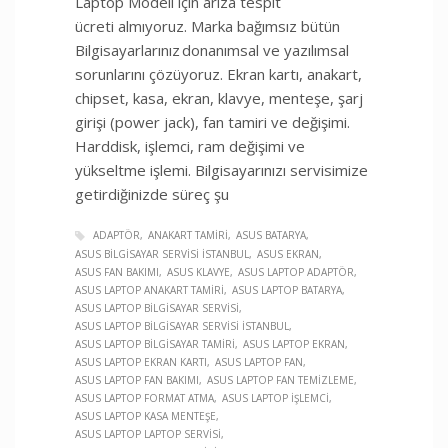
Laptop Modeli için arıza tespit
ücreti almıyoruz. Marka bağımsız bütün
Bilgisayarlarınız donanımsal ve yazılımsal
sorunlarını çözüyoruz. Ekran kartı, anakart,
chipset, kasa, ekran, klavye, menteşe, şarj
girişi (power jack), fan tamiri ve değişimi.
Harddisk, işlemci, ram değişimi ve
yükseltme işlemi. Bilgisayarınızı servisimize
getirdiğinizde süreç şu
ADAPTÖR
ANAKART TAMIRI
ASUS BATARYA
ASUS BILGISAYAR SERVISI İSTANBUL
ASUS EKRAN
ASUS FAN BAKIMI
ASUS KLAVYE
ASUS LAPTOP ADAPTÖR
ASUS LAPTOP ANAKART TAMIRI
ASUS LAPTOP BATARYA
ASUS LAPTOP BILGISAYAR SERVISI
ASUS LAPTOP BILGISAYAR SERVISI İSTANBUL
ASUS LAPTOP BILGISAYAR TAMIRI
ASUS LAPTOP EKRAN
ASUS LAPTOP EKRAN KARTI
ASUS LAPTOP FAN
ASUS LAPTOP FAN BAKIMI
ASUS LAPTOP FAN TEMIZLEME
ASUS LAPTOP FORMAT ATMA
ASUS LAPTOP İŞLEMCI
ASUS LAPTOP KASA MENTEŞE
ASUS LAPTOP LAPTOP SERVISI