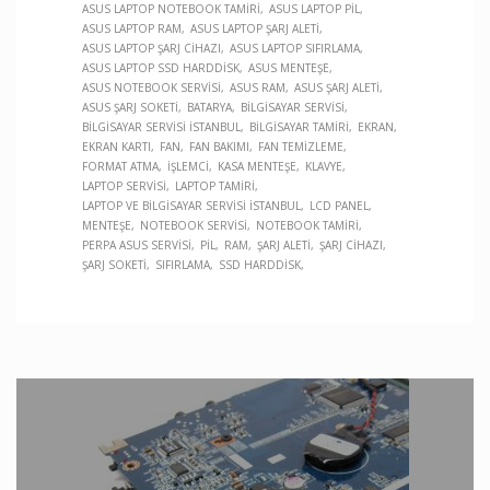
ASUS LAPTOP NOTEBOOK TAMIRI
ASUS LAPTOP PIL
ASUS LAPTOP RAM
ASUS LAPTOP ŞARJ ALETI
ASUS LAPTOP ŞARJ CIHAZI
ASUS LAPTOP SIFIRLAMA
ASUS LAPTOP SSD HARDDISK
ASUS MENTEŞE
ASUS NOTEBOOK SERVISI
ASUS RAM
ASUS ŞARJ ALETI
ASUS ŞARJ SOKETI
BATARYA
BILGISAYAR SERVISI
BILGISAYAR SERVISI İSTANBUL
BILGISAYAR TAMIRI
EKRAN
EKRAN KARTI
FAN
FAN BAKIMI
FAN TEMIZLEME
FORMAT ATMA
İŞLEMCI
KASA MENTEŞE
KLAVYE
LAPTOP SERVISI
LAPTOP TAMIRI
LAPTOP VE BILGISAYAR SERVISI İSTANBUL
LCD PANEL
MENTEŞE
NOTEBOOK SERVISI
NOTEBOOK TAMIRI
PERPA ASUS SERVISI
PIL
RAM
ŞARJ ALETI
ŞARJ CIHAZI
ŞARJ SOKETI
SIFIRLAMA
SSD HARDDISK