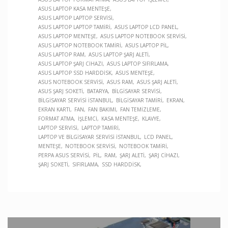
ASUS LAPTOP KASA MENTEŞE
ASUS LAPTOP LAPTOP SERVISI
ASUS LAPTOP LAPTOP TAMIRI
ASUS LAPTOP LCD PANEL
ASUS LAPTOP MENTEŞE
ASUS LAPTOP NOTEBOOK SERVISI
ASUS LAPTOP NOTEBOOK TAMIRI
ASUS LAPTOP PIL
ASUS LAPTOP RAM
ASUS LAPTOP ŞARJ ALETI
ASUS LAPTOP ŞARJ CIHAZI
ASUS LAPTOP SIFIRLAMA
ASUS LAPTOP SSD HARDDISK
ASUS MENTEŞE
ASUS NOTEBOOK SERVISI
ASUS RAM
ASUS ŞARJ ALETI
ASUS ŞARJ SOKETI
BATARYA
BILGISAYAR SERVISI
BILGISAYAR SERVISI İSTANBUL
BILGISAYAR TAMIRI
EKRAN
EKRAN KARTI
FAN
FAN BAKIMI
FAN TEMIZLEME
FORMAT ATMA
İŞLEMCI
KASA MENTEŞE
KLAVYE
LAPTOP SERVISI
LAPTOP TAMIRI
LAPTOP VE BILGISAYAR SERVISI İSTANBUL
LCD PANEL
MENTEŞE
NOTEBOOK SERVISI
NOTEBOOK TAMIRI
PERPA ASUS SERVISI
PIL
RAM
ŞARJ ALETI
ŞARJ CIHAZI
ŞARJ SOKETI
SIFIRLAMA
SSD HARDDISK