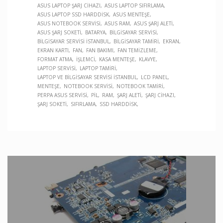
ASUS LAPTOP ŞARJ CIHAZI
ASUS LAPTOP SIFIRLAMA
ASUS LAPTOP SSD HARDDISK
ASUS MENTEŞE
ASUS NOTEBOOK SERVISI
ASUS RAM
ASUS ŞARJ ALETI
ASUS ŞARJ SOKETI
BATARYA
BILGISAYAR SERVISI
BILGISAYAR SERVISI İSTANBUL
BILGISAYAR TAMIRI
EKRAN
EKRAN KARTI
FAN
FAN BAKIMI
FAN TEMIZLEME
FORMAT ATMA
İŞLEMCI
KASA MENTEŞE
KLAVYE
LAPTOP SERVISI
LAPTOP TAMIRI
LAPTOP VE BILGISAYAR SERVISI İSTANBUL
LCD PANEL
MENTEŞE
NOTEBOOK SERVISI
NOTEBOOK TAMIRI
PERPA ASUS SERVISI
PIL
RAM
ŞARJ ALETI
ŞARJ CIHAZI
ŞARJ SOKETI
SIFIRLAMA
SSD HARDDISK