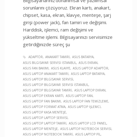
Bilgisayarlarınız donanımsal ve yazılımsal
sorunlarını çözüyoruz. Ekran kartı, anakart,
chipset, kasa, ekran, klavye, menteşe, şarj
girişi (power jack), fan tamiri ve değişimi.
Harddisk, işlemci, ram değişimi ve
yükseltme işlemi. Bilgisayarınızı servisimize
getirdiğinizde süreç şu
ADAPTÖR
ANAKART TAMIRI
ASUS BATARYA
ASUS BILGISAYAR SERVISI İSTANBUL
ASUS EKRAN
ASUS FAN BAKIMI
ASUS KLAVYE
ASUS LAPTOP ADAPTÖR
ASUS LAPTOP ANAKART TAMIRI
ASUS LAPTOP BATARYA
ASUS LAPTOP BILGISAYAR SERVISI
ASUS LAPTOP BILGISAYAR SERVISI İSTANBUL
ASUS LAPTOP BILGISAYAR TAMIRI
ASUS LAPTOP EKRAN
ASUS LAPTOP EKRAN KARTI
ASUS LAPTOP FAN
ASUS LAPTOP FAN BAKIMI
ASUS LAPTOP FAN TEMIZLEME
ASUS LAPTOP FORMAT ATMA
ASUS LAPTOP İŞLEMCI
ASUS LAPTOP KASA MENTEŞE
ASUS LAPTOP LAPTOP SERVISI
ASUS LAPTOP LAPTOP TAMIRI
ASUS LAPTOP LCD PANEL
ASUS LAPTOP MENTEŞE
ASUS LAPTOP NOTEBOOK SERVISI
ASUS LAPTOP NOTEBOOK TAMIRI
ASUS LAPTOP PIL