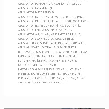
ASUS LAPTOP FORMAT ATMA
ASUS LAPTOP İŞLEMCI
ASUS LAPTOP KASA MENTEŞE
ASUS LAPTOP LAPTOP SERVISI
ASUS LAPTOP LAPTOP TAMIRI
ASUS LAPTOP LCD PANEL
ASUS LAPTOP MENTEŞE
ASUS LAPTOP NOTEBOOK SERVISI
ASUS LAPTOP NOTEBOOK TAMIRI
ASUS LAPTOP PIL
ASUS LAPTOP RAM
ASUS LAPTOP ŞARJ ALETI
ASUS LAPTOP ŞARJ CIHAZI
ASUS LAPTOP SIFIRLAMA
ASUS LAPTOP SSD HARDDISK
ASUS MENTEŞE
ASUS NOTEBOOK SERVISI
ASUS RAM
ASUS ŞARJ ALETI
ASUS ŞARJ SOKETI
BATARYA
BILGISAYAR SERVISI
BILGISAYAR SERVISI İSTANBUL
BILGISAYAR TAMIRI
EKRAN
EKRAN KARTI
FAN
FAN BAKIMI
FAN TEMIZLEME
FORMAT ATMA
İŞLEMCI
KASA MENTEŞE
KLAVYE
LAPTOP SERVISI
LAPTOP TAMIRI
LAPTOP VE BILGISAYAR SERVISI İSTANBUL
LCD PANEL
MENTEŞE
NOTEBOOK SERVISI
NOTEBOOK TAMIRI
PERPA ASUS SERVISI
PIL
RAM
ŞARJ ALETI
ŞARJ CIHAZI
ŞARJ SOKETI
SIFIRLAMA
SSD HARDDISK