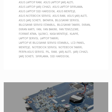
ASUS LAPTOP RAM
ASUS LAPTOP ŞARJ ALETI
ASUS LAPTOP ŞARJ CIHAZI
ASUS LAPTOP SIFIRLAMA
ASUS LAPTOP SSD HARDDISK
ASUS MENTEŞE
ASUS NOTEBOOK SERVISI
ASUS RAM
ASUS ŞARJ ALETI
ASUS ŞARJ SOKETI
BATARYA
BILGISAYAR SERVISI
BILGISAYAR SERVISI İSTANBUL
BILGISAYAR TAMIRI
EKRAN
EKRAN KARTI
FAN
FAN BAKIMI
FAN TEMIZLEME
FORMAT ATMA
İŞLEMCI
KASA MENTEŞE
KLAVYE
LAPTOP SERVISI
LAPTOP TAMIRI
LAPTOP VE BILGISAYAR SERVISI İSTANBUL
LCD PANEL
MENTEŞE
NOTEBOOK SERVISI
NOTEBOOK TAMIRI
PERPA ASUS SERVISI
PIL
RAM
ŞARJ ALETI
ŞARJ CIHAZI
ŞARJ SOKETI
SIFIRLAMA
SSD HARDDISK