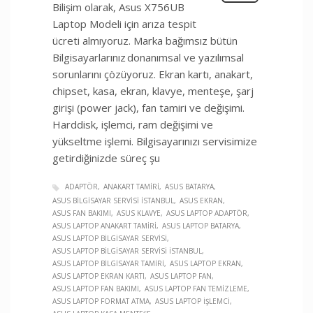
Bilişim olarak, Asus X756UB
Laptop Modeli için arıza tespit
ücreti almıyoruz. Marka bağımsız bütün
Bilgisayarlarınız donanımsal ve yazılımsal
sorunlarını çözüyoruz. Ekran kartı, anakart,
chipset, kasa, ekran, klavye, menteşe, şarj
girişi (power jack), fan tamiri ve değişimi.
Harddisk, işlemci, ram değişimi ve
yükseltme işlemi. Bilgisayarınızı servisimize
getirdiğinizde süreç şu
ADAPTÖR
ANAKART TAMIRI
ASUS BATARYA
ASUS BILGISAYAR SERVISI İSTANBUL
ASUS EKRAN
ASUS FAN BAKIMI
ASUS KLAVYE
ASUS LAPTOP ADAPTÖR
ASUS LAPTOP ANAKART TAMIRI
ASUS LAPTOP BATARYA
ASUS LAPTOP BILGISAYAR SERVISI
ASUS LAPTOP BILGISAYAR SERVISI İSTANBUL
ASUS LAPTOP BILGISAYAR TAMIRI
ASUS LAPTOP EKRAN
ASUS LAPTOP EKRAN KARTI
ASUS LAPTOP FAN
ASUS LAPTOP FAN BAKIMI
ASUS LAPTOP FAN TEMIZLEME
ASUS LAPTOP FORMAT ATMA
ASUS LAPTOP İŞLEMCI