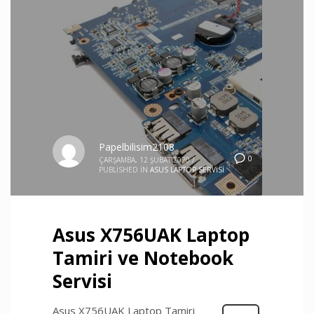
Papelbilisim2108
0
ÇARŞAMBA, 12 ŞUBAT 2020
/
PUBLISHED IN
ASUS LAPTOP SERVISI
Asus X756UAK Laptop
Tamiri ve Notebook
Servisi
Asus X756UAK Laptop Tamiri