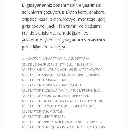
Bilgisayarlarınız donanımsal ve yazılımsal
sorunlarını çözüyoruz. Ekran kartı, anakart,
chipset, kasa, ekran, klavye, menteşe, şarj
girişi (power jack), fan tamiri ve değişimi.
Harddisk, işlemci, ram değişimi ve
yükseltme işlemi. Bilgisayarınızı servisimize
getirdiğinizde süreç şu
ADAPTÖR
ANAKART TAMIRI
ASUS BATARYA
ASUS BILGISAYAR SERVISI İSTANBUL
ASUS EKRAN
ASUS FAN BAKIMI
ASUS KLAVYE
ASUS LAPTOP ADAPTÖR
ASUS LAPTOP ANAKART TAMIRI
ASUS LAPTOP BATARYA
ASUS LAPTOP BILGISAYAR SERVISI
ASUS LAPTOP BILGISAYAR SERVISI İSTANBUL
ASUS LAPTOP BILGISAYAR TAMIRI
ASUS LAPTOP EKRAN
ASUS LAPTOP EKRAN KARTI
ASUS LAPTOP FAN
ASUS LAPTOP FAN BAKIMI
ASUS LAPTOP FAN TEMIZLEME
ASUS LAPTOP FORMAT ATMA
ASUS LAPTOP İŞLEMCI
ASUS LAPTOP KASA MENTEŞE
ASUS LAPTOP LAPTOP SERVISI
ASUS LAPTOP LAPTOP TAMIRI
ASUS LAPTOP LCD PANEL
ASUS LAPTOP MENTEŞE
ASUS LAPTOP NOTEBOOK SERVISI