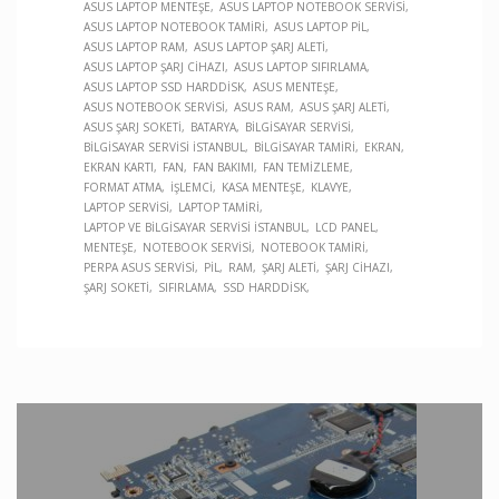
ASUS LAPTOP MENTEŞE
ASUS LAPTOP NOTEBOOK SERVISI
ASUS LAPTOP NOTEBOOK TAMIRI
ASUS LAPTOP PIL
ASUS LAPTOP RAM
ASUS LAPTOP ŞARJ ALETI
ASUS LAPTOP ŞARJ CIHAZI
ASUS LAPTOP SIFIRLAMA
ASUS LAPTOP SSD HARDDISK
ASUS MENTEŞE
ASUS NOTEBOOK SERVISI
ASUS RAM
ASUS ŞARJ ALETI
ASUS ŞARJ SOKETI
BATARYA
BILGISAYAR SERVISI
BILGISAYAR SERVISI İSTANBUL
BILGISAYAR TAMIRI
EKRAN
EKRAN KARTI
FAN
FAN BAKIMI
FAN TEMIZLEME
FORMAT ATMA
İŞLEMCI
KASA MENTEŞE
KLAVYE
LAPTOP SERVISI
LAPTOP TAMIRI
LAPTOP VE BILGISAYAR SERVISI İSTANBUL
LCD PANEL
MENTEŞE
NOTEBOOK SERVISI
NOTEBOOK TAMIRI
PERPA ASUS SERVISI
PIL
RAM
ŞARJ ALETI
ŞARJ CIHAZI
ŞARJ SOKETI
SIFIRLAMA
SSD HARDDISK