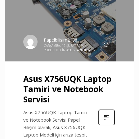
Papelbilisim2108
0
ÇARŞAMBA, 12 ŞUBAT 2020
/
PUBLISHED IN
ASUS LAPTOP SERVISI
Asus X756UQK Laptop
Tamiri ve Notebook
Servisi
Asus X756UQK Laptop Tamiri
ve Notebook Servisi Papel
Bilişim olarak, Asus X756UQK
Laptop Modeli için arıza tespit