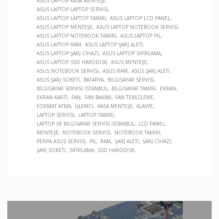
ASUS LAPTOP KASA MENTEŞE
ASUS LAPTOP LAPTOP SERVISI
ASUS LAPTOP LAPTOP TAMIRI
ASUS LAPTOP LCD PANEL
ASUS LAPTOP MENTEŞE
ASUS LAPTOP NOTEBOOK SERVISI
ASUS LAPTOP NOTEBOOK TAMIRI
ASUS LAPTOP PIL
ASUS LAPTOP RAM
ASUS LAPTOP ŞARJ ALETI
ASUS LAPTOP ŞARJ CIHAZI
ASUS LAPTOP SIFIRLAMA
ASUS LAPTOP SSD HARDDISK
ASUS MENTEŞE
ASUS NOTEBOOK SERVISI
ASUS RAM
ASUS ŞARJ ALETI
ASUS ŞARJ SOKETI
BATARYA
BILGISAYAR SERVISI
BILGISAYAR SERVISI İSTANBUL
BILGISAYAR TAMIRI
EKRAN
EKRAN KARTI
FAN
FAN BAKIMI
FAN TEMIZLEME
FORMAT ATMA
İŞLEMCI
KASA MENTEŞE
KLAVYE
LAPTOP SERVISI
LAPTOP TAMIRI
LAPTOP VE BILGISAYAR SERVISI İSTANBUL
LCD PANEL
MENTEŞE
NOTEBOOK SERVISI
NOTEBOOK TAMIRI
PERPA ASUS SERVISI
PIL
RAM
ŞARJ ALETI
ŞARJ CIHAZI
ŞARJ SOKETI
SIFIRLAMA
SSD HARDDISK