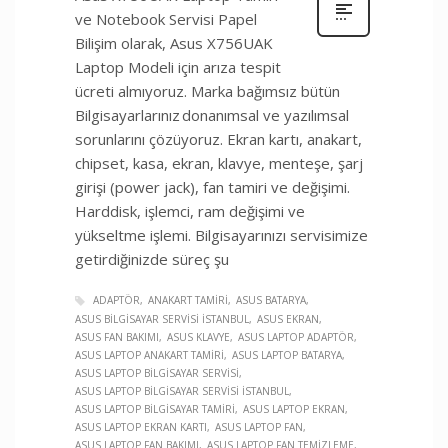
ve Notebook Servisi Papel
Bilişim olarak, Asus X756UAK
Laptop Modeli için arıza tespit
ücreti almıyoruz. Marka bağımsız bütün
Bilgisayarlarınız donanımsal ve yazılımsal
sorunlarını çözüyoruz. Ekran kartı, anakart,
chipset, kasa, ekran, klavye, menteşe, şarj
girişi (power jack), fan tamiri ve değişimi.
Harddisk, işlemci, ram değişimi ve
yükseltme işlemi. Bilgisayarınızı servisimize
getirdiğinizde süreç şu
ADAPTÖR
ANAKART TAMIRI
ASUS BATARYA
ASUS BILGISAYAR SERVISI İSTANBUL
ASUS EKRAN
ASUS FAN BAKIMI
ASUS KLAVYE
ASUS LAPTOP ADAPTÖR
ASUS LAPTOP ANAKART TAMIRI
ASUS LAPTOP BATARYA
ASUS LAPTOP BILGISAYAR SERVISI
ASUS LAPTOP BILGISAYAR SERVISI İSTANBUL
ASUS LAPTOP BILGISAYAR TAMIRI
ASUS LAPTOP EKRAN
ASUS LAPTOP EKRAN KARTI
ASUS LAPTOP FAN
ASUS LAPTOP FAN BAKIMI
ASUS LAPTOP FAN TEMIZLEME