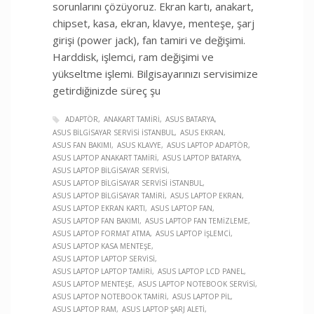
sorunlarını çözüyoruz. Ekran kartı, anakart,
chipset, kasa, ekran, klavye, menteşe, şarj
girişi (power jack), fan tamiri ve değişimi.
Harddisk, işlemci, ram değişimi ve
yükseltme işlemi. Bilgisayarınızı servisimize
getirdiğinizde süreç şu
ADAPTÖR
ANAKART TAMIRI
ASUS BATARYA
ASUS BILGISAYAR SERVISI İSTANBUL
ASUS EKRAN
ASUS FAN BAKIMI
ASUS KLAVYE
ASUS LAPTOP ADAPTÖR
ASUS LAPTOP ANAKART TAMIRI
ASUS LAPTOP BATARYA
ASUS LAPTOP BILGISAYAR SERVISI
ASUS LAPTOP BILGISAYAR SERVISI İSTANBUL
ASUS LAPTOP BILGISAYAR TAMIRI
ASUS LAPTOP EKRAN
ASUS LAPTOP EKRAN KARTI
ASUS LAPTOP FAN
ASUS LAPTOP FAN BAKIMI
ASUS LAPTOP FAN TEMIZLEME
ASUS LAPTOP FORMAT ATMA
ASUS LAPTOP İŞLEMCI
ASUS LAPTOP KASA MENTEŞE
ASUS LAPTOP LAPTOP SERVISI
ASUS LAPTOP LAPTOP TAMIRI
ASUS LAPTOP LCD PANEL
ASUS LAPTOP MENTEŞE
ASUS LAPTOP NOTEBOOK SERVISI
ASUS LAPTOP NOTEBOOK TAMIRI
ASUS LAPTOP PIL
ASUS LAPTOP RAM
ASUS LAPTOP ŞARJ ALETI