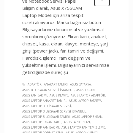
ve Notebook Servisi Papel
Bilişim olarak, Asus X756UAM
Laptop Modeli için arıza tespit
ücreti almıyoruz. Marka bağımsız bütün
Bilgisayarlarınız donanımsal ve yazılımsal
sorunlarını çözüyoruz. Ekran kartı, anakart,
chipset, kasa, ekran, klavye, menteşe, şarj
girişi (power jack), fan tamiri ve değişimi.
Harddisk, işlemci, ram değişimi ve
yükseltme işlemi. Bilgisayarınızı servisimize
getirdiğinizde süreç şu
ADAPTÖR
ANAKART TAMIRI
ASUS BATARYA
ASUS BILGISAYAR SERVISI İSTANBUL
ASUS EKRAN
ASUS FAN BAKIMI
ASUS KLAVYE
ASUS LAPTOP ADAPTÖR
ASUS LAPTOP ANAKART TAMIRI
ASUS LAPTOP BATARYA
ASUS LAPTOP BILGISAYAR SERVISI
ASUS LAPTOP BILGISAYAR SERVISI İSTANBUL
ASUS LAPTOP BILGISAYAR TAMIRI
ASUS LAPTOP EKRAN
ASUS LAPTOP EKRAN KARTI
ASUS LAPTOP FAN
ASUS LAPTOP FAN BAKIMI
ASUS LAPTOP FAN TEMIZLEME
ASUS LAPTOP FORMAT ATMA
ASUS LAPTOP İŞLEMCI