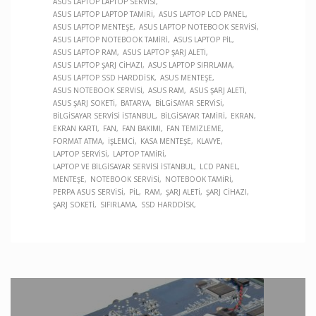
ASUS LAPTOP LAPTOP SERVISI
ASUS LAPTOP LAPTOP TAMIRI
ASUS LAPTOP LCD PANEL
ASUS LAPTOP MENTEŞE
ASUS LAPTOP NOTEBOOK SERVISI
ASUS LAPTOP NOTEBOOK TAMIRI
ASUS LAPTOP PIL
ASUS LAPTOP RAM
ASUS LAPTOP ŞARJ ALETI
ASUS LAPTOP ŞARJ CIHAZI
ASUS LAPTOP SIFIRLAMA
ASUS LAPTOP SSD HARDDISK
ASUS MENTEŞE
ASUS NOTEBOOK SERVISI
ASUS RAM
ASUS ŞARJ ALETI
ASUS ŞARJ SOKETI
BATARYA
BILGISAYAR SERVISI
BILGISAYAR SERVISI İSTANBUL
BILGISAYAR TAMIRI
EKRAN
EKRAN KARTI
FAN
FAN BAKIMI
FAN TEMIZLEME
FORMAT ATMA
İŞLEMCI
KASA MENTEŞE
KLAVYE
LAPTOP SERVISI
LAPTOP TAMIRI
LAPTOP VE BILGISAYAR SERVISI İSTANBUL
LCD PANEL
MENTEŞE
NOTEBOOK SERVISI
NOTEBOOK TAMIRI
PERPA ASUS SERVISI
PIL
RAM
ŞARJ ALETI
ŞARJ CIHAZI
ŞARJ SOKETI
SIFIRLAMA
SSD HARDDISK