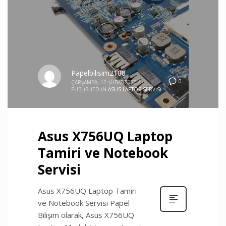
Papelbilisim2108
0
ÇARŞAMBA, 12 ŞUBAT 2020
/
PUBLISHED IN
ASUS LAPTOP SERVISI
Asus X756UQ Laptop
Tamiri ve Notebook
Servisi
Asus X756UQ Laptop Tamiri
ve Notebook Servisi Papel
Bilişim olarak, Asus X756UQ