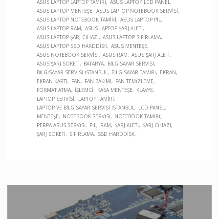
ASUS LAPTOP LAPTOP TAMIRI
ASUS LAPTOP LCD PANEL
ASUS LAPTOP MENTEŞE
ASUS LAPTOP NOTEBOOK SERVISI
ASUS LAPTOP NOTEBOOK TAMIRI
ASUS LAPTOP PIL
ASUS LAPTOP RAM
ASUS LAPTOP ŞARJ ALETI
ASUS LAPTOP ŞARJ CIHAZI
ASUS LAPTOP SIFIRLAMA
ASUS LAPTOP SSD HARDDISK
ASUS MENTEŞE
ASUS NOTEBOOK SERVISI
ASUS RAM
ASUS ŞARJ ALETI
ASUS ŞARJ SOKETI
BATARYA
BILGISAYAR SERVISI
BILGISAYAR SERVISI İSTANBUL
BILGISAYAR TAMIRI
EKRAN
EKRAN KARTI
FAN
FAN BAKIMI
FAN TEMIZLEME
FORMAT ATMA
İŞLEMCI
KASA MENTEŞE
KLAVYE
LAPTOP SERVISI
LAPTOP TAMIRI
LAPTOP VE BILGISAYAR SERVISI İSTANBUL
LCD PANEL
MENTEŞE
NOTEBOOK SERVISI
NOTEBOOK TAMIRI
PERPA ASUS SERVISI
PIL
RAM
ŞARJ ALETI
ŞARJ CIHAZI
ŞARJ SOKETI
SIFIRLAMA
SSD HARDDISK