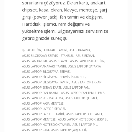
sorunlarını çözüyoruz. Ekran kartı, anakart,
chipset, kasa, ekran, klavye, menteşe, şarj
girişi (power jack), fan tamiri ve değişimi.
Harddisk, işlemci, ram değişimi ve
yükseltme işlemi. Bilgisayarınızı servisimize
getirdiğinizde süreç şu
ADAPTÖR
ANAKART TAMIRI
ASUS BATARYA
ASUS BILGISAYAR SERVISI İSTANBUL
ASUS EKRAN
ASUS FAN BAKIMI
ASUS KLAVYE
ASUS LAPTOP ADAPTÖR
ASUS LAPTOP ANAKART TAMIRI
ASUS LAPTOP BATARYA
ASUS LAPTOP BILGISAYAR SERVISI
ASUS LAPTOP BILGISAYAR SERVISI İSTANBUL
ASUS LAPTOP BILGISAYAR TAMIRI
ASUS LAPTOP EKRAN
ASUS LAPTOP EKRAN KARTI
ASUS LAPTOP FAN
ASUS LAPTOP FAN BAKIMI
ASUS LAPTOP FAN TEMIZLEME
ASUS LAPTOP FORMAT ATMA
ASUS LAPTOP İŞLEMCI
ASUS LAPTOP KASA MENTEŞE
ASUS LAPTOP LAPTOP SERVISI
ASUS LAPTOP LAPTOP TAMIRI
ASUS LAPTOP LCD PANEL
ASUS LAPTOP MENTEŞE
ASUS LAPTOP NOTEBOOK SERVISI
ASUS LAPTOP NOTEBOOK TAMIRI
ASUS LAPTOP PIL
ASUS LAPTOP RAM
ASUS LAPTOP ŞARJ ALETI