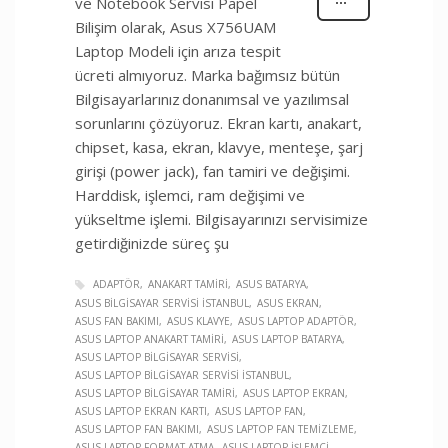
ve Notebook Servisi Papel
Bilişim olarak, Asus X756UAM
Laptop Modeli için arıza tespit
ücreti almıyoruz. Marka bağımsız bütün
Bilgisayarlarınız donanımsal ve yazılımsal
sorunlarını çözüyoruz. Ekran kartı, anakart,
chipset, kasa, ekran, klavye, menteşe, şarj
girişi (power jack), fan tamiri ve değişimi.
Harddisk, işlemci, ram değişimi ve
yükseltme işlemi. Bilgisayarınızı servisimize
getirdiğinizde süreç şu
ADAPTÖR
ANAKART TAMIRI
ASUS BATARYA
ASUS BILGISAYAR SERVISI İSTANBUL
ASUS EKRAN
ASUS FAN BAKIMI
ASUS KLAVYE
ASUS LAPTOP ADAPTÖR
ASUS LAPTOP ANAKART TAMIRI
ASUS LAPTOP BATARYA
ASUS LAPTOP BILGISAYAR SERVISI
ASUS LAPTOP BILGISAYAR SERVISI İSTANBUL
ASUS LAPTOP BILGISAYAR TAMIRI
ASUS LAPTOP EKRAN
ASUS LAPTOP EKRAN KARTI
ASUS LAPTOP FAN
ASUS LAPTOP FAN BAKIMI
ASUS LAPTOP FAN TEMIZLEME
ASUS LAPTOP FORMAT ATMA
ASUS LAPTOP İŞLEMCI