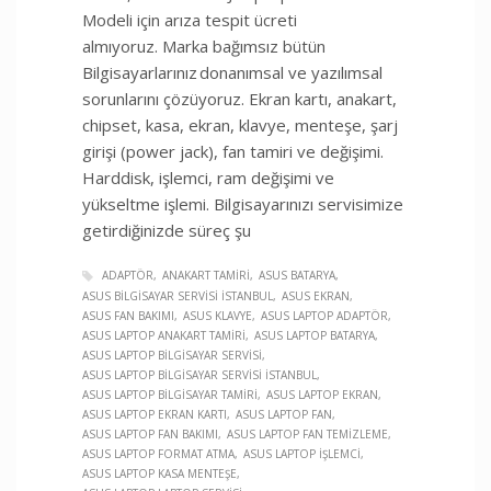
Modeli için arıza tespit ücreti
almıyoruz. Marka bağımsız bütün
Bilgisayarlarınız donanımsal ve yazılımsal
sorunlarını çözüyoruz. Ekran kartı, anakart,
chipset, kasa, ekran, klavye, menteşe, şarj
girişi (power jack), fan tamiri ve değişimi.
Harddisk, işlemci, ram değişimi ve
yükseltme işlemi. Bilgisayarınızı servisimize
getirdiğinizde süreç şu
ADAPTÖR
ANAKART TAMIRI
ASUS BATARYA
ASUS BILGISAYAR SERVISI İSTANBUL
ASUS EKRAN
ASUS FAN BAKIMI
ASUS KLAVYE
ASUS LAPTOP ADAPTÖR
ASUS LAPTOP ANAKART TAMIRI
ASUS LAPTOP BATARYA
ASUS LAPTOP BILGISAYAR SERVISI
ASUS LAPTOP BILGISAYAR SERVISI İSTANBUL
ASUS LAPTOP BILGISAYAR TAMIRI
ASUS LAPTOP EKRAN
ASUS LAPTOP EKRAN KARTI
ASUS LAPTOP FAN
ASUS LAPTOP FAN BAKIMI
ASUS LAPTOP FAN TEMIZLEME
ASUS LAPTOP FORMAT ATMA
ASUS LAPTOP İŞLEMCI
ASUS LAPTOP KASA MENTEŞE