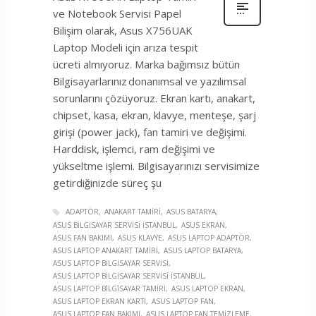
ve Notebook Servisi Papel
Bilişim olarak, Asus X756UAK
Laptop Modeli için arıza tespit
ücreti almıyoruz. Marka bağımsız bütün
Bilgisayarlarınız donanımsal ve yazılımsal
sorunlarını çözüyoruz. Ekran kartı, anakart,
chipset, kasa, ekran, klavye, menteşe, şarj
girişi (power jack), fan tamiri ve değişimi.
Harddisk, işlemci, ram değişimi ve
yükseltme işlemi. Bilgisayarınızı servisimize
getirdiğinizde süreç şu
ADAPTÖR
ANAKART TAMIRI
ASUS BATARYA
ASUS BILGISAYAR SERVISI İSTANBUL
ASUS EKRAN
ASUS FAN BAKIMI
ASUS KLAVYE
ASUS LAPTOP ADAPTÖR
ASUS LAPTOP ANAKART TAMIRI
ASUS LAPTOP BATARYA
ASUS LAPTOP BILGISAYAR SERVISI
ASUS LAPTOP BILGISAYAR SERVISI İSTANBUL
ASUS LAPTOP BILGISAYAR TAMIRI
ASUS LAPTOP EKRAN
ASUS LAPTOP EKRAN KARTI
ASUS LAPTOP FAN
ASUS LAPTOP FAN BAKIMI
ASUS LAPTOP FAN TEMIZLEME