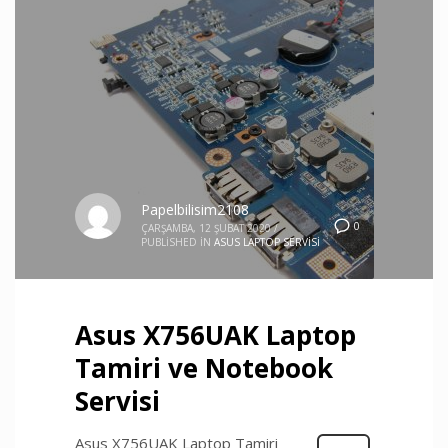
Papelbilisim2108
0
ÇARŞAMBA, 12 ŞUBAT 2020
/
PUBLISHED IN
ASUS LAPTOP SERVISI
Asus X756UAK Laptop
Tamiri ve Notebook
Servisi
Asus X756UAK Laptop Tamiri