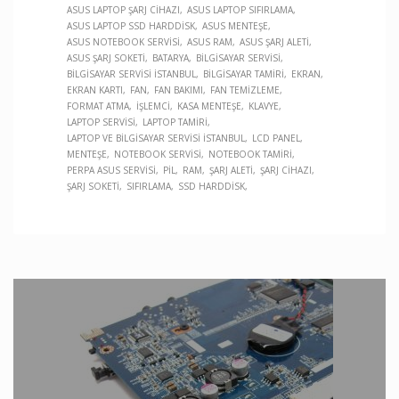
ASUS LAPTOP ŞARJ CIHAZI
ASUS LAPTOP SIFIRLAMA
ASUS LAPTOP SSD HARDDISK
ASUS MENTEŞE
ASUS NOTEBOOK SERVISI
ASUS RAM
ASUS ŞARJ ALETI
ASUS ŞARJ SOKETI
BATARYA
BILGISAYAR SERVISI
BILGISAYAR SERVISI İSTANBUL
BILGISAYAR TAMIRI
EKRAN
EKRAN KARTI
FAN
FAN BAKIMI
FAN TEMIZLEME
FORMAT ATMA
İŞLEMCI
KASA MENTEŞE
KLAVYE
LAPTOP SERVISI
LAPTOP TAMIRI
LAPTOP VE BILGISAYAR SERVISI İSTANBUL
LCD PANEL
MENTEŞE
NOTEBOOK SERVISI
NOTEBOOK TAMIRI
PERPA ASUS SERVISI
PIL
RAM
ŞARJ ALETI
ŞARJ CIHAZI
ŞARJ SOKETI
SIFIRLAMA
SSD HARDDISK