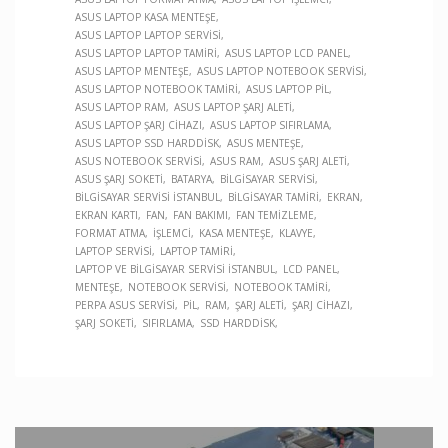
ASUS LAPTOP KASA MENTEŞE
ASUS LAPTOP LAPTOP SERVISI
ASUS LAPTOP LAPTOP TAMIRI
ASUS LAPTOP LCD PANEL
ASUS LAPTOP MENTEŞE
ASUS LAPTOP NOTEBOOK SERVISI
ASUS LAPTOP NOTEBOOK TAMIRI
ASUS LAPTOP PIL
ASUS LAPTOP RAM
ASUS LAPTOP ŞARJ ALETI
ASUS LAPTOP ŞARJ CIHAZI
ASUS LAPTOP SIFIRLAMA
ASUS LAPTOP SSD HARDDISK
ASUS MENTEŞE
ASUS NOTEBOOK SERVISI
ASUS RAM
ASUS ŞARJ ALETI
ASUS ŞARJ SOKETI
BATARYA
BILGISAYAR SERVISI
BILGISAYAR SERVISI İSTANBUL
BILGISAYAR TAMIRI
EKRAN
EKRAN KARTI
FAN
FAN BAKIMI
FAN TEMIZLEME
FORMAT ATMA
İŞLEMCI
KASA MENTEŞE
KLAVYE
LAPTOP SERVISI
LAPTOP TAMIRI
LAPTOP VE BILGISAYAR SERVISI İSTANBUL
LCD PANEL
MENTEŞE
NOTEBOOK SERVISI
NOTEBOOK TAMIRI
PERPA ASUS SERVISI
PIL
RAM
ŞARJ ALETI
ŞARJ CIHAZI
ŞARJ SOKETI
SIFIRLAMA
SSD HARDDISK