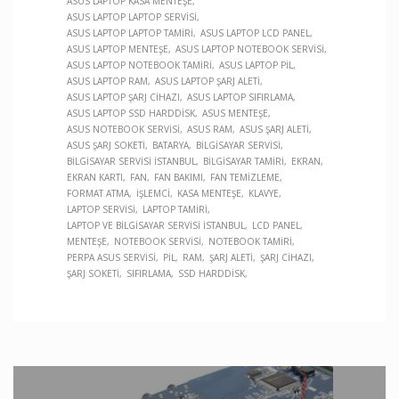
ASUS LAPTOP KASA MENTEŞE
ASUS LAPTOP LAPTOP SERVISI
ASUS LAPTOP LAPTOP TAMIRI
ASUS LAPTOP LCD PANEL
ASUS LAPTOP MENTEŞE
ASUS LAPTOP NOTEBOOK SERVISI
ASUS LAPTOP NOTEBOOK TAMIRI
ASUS LAPTOP PIL
ASUS LAPTOP RAM
ASUS LAPTOP ŞARJ ALETI
ASUS LAPTOP ŞARJ CIHAZI
ASUS LAPTOP SIFIRLAMA
ASUS LAPTOP SSD HARDDISK
ASUS MENTEŞE
ASUS NOTEBOOK SERVISI
ASUS RAM
ASUS ŞARJ ALETI
ASUS ŞARJ SOKETI
BATARYA
BILGISAYAR SERVISI
BILGISAYAR SERVISI İSTANBUL
BILGISAYAR TAMIRI
EKRAN
EKRAN KARTI
FAN
FAN BAKIMI
FAN TEMIZLEME
FORMAT ATMA
İŞLEMCI
KASA MENTEŞE
KLAVYE
LAPTOP SERVISI
LAPTOP TAMIRI
LAPTOP VE BILGISAYAR SERVISI İSTANBUL
LCD PANEL
MENTEŞE
NOTEBOOK SERVISI
NOTEBOOK TAMIRI
PERPA ASUS SERVISI
PIL
RAM
ŞARJ ALETI
ŞARJ CIHAZI
ŞARJ SOKETI
SIFIRLAMA
SSD HARDDISK