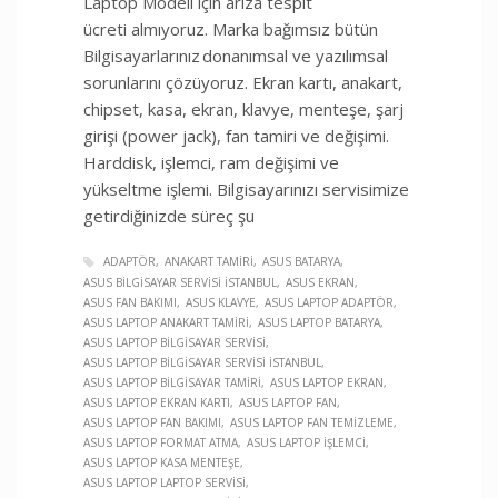
Laptop Modeli için arıza tespit
ücreti almıyoruz. Marka bağımsız bütün
Bilgisayarlarınız donanımsal ve yazılımsal
sorunlarını çözüyoruz. Ekran kartı, anakart,
chipset, kasa, ekran, klavye, menteşe, şarj
girişi (power jack), fan tamiri ve değişimi.
Harddisk, işlemci, ram değişimi ve
yükseltme işlemi. Bilgisayarınızı servisimize
getirdiğinizde süreç şu
ADAPTÖR
ANAKART TAMIRI
ASUS BATARYA
ASUS BILGISAYAR SERVISI İSTANBUL
ASUS EKRAN
ASUS FAN BAKIMI
ASUS KLAVYE
ASUS LAPTOP ADAPTÖR
ASUS LAPTOP ANAKART TAMIRI
ASUS LAPTOP BATARYA
ASUS LAPTOP BILGISAYAR SERVISI
ASUS LAPTOP BILGISAYAR SERVISI İSTANBUL
ASUS LAPTOP BILGISAYAR TAMIRI
ASUS LAPTOP EKRAN
ASUS LAPTOP EKRAN KARTI
ASUS LAPTOP FAN
ASUS LAPTOP FAN BAKIMI
ASUS LAPTOP FAN TEMIZLEME
ASUS LAPTOP FORMAT ATMA
ASUS LAPTOP İŞLEMCI
ASUS LAPTOP KASA MENTEŞE
ASUS LAPTOP LAPTOP SERVISI