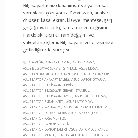
Bilgisayarlarınız donanımsal ve yazılımsal
sorunlarını çözüyoruz. Ekran kartı, anakart,
chipset, kasa, ekran, klavye, menteşe, şarj
girişi (power jack), fan tamiri ve değişimi.
Harddisk, işlemci, ram değişimi ve
yükseltme işlemi. Bilgisayarınızı servisimize
getirdiğinizde süreç şu
ADAPTÖR
ANAKART TAMIRI
ASUS BATARYA
ASUS BILGISAYAR SERVISI İSTANBUL
ASUS EKRAN
ASUS FAN BAKIMI
ASUS KLAVYE
ASUS LAPTOP ADAPTÖR
ASUS LAPTOP ANAKART TAMIRI
ASUS LAPTOP BATARYA
ASUS LAPTOP BILGISAYAR SERVISI
ASUS LAPTOP BILGISAYAR SERVISI İSTANBUL
ASUS LAPTOP BILGISAYAR TAMIRI
ASUS LAPTOP EKRAN
ASUS LAPTOP EKRAN KARTI
ASUS LAPTOP FAN
ASUS LAPTOP FAN BAKIMI
ASUS LAPTOP FAN TEMIZLEME
ASUS LAPTOP FORMAT ATMA
ASUS LAPTOP İŞLEMCI
ASUS LAPTOP KASA MENTEŞE
ASUS LAPTOP LAPTOP SERVISI
ASUS LAPTOP LAPTOP TAMIRI
ASUS LAPTOP LCD PANEL
ASUS LAPTOP MENTEŞE
ASUS LAPTOP NOTEBOOK SERVISI