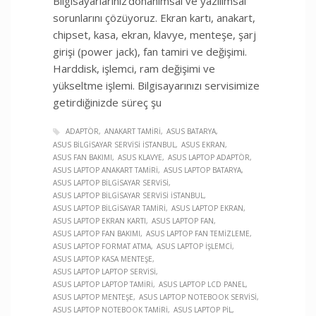
Bilgisayarlarınız donanımsal ve yazılımsal
sorunlarını çözüyoruz. Ekran kartı, anakart,
chipset, kasa, ekran, klavye, menteşe, şarj
girişi (power jack), fan tamiri ve değişimi.
Harddisk, işlemci, ram değişimi ve
yükseltme işlemi. Bilgisayarınızı servisimize
getirdiğinizde süreç şu
ADAPTÖR
ANAKART TAMIRI
ASUS BATARYA
ASUS BILGISAYAR SERVISI İSTANBUL
ASUS EKRAN
ASUS FAN BAKIMI
ASUS KLAVYE
ASUS LAPTOP ADAPTÖR
ASUS LAPTOP ANAKART TAMIRI
ASUS LAPTOP BATARYA
ASUS LAPTOP BILGISAYAR SERVISI
ASUS LAPTOP BILGISAYAR SERVISI İSTANBUL
ASUS LAPTOP BILGISAYAR TAMIRI
ASUS LAPTOP EKRAN
ASUS LAPTOP EKRAN KARTI
ASUS LAPTOP FAN
ASUS LAPTOP FAN BAKIMI
ASUS LAPTOP FAN TEMIZLEME
ASUS LAPTOP FORMAT ATMA
ASUS LAPTOP İŞLEMCI
ASUS LAPTOP KASA MENTEŞE
ASUS LAPTOP LAPTOP SERVISI
ASUS LAPTOP LAPTOP TAMIRI
ASUS LAPTOP LCD PANEL
ASUS LAPTOP MENTEŞE
ASUS LAPTOP NOTEBOOK SERVISI
ASUS LAPTOP NOTEBOOK TAMIRI
ASUS LAPTOP PIL