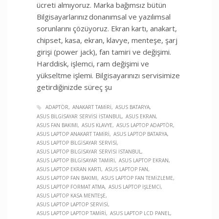
ücreti almıyoruz. Marka bağımsız bütün
Bilgisayarlarınız donanımsal ve yazılımsal
sorunlarını çözüyoruz. Ekran kartı, anakart,
chipset, kasa, ekran, klavye, menteşe, şarj
girişi (power jack), fan tamiri ve değişimi.
Harddisk, işlemci, ram değişimi ve
yükseltme işlemi. Bilgisayarınızı servisimize
getirdiğinizde süreç şu
ADAPTÖR
ANAKART TAMIRI
ASUS BATARYA
ASUS BILGISAYAR SERVISI İSTANBUL
ASUS EKRAN
ASUS FAN BAKIMI
ASUS KLAVYE
ASUS LAPTOP ADAPTÖR
ASUS LAPTOP ANAKART TAMIRI
ASUS LAPTOP BATARYA
ASUS LAPTOP BILGISAYAR SERVISI
ASUS LAPTOP BILGISAYAR SERVISI İSTANBUL
ASUS LAPTOP BILGISAYAR TAMIRI
ASUS LAPTOP EKRAN
ASUS LAPTOP EKRAN KARTI
ASUS LAPTOP FAN
ASUS LAPTOP FAN BAKIMI
ASUS LAPTOP FAN TEMIZLEME
ASUS LAPTOP FORMAT ATMA
ASUS LAPTOP İŞLEMCI
ASUS LAPTOP KASA MENTEŞE
ASUS LAPTOP LAPTOP SERVISI
ASUS LAPTOP LAPTOP TAMIRI
ASUS LAPTOP LCD PANEL