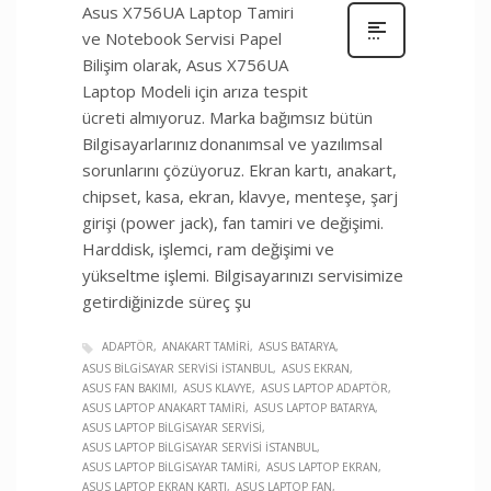
Asus X756UA Laptop Tamiri
ve Notebook Servisi Papel
Bilişim olarak, Asus X756UA
Laptop Modeli için arıza tespit
ücreti almıyoruz. Marka bağımsız bütün
Bilgisayarlarınız donanımsal ve yazılımsal
sorunlarını çözüyoruz. Ekran kartı, anakart,
chipset, kasa, ekran, klavye, menteşe, şarj
girişi (power jack), fan tamiri ve değişimi.
Harddisk, işlemci, ram değişimi ve
yükseltme işlemi. Bilgisayarınızı servisimize
getirdiğinizde süreç şu
ADAPTÖR
ANAKART TAMIRI
ASUS BATARYA
ASUS BILGISAYAR SERVISI İSTANBUL
ASUS EKRAN
ASUS FAN BAKIMI
ASUS KLAVYE
ASUS LAPTOP ADAPTÖR
ASUS LAPTOP ANAKART TAMIRI
ASUS LAPTOP BATARYA
ASUS LAPTOP BILGISAYAR SERVISI
ASUS LAPTOP BILGISAYAR SERVISI İSTANBUL
ASUS LAPTOP BILGISAYAR TAMIRI
ASUS LAPTOP EKRAN
ASUS LAPTOP EKRAN KARTI
ASUS LAPTOP FAN