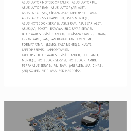
ASUS LAPTOP NOTEBOOK TAMIRI
ASUS LAPTOP PIL
ASUS LAPTOP RAM
ASUS LAPTOP ŞARJ ALETI
ASUS LAPTOP ŞARJ CIHAZI
ASUS LAPTOP SIFIRLAMA
ASUS LAPTOP SSD HARDDISK
ASUS MENTEŞE
ASUS NOTEBOOK SERVISI
ASUS RAM
ASUS ŞARJ ALETI
ASUS ŞARJ SOKETI
BATARYA
BILGISAYAR SERVISI
BILGISAYAR SERVISI İSTANBUL
BILGISAYAR TAMIRI
EKRAN
EKRAN KARTI
FAN
FAN BAKIMI
FAN TEMIZLEME
FORMAT ATMA
İŞLEMCI
KASA MENTEŞE
KLAVYE
LAPTOP SERVISI
LAPTOP TAMIRI
LAPTOP VE BILGISAYAR SERVISI İSTANBUL
LCD PANEL
MENTEŞE
NOTEBOOK SERVISI
NOTEBOOK TAMIRI
PERPA ASUS SERVISI
PIL
RAM
ŞARJ ALETI
ŞARJ CIHAZI
ŞARJ SOKETI
SIFIRLAMA
SSD HARDDISK