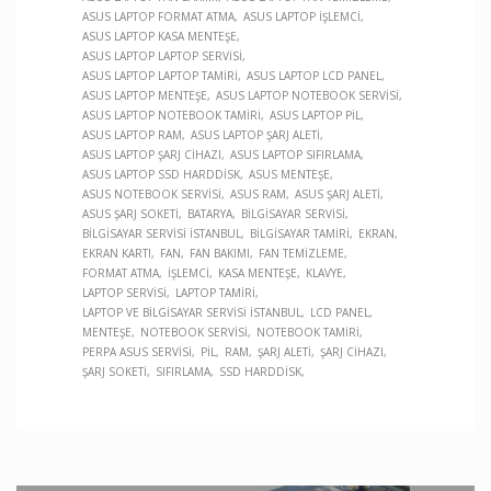
ASUS LAPTOP FORMAT ATMA
ASUS LAPTOP İŞLEMCI
ASUS LAPTOP KASA MENTEŞE
ASUS LAPTOP LAPTOP SERVISI
ASUS LAPTOP LAPTOP TAMIRI
ASUS LAPTOP LCD PANEL
ASUS LAPTOP MENTEŞE
ASUS LAPTOP NOTEBOOK SERVISI
ASUS LAPTOP NOTEBOOK TAMIRI
ASUS LAPTOP PIL
ASUS LAPTOP RAM
ASUS LAPTOP ŞARJ ALETI
ASUS LAPTOP ŞARJ CIHAZI
ASUS LAPTOP SIFIRLAMA
ASUS LAPTOP SSD HARDDISK
ASUS MENTEŞE
ASUS NOTEBOOK SERVISI
ASUS RAM
ASUS ŞARJ ALETI
ASUS ŞARJ SOKETI
BATARYA
BILGISAYAR SERVISI
BILGISAYAR SERVISI İSTANBUL
BILGISAYAR TAMIRI
EKRAN
EKRAN KARTI
FAN
FAN BAKIMI
FAN TEMIZLEME
FORMAT ATMA
İŞLEMCI
KASA MENTEŞE
KLAVYE
LAPTOP SERVISI
LAPTOP TAMIRI
LAPTOP VE BILGISAYAR SERVISI İSTANBUL
LCD PANEL
MENTEŞE
NOTEBOOK SERVISI
NOTEBOOK TAMIRI
PERPA ASUS SERVISI
PIL
RAM
ŞARJ ALETI
ŞARJ CIHAZI
ŞARJ SOKETI
SIFIRLAMA
SSD HARDDISK