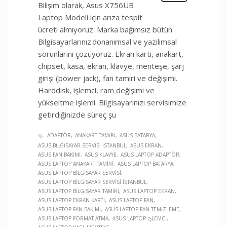
Bilişim olarak, Asus X756UB
Laptop Modeli için arıza tespit
ücreti almıyoruz. Marka bağımsız bütün
Bilgisayarlarınız donanımsal ve yazılımsal
sorunlarını çözüyoruz. Ekran kartı, anakart,
chipset, kasa, ekran, klavye, menteşe, şarj
girişi (power jack), fan tamiri ve değişimi.
Harddisk, işlemci, ram değişimi ve
yükseltme işlemi. Bilgisayarınızı servisimize
getirdiğinizde süreç şu
ADAPTÖR
ANAKART TAMIRI
ASUS BATARYA
ASUS BILGISAYAR SERVISI İSTANBUL
ASUS EKRAN
ASUS FAN BAKIMI
ASUS KLAVYE
ASUS LAPTOP ADAPTÖR
ASUS LAPTOP ANAKART TAMIRI
ASUS LAPTOP BATARYA
ASUS LAPTOP BILGISAYAR SERVISI
ASUS LAPTOP BILGISAYAR SERVISI İSTANBUL
ASUS LAPTOP BILGISAYAR TAMIRI
ASUS LAPTOP EKRAN
ASUS LAPTOP EKRAN KARTI
ASUS LAPTOP FAN
ASUS LAPTOP FAN BAKIMI
ASUS LAPTOP FAN TEMIZLEME
ASUS LAPTOP FORMAT ATMA
ASUS LAPTOP İŞLEMCI