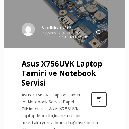
Papelbilisim2108
0
ÇARŞAMBA, 12 ŞUBAT 2020
/
PUBLISHED IN
ASUS LAPTOP SERVISI
Asus X756UVK Laptop
Tamiri ve Notebook
Servisi
Asus X756UVK Laptop Tamiri
ve Notebook Servisi Papel
Bilişim olarak, Asus X756UVK
Laptop Modeli için arıza tespit
ücreti almıyoruz. Marka bağımsız bütün