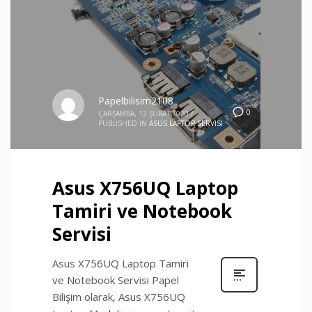
Papelbilisim2108
0
ÇARŞAMBA, 12 ŞUBAT 2020
/
PUBLISHED IN
ASUS LAPTOP SERVISI
Asus X756UQ Laptop
Tamiri ve Notebook
Servisi
Asus X756UQ Laptop Tamiri
ve Notebook Servisi Papel
Bilişim olarak, Asus X756UQ