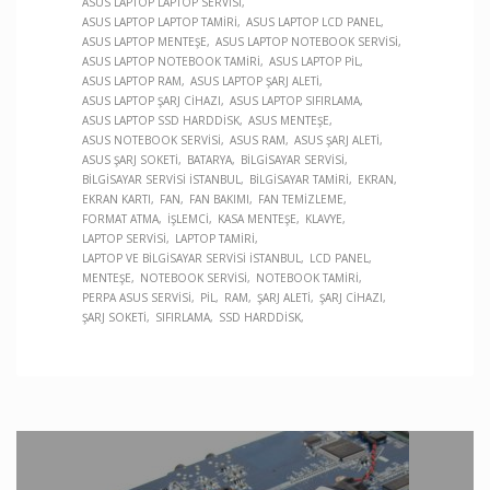
ASUS LAPTOP LAPTOP SERVISI
ASUS LAPTOP LAPTOP TAMIRI
ASUS LAPTOP LCD PANEL
ASUS LAPTOP MENTEŞE
ASUS LAPTOP NOTEBOOK SERVISI
ASUS LAPTOP NOTEBOOK TAMIRI
ASUS LAPTOP PIL
ASUS LAPTOP RAM
ASUS LAPTOP ŞARJ ALETI
ASUS LAPTOP ŞARJ CIHAZI
ASUS LAPTOP SIFIRLAMA
ASUS LAPTOP SSD HARDDISK
ASUS MENTEŞE
ASUS NOTEBOOK SERVISI
ASUS RAM
ASUS ŞARJ ALETI
ASUS ŞARJ SOKETI
BATARYA
BILGISAYAR SERVISI
BILGISAYAR SERVISI İSTANBUL
BILGISAYAR TAMIRI
EKRAN
EKRAN KARTI
FAN
FAN BAKIMI
FAN TEMIZLEME
FORMAT ATMA
İŞLEMCI
KASA MENTEŞE
KLAVYE
LAPTOP SERVISI
LAPTOP TAMIRI
LAPTOP VE BILGISAYAR SERVISI İSTANBUL
LCD PANEL
MENTEŞE
NOTEBOOK SERVISI
NOTEBOOK TAMIRI
PERPA ASUS SERVISI
PIL
RAM
ŞARJ ALETI
ŞARJ CIHAZI
ŞARJ SOKETI
SIFIRLAMA
SSD HARDDISK