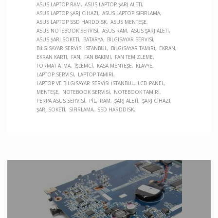
ASUS LAPTOP RAM
ASUS LAPTOP ŞARJ ALETI
ASUS LAPTOP ŞARJ CIHAZI
ASUS LAPTOP SIFIRLAMA
ASUS LAPTOP SSD HARDDISK
ASUS MENTEŞE
ASUS NOTEBOOK SERVISI
ASUS RAM
ASUS ŞARJ ALETI
ASUS ŞARJ SOKETI
BATARYA
BILGISAYAR SERVISI
BILGISAYAR SERVISI İSTANBUL
BILGISAYAR TAMIRI
EKRAN
EKRAN KARTI
FAN
FAN BAKIMI
FAN TEMIZLEME
FORMAT ATMA
İŞLEMCI
KASA MENTEŞE
KLAVYE
LAPTOP SERVISI
LAPTOP TAMIRI
LAPTOP VE BILGISAYAR SERVISI İSTANBUL
LCD PANEL
MENTEŞE
NOTEBOOK SERVISI
NOTEBOOK TAMIRI
PERPA ASUS SERVISI
PIL
RAM
ŞARJ ALETI
ŞARJ CIHAZI
ŞARJ SOKETI
SIFIRLAMA
SSD HARDDISK