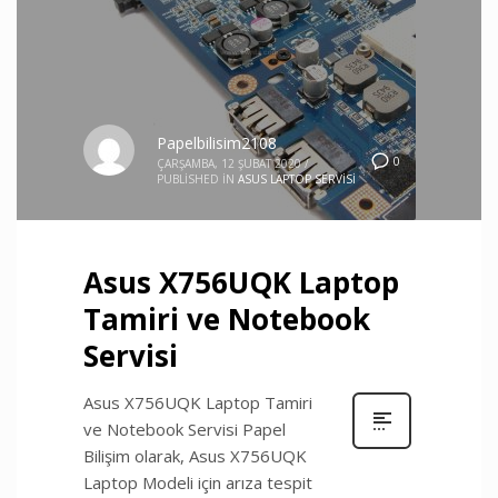
Papelbilisim2108
0
ÇARŞAMBA, 12 ŞUBAT 2020
/
PUBLISHED IN
ASUS LAPTOP SERVISI
Asus X756UQK Laptop
Tamiri ve Notebook
Servisi
Asus X756UQK Laptop Tamiri
ve Notebook Servisi Papel
Bilişim olarak, Asus X756UQK
Laptop Modeli için arıza tespit