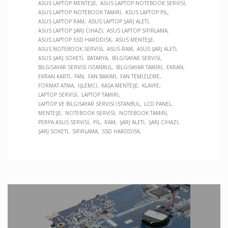
ASUS LAPTOP MENTEŞE
ASUS LAPTOP NOTEBOOK SERVISI
ASUS LAPTOP NOTEBOOK TAMIRI
ASUS LAPTOP PIL
ASUS LAPTOP RAM
ASUS LAPTOP ŞARJ ALETI
ASUS LAPTOP ŞARJ CIHAZI
ASUS LAPTOP SIFIRLAMA
ASUS LAPTOP SSD HARDDISK
ASUS MENTEŞE
ASUS NOTEBOOK SERVISI
ASUS RAM
ASUS ŞARJ ALETI
ASUS ŞARJ SOKETI
BATARYA
BILGISAYAR SERVISI
BILGISAYAR SERVISI İSTANBUL
BILGISAYAR TAMIRI
EKRAN
EKRAN KARTI
FAN
FAN BAKIMI
FAN TEMIZLEME
FORMAT ATMA
İŞLEMCI
KASA MENTEŞE
KLAVYE
LAPTOP SERVISI
LAPTOP TAMIRI
LAPTOP VE BILGISAYAR SERVISI İSTANBUL
LCD PANEL
MENTEŞE
NOTEBOOK SERVISI
NOTEBOOK TAMIRI
PERPA ASUS SERVISI
PIL
RAM
ŞARJ ALETI
ŞARJ CIHAZI
ŞARJ SOKETI
SIFIRLAMA
SSD HARDDISK