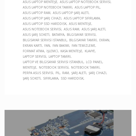
ASUS LAPTOP MENTEŞE
ASUS LAPTOP NOTEBOOK SERVISI
ASUS LAPTOP NOTEBOOK TAMIRI
ASUS LAPTOP PIL
ASUS LAPTOP RAM
ASUS LAPTOP ŞARJ ALETI
ASUS LAPTOP ŞARJ CIHAZI
ASUS LAPTOP SIFIRLAMA
ASUS LAPTOP SSD HARDDISK
ASUS MENTEŞE
ASUS NOTEBOOK SERVISI
ASUS RAM
ASUS ŞARJ ALETI
ASUS ŞARJ SOKETI
BATARYA
BILGISAYAR SERVISI
BILGISAYAR SERVISI İSTANBUL
BILGISAYAR TAMIRI
EKRAN
EKRAN KARTI
FAN
FAN BAKIMI
FAN TEMIZLEME
FORMAT ATMA
İŞLEMCI
KASA MENTEŞE
KLAVYE
LAPTOP SERVISI
LAPTOP TAMIRI
LAPTOP VE BILGISAYAR SERVISI İSTANBUL
LCD PANEL
MENTEŞE
NOTEBOOK SERVISI
NOTEBOOK TAMIRI
PERPA ASUS SERVISI
PIL
RAM
ŞARJ ALETI
ŞARJ CIHAZI
ŞARJ SOKETI
SIFIRLAMA
SSD HARDDISK