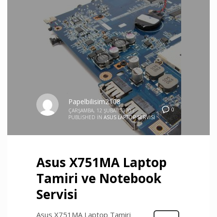
Papelbilisim2108
0
ÇARŞAMBA, 12 ŞUBAT 2020
/
PUBLISHED IN
ASUS LAPTOP SERVISI
Asus X751MA Laptop
Tamiri ve Notebook
Servisi
Asus X751MA Laptop Tamiri