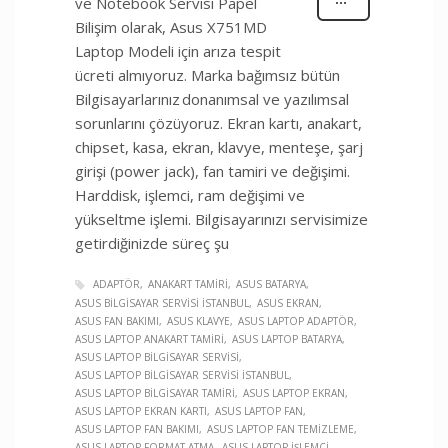
ve Notebook Servisi Papel
Bilişim olarak, Asus X751MD
Laptop Modeli için arıza tespit
ücreti almıyoruz. Marka bağımsız bütün
Bilgisayarlarınız donanımsal ve yazılımsal
sorunlarını çözüyoruz. Ekran kartı, anakart,
chipset, kasa, ekran, klavye, menteşe, şarj
girişi (power jack), fan tamiri ve değişimi.
Harddisk, işlemci, ram değişimi ve
yükseltme işlemi. Bilgisayarınızı servisimize
getirdiğinizde süreç şu
ADAPTÖR
ANAKART TAMIRI
ASUS BATARYA
ASUS BILGISAYAR SERVISI İSTANBUL
ASUS EKRAN
ASUS FAN BAKIMI
ASUS KLAVYE
ASUS LAPTOP ADAPTÖR
ASUS LAPTOP ANAKART TAMIRI
ASUS LAPTOP BATARYA
ASUS LAPTOP BILGISAYAR SERVISI
ASUS LAPTOP BILGISAYAR SERVISI İSTANBUL
ASUS LAPTOP BILGISAYAR TAMIRI
ASUS LAPTOP EKRAN
ASUS LAPTOP EKRAN KARTI
ASUS LAPTOP FAN
ASUS LAPTOP FAN BAKIMI
ASUS LAPTOP FAN TEMIZLEME
ASUS LAPTOP FORMAT ATMA
ASUS LAPTOP İŞLEMCI