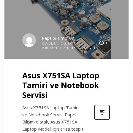
Papelbilisim2108
0
ÇARŞAMBA, 12 ŞUBAT 2020
/
PUBLISHED IN
ASUS LAPTOP SERVISI
Asus X751SA Laptop
Tamiri ve Notebook
Servisi
Asus X751SA Laptop Tamiri
ve Notebook Servisi Papel
Bilişim olarak, Asus X751SA
Laptop Modeli için arıza tespit