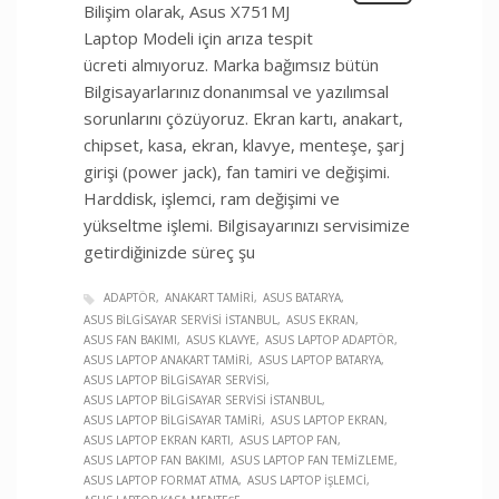
Bilişim olarak, Asus X751MJ
Laptop Modeli için arıza tespit
ücreti almıyoruz. Marka bağımsız bütün
Bilgisayarlarınız donanımsal ve yazılımsal
sorunlarını çözüyoruz. Ekran kartı, anakart,
chipset, kasa, ekran, klavye, menteşe, şarj
girişi (power jack), fan tamiri ve değişimi.
Harddisk, işlemci, ram değişimi ve
yükseltme işlemi. Bilgisayarınızı servisimize
getirdiğinizde süreç şu
ADAPTÖR
ANAKART TAMIRI
ASUS BATARYA
ASUS BILGISAYAR SERVISI İSTANBUL
ASUS EKRAN
ASUS FAN BAKIMI
ASUS KLAVYE
ASUS LAPTOP ADAPTÖR
ASUS LAPTOP ANAKART TAMIRI
ASUS LAPTOP BATARYA
ASUS LAPTOP BILGISAYAR SERVISI
ASUS LAPTOP BILGISAYAR SERVISI İSTANBUL
ASUS LAPTOP BILGISAYAR TAMIRI
ASUS LAPTOP EKRAN
ASUS LAPTOP EKRAN KARTI
ASUS LAPTOP FAN
ASUS LAPTOP FAN BAKIMI
ASUS LAPTOP FAN TEMIZLEME
ASUS LAPTOP FORMAT ATMA
ASUS LAPTOP İŞLEMCI