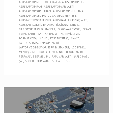
ASUS LAPTOP NOTEBOOK TAMIRI
ASUS LAPTOP PIL
ASUS LAPTOP RAM
ASUS LAPTOP ŞARJ ALETI
ASUS LAPTOP ŞARJ CIHAZI
ASUS LAPTOP SIFIRLAMA
ASUS LAPTOP SSD HARDDISK
ASUS MENTEŞE
ASUS NOTEBOOK SERVISI
ASUS RAM
ASUS ŞARJ ALETI
ASUS ŞARJ SOKETI
BATARYA
BILGISAYAR SERVISI
BILGISAYAR SERVISI İSTANBUL
BILGISAYAR TAMIRI
EKRAN
EKRAN KARTI
FAN
FAN BAKIMI
FAN TEMIZLEME
FORMAT ATMA
İŞLEMCI
KASA MENTEŞE
KLAVYE
LAPTOP SERVISI
LAPTOP TAMIRI
LAPTOP VE BILGISAYAR SERVISI İSTANBUL
LCD PANEL
MENTEŞE
NOTEBOOK SERVISI
NOTEBOOK TAMIRI
PERPA ASUS SERVISI
PIL
RAM
ŞARJ ALETI
ŞARJ CIHAZI
ŞARJ SOKETI
SIFIRLAMA
SSD HARDDISK