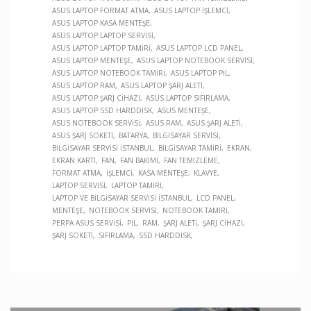
ASUS LAPTOP FORMAT ATMA
ASUS LAPTOP İŞLEMCI
ASUS LAPTOP KASA MENTEŞE
ASUS LAPTOP LAPTOP SERVISI
ASUS LAPTOP LAPTOP TAMIRI
ASUS LAPTOP LCD PANEL
ASUS LAPTOP MENTEŞE
ASUS LAPTOP NOTEBOOK SERVISI
ASUS LAPTOP NOTEBOOK TAMIRI
ASUS LAPTOP PIL
ASUS LAPTOP RAM
ASUS LAPTOP ŞARJ ALETI
ASUS LAPTOP ŞARJ CIHAZI
ASUS LAPTOP SIFIRLAMA
ASUS LAPTOP SSD HARDDISK
ASUS MENTEŞE
ASUS NOTEBOOK SERVISI
ASUS RAM
ASUS ŞARJ ALETI
ASUS ŞARJ SOKETI
BATARYA
BILGISAYAR SERVISI
BILGISAYAR SERVISI İSTANBUL
BILGISAYAR TAMIRI
EKRAN
EKRAN KARTI
FAN
FAN BAKIMI
FAN TEMIZLEME
FORMAT ATMA
İŞLEMCI
KASA MENTEŞE
KLAVYE
LAPTOP SERVISI
LAPTOP TAMIRI
LAPTOP VE BILGISAYAR SERVISI İSTANBUL
LCD PANEL
MENTEŞE
NOTEBOOK SERVISI
NOTEBOOK TAMIRI
PERPA ASUS SERVISI
PIL
RAM
ŞARJ ALETI
ŞARJ CIHAZI
ŞARJ SOKETI
SIFIRLAMA
SSD HARDDISK