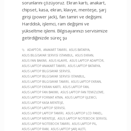
sorunlarını çözüyoruz. Ekran kartı, anakart,
chipset, kasa, ekran, klavye, menteşe, şarj
girişi (power jack), fan tamiri ve değişimi.
Harddisk, işlemci, ram değişimi ve
yükseltme işlemi. Bilgisayarınızı servisimize
getirdiğinizde süreç şu
ADAPTÖR
ANAKART TAMIRI
ASUS BATARYA
ASUS BILGISAYAR SERVISI İSTANBUL
ASUS EKRAN
ASUS FAN BAKIMI
ASUS KLAVYE
ASUS LAPTOP ADAPTÖR
ASUS LAPTOP ANAKART TAMIRI
ASUS LAPTOP BATARYA
ASUS LAPTOP BILGISAYAR SERVISI
ASUS LAPTOP BILGISAYAR SERVISI İSTANBUL
ASUS LAPTOP BILGISAYAR TAMIRI
ASUS LAPTOP EKRAN
ASUS LAPTOP EKRAN KARTI
ASUS LAPTOP FAN
ASUS LAPTOP FAN BAKIMI
ASUS LAPTOP FAN TEMIZLEME
ASUS LAPTOP FORMAT ATMA
ASUS LAPTOP İŞLEMCI
ASUS LAPTOP KASA MENTEŞE
ASUS LAPTOP LAPTOP SERVISI
ASUS LAPTOP LAPTOP TAMIRI
ASUS LAPTOP LCD PANEL
ASUS LAPTOP MENTEŞE
ASUS LAPTOP NOTEBOOK SERVISI
ASUS LAPTOP NOTEBOOK TAMIRI
ASUS LAPTOP PIL
ASUS LAPTOP RAM
ASUS LAPTOP ŞARJ ALETI