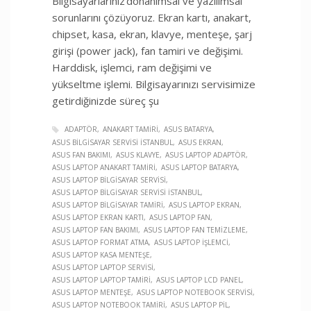
Bilgisayarlarınız donanımsal ve yazılımsal
sorunlarını çözüyoruz. Ekran kartı, anakart,
chipset, kasa, ekran, klavye, menteşe, şarj
girişi (power jack), fan tamiri ve değişimi.
Harddisk, işlemci, ram değişimi ve
yükseltme işlemi. Bilgisayarınızı servisimize
getirdiğinizde süreç şu
ADAPTÖR
ANAKART TAMIRI
ASUS BATARYA
ASUS BILGISAYAR SERVISI İSTANBUL
ASUS EKRAN
ASUS FAN BAKIMI
ASUS KLAVYE
ASUS LAPTOP ADAPTÖR
ASUS LAPTOP ANAKART TAMIRI
ASUS LAPTOP BATARYA
ASUS LAPTOP BILGISAYAR SERVISI
ASUS LAPTOP BILGISAYAR SERVISI İSTANBUL
ASUS LAPTOP BILGISAYAR TAMIRI
ASUS LAPTOP EKRAN
ASUS LAPTOP EKRAN KARTI
ASUS LAPTOP FAN
ASUS LAPTOP FAN BAKIMI
ASUS LAPTOP FAN TEMIZLEME
ASUS LAPTOP FORMAT ATMA
ASUS LAPTOP İŞLEMCI
ASUS LAPTOP KASA MENTEŞE
ASUS LAPTOP LAPTOP SERVISI
ASUS LAPTOP LAPTOP TAMIRI
ASUS LAPTOP LCD PANEL
ASUS LAPTOP MENTEŞE
ASUS LAPTOP NOTEBOOK SERVISI
ASUS LAPTOP NOTEBOOK TAMIRI
ASUS LAPTOP PIL