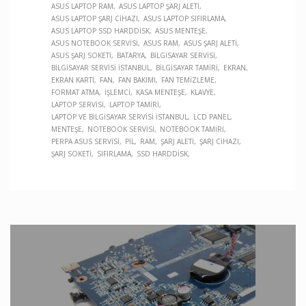
ASUS LAPTOP RAM
ASUS LAPTOP ŞARJ ALETI
ASUS LAPTOP ŞARJ CIHAZI
ASUS LAPTOP SIFIRLAMA
ASUS LAPTOP SSD HARDDISK
ASUS MENTEŞE
ASUS NOTEBOOK SERVISI
ASUS RAM
ASUS ŞARJ ALETI
ASUS ŞARJ SOKETI
BATARYA
BILGISAYAR SERVISI
BILGISAYAR SERVISI İSTANBUL
BILGISAYAR TAMIRI
EKRAN
EKRAN KARTI
FAN
FAN BAKIMI
FAN TEMIZLEME
FORMAT ATMA
İŞLEMCI
KASA MENTEŞE
KLAVYE
LAPTOP SERVISI
LAPTOP TAMIRI
LAPTOP VE BILGISAYAR SERVISI İSTANBUL
LCD PANEL
MENTEŞE
NOTEBOOK SERVISI
NOTEBOOK TAMIRI
PERPA ASUS SERVISI
PIL
RAM
ŞARJ ALETI
ŞARJ CIHAZI
ŞARJ SOKETI
SIFIRLAMA
SSD HARDDISK