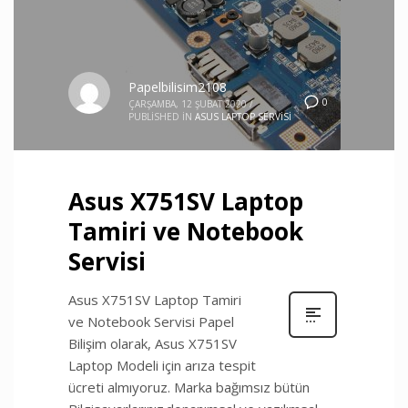
Papelbilisim2108
0
ÇARŞAMBA, 12 ŞUBAT 2020
/
PUBLISHED IN
ASUS LAPTOP SERVISI
Asus X751SV Laptop
Tamiri ve Notebook
Servisi
Asus X751SV Laptop Tamiri
ve Notebook Servisi Papel
Bilişim olarak, Asus X751SV
Laptop Modeli için arıza tespit
ücreti almıyoruz. Marka bağımsız bütün