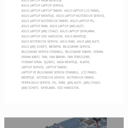
ASUS LAPTOP KASA MENTEŞE
ASUS LAPTOP LAPTOP SERVISI
ASUS LAPTOP LAPTOP TAMIRI
ASUS LAPTOP LCD PANEL
ASUS LAPTOP MENTEŞE
ASUS LAPTOP NOTEBOOK SERVISI
ASUS LAPTOP NOTEBOOK TAMIRI
ASUS LAPTOP PIL
ASUS LAPTOP RAM
ASUS LAPTOP ŞARJ ALETI
ASUS LAPTOP ŞARJ CIHAZI
ASUS LAPTOP SIFIRLAMA
ASUS LAPTOP SSD HARDDISK
ASUS MENTEŞE
ASUS NOTEBOOK SERVISI
ASUS RAM
ASUS ŞARJ ALETI
ASUS ŞARJ SOKETI
BATARYA
BILGISAYAR SERVISI
BILGISAYAR SERVISI İSTANBUL
BILGISAYAR TAMIRI
EKRAN
EKRAN KARTI
FAN
FAN BAKIMI
FAN TEMIZLEME
FORMAT ATMA
İŞLEMCI
KASA MENTEŞE
KLAVYE
LAPTOP SERVISI
LAPTOP TAMIRI
LAPTOP VE BILGISAYAR SERVISI İSTANBUL
LCD PANEL
MENTEŞE
NOTEBOOK SERVISI
NOTEBOOK TAMIRI
PERPA ASUS SERVISI
PIL
RAM
ŞARJ ALETI
ŞARJ CIHAZI
ŞARJ SOKETI
SIFIRLAMA
SSD HARDDISK