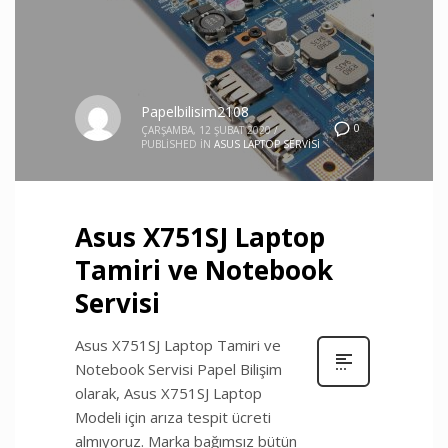
Papelbilisim2108
0
ÇARŞAMBA, 12 ŞUBAT 2020
/
PUBLISHED IN
ASUS LAPTOP SERVISI
Asus X751SJ Laptop
Tamiri ve Notebook
Servisi
Asus X751SJ Laptop Tamiri ve
Notebook Servisi Papel Bilişim
olarak, Asus X751SJ Laptop
Modeli için arıza tespit ücreti
almıyoruz. Marka bağımsız bütün