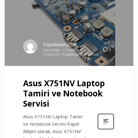
Papelbilisim2108
0
ÇARŞAMBA, 12 ŞUBAT 2020
/
PUBLISHED IN
ASUS LAPTOP SERVISI
Asus X751NV Laptop
Tamiri ve Notebook
Servisi
Asus X751NV Laptop Tamiri
ve Notebook Servisi Papel
Bilişim olarak, Asus X751NV