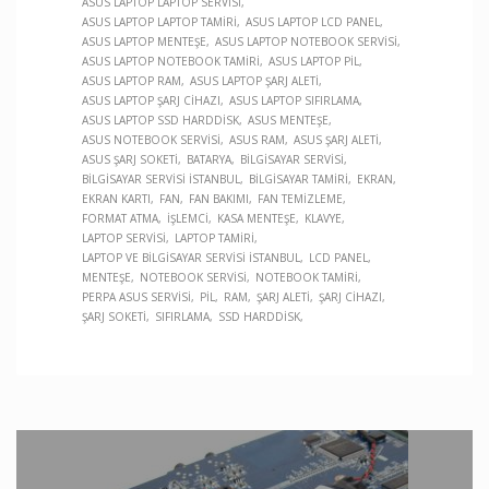
ASUS LAPTOP LAPTOP SERVISI
ASUS LAPTOP LAPTOP TAMIRI
ASUS LAPTOP LCD PANEL
ASUS LAPTOP MENTEŞE
ASUS LAPTOP NOTEBOOK SERVISI
ASUS LAPTOP NOTEBOOK TAMIRI
ASUS LAPTOP PIL
ASUS LAPTOP RAM
ASUS LAPTOP ŞARJ ALETI
ASUS LAPTOP ŞARJ CIHAZI
ASUS LAPTOP SIFIRLAMA
ASUS LAPTOP SSD HARDDISK
ASUS MENTEŞE
ASUS NOTEBOOK SERVISI
ASUS RAM
ASUS ŞARJ ALETI
ASUS ŞARJ SOKETI
BATARYA
BILGISAYAR SERVISI
BILGISAYAR SERVISI İSTANBUL
BILGISAYAR TAMIRI
EKRAN
EKRAN KARTI
FAN
FAN BAKIMI
FAN TEMIZLEME
FORMAT ATMA
İŞLEMCI
KASA MENTEŞE
KLAVYE
LAPTOP SERVISI
LAPTOP TAMIRI
LAPTOP VE BILGISAYAR SERVISI İSTANBUL
LCD PANEL
MENTEŞE
NOTEBOOK SERVISI
NOTEBOOK TAMIRI
PERPA ASUS SERVISI
PIL
RAM
ŞARJ ALETI
ŞARJ CIHAZI
ŞARJ SOKETI
SIFIRLAMA
SSD HARDDISK