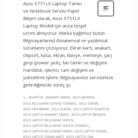
Asus X751LX Laptop Tamiri
ve Notebook Servisi Papel
Bilişim olarak, Asus X751LX
Laptop Modeli için arıza tespit
ücreti almıyoruz. Marka bağımsız bütün
Bilgisayarlarınız donanımsal ve yazılımsal
sorunlarını çözüyoruz. Ekran kartı, anakart,
chipset, kasa, ekran, klavye, menteşe, şarj
girişi (power jack), fan tamiri ve değişimi.
Harddisk, işlemci, ram değişimi ve
yükseltme işlemi. Bilgisayarınızı servisimize
getirdiğinizde süreç şu
ADAPTÖR
ANAKART TAMIRI
ASUS BATARYA
ASUS BILGISAYAR SERVISI İSTANBUL
ASUS EKRAN
ASUS FAN BAKIMI
ASUS KLAVYE
ASUS LAPTOP ADAPTÖR
ASUS LAPTOP ANAKART TAMIRI
ASUS LAPTOP BATARYA
ASUS LAPTOP BILGISAYAR SERVISI
ASUS LAPTOP BILGISAYAR SERVISI İSTANBUL
ASUS LAPTOP BILGISAYAR TAMIRI
ASUS LAPTOP EKRAN
ASUS LAPTOP EKRAN KARTI
ASUS LAPTOP FAN