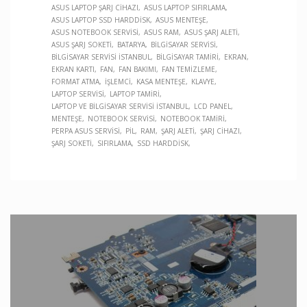
ASUS LAPTOP ŞARJ CIHAZI
ASUS LAPTOP SIFIRLAMA
ASUS LAPTOP SSD HARDDISK
ASUS MENTEŞE
ASUS NOTEBOOK SERVISI
ASUS RAM
ASUS ŞARJ ALETI
ASUS ŞARJ SOKETI
BATARYA
BILGISAYAR SERVISI
BILGISAYAR SERVISI İSTANBUL
BILGISAYAR TAMIRI
EKRAN
EKRAN KARTI
FAN
FAN BAKIMI
FAN TEMIZLEME
FORMAT ATMA
İŞLEMCI
KASA MENTEŞE
KLAVYE
LAPTOP SERVISI
LAPTOP TAMIRI
LAPTOP VE BILGISAYAR SERVISI İSTANBUL
LCD PANEL
MENTEŞE
NOTEBOOK SERVISI
NOTEBOOK TAMIRI
PERPA ASUS SERVISI
PIL
RAM
ŞARJ ALETI
ŞARJ CIHAZI
ŞARJ SOKETI
SIFIRLAMA
SSD HARDDISK