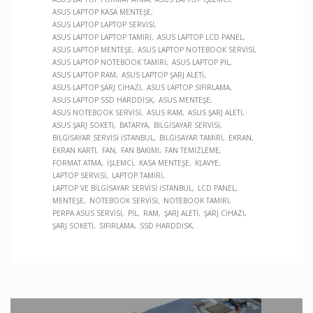
ASUS LAPTOP KASA MENTEŞE
ASUS LAPTOP LAPTOP SERVISI
ASUS LAPTOP LAPTOP TAMIRI
ASUS LAPTOP LCD PANEL
ASUS LAPTOP MENTEŞE
ASUS LAPTOP NOTEBOOK SERVISI
ASUS LAPTOP NOTEBOOK TAMIRI
ASUS LAPTOP PIL
ASUS LAPTOP RAM
ASUS LAPTOP ŞARJ ALETI
ASUS LAPTOP ŞARJ CIHAZI
ASUS LAPTOP SIFIRLAMA
ASUS LAPTOP SSD HARDDISK
ASUS MENTEŞE
ASUS NOTEBOOK SERVISI
ASUS RAM
ASUS ŞARJ ALETI
ASUS ŞARJ SOKETI
BATARYA
BILGISAYAR SERVISI
BILGISAYAR SERVISI İSTANBUL
BILGISAYAR TAMIRI
EKRAN
EKRAN KARTI
FAN
FAN BAKIMI
FAN TEMIZLEME
FORMAT ATMA
İŞLEMCI
KASA MENTEŞE
KLAVYE
LAPTOP SERVISI
LAPTOP TAMIRI
LAPTOP VE BILGISAYAR SERVISI İSTANBUL
LCD PANEL
MENTEŞE
NOTEBOOK SERVISI
NOTEBOOK TAMIRI
PERPA ASUS SERVISI
PIL
RAM
ŞARJ ALETI
ŞARJ CIHAZI
ŞARJ SOKETI
SIFIRLAMA
SSD HARDDISK