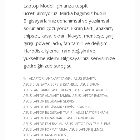
Laptop Modeli için arıza tespit
ücreti almıyoruz. Marka bağımsız bütün
Bilgisayarlarınız donanımsal ve yazılımsal
sorunlarını çözüyoruz. Ekran kartı, anakart,
chipset, kasa, ekran, klavye, menteşe, şarj
girişi (power jack), fan tamiri ve değişimi.
Harddisk, işlemci, ram değişimi ve
yükseltme işlemi. Bilgisayarınızı servisimize
getirdiğinizde süreç şu
ADAPTÖR
ANAKART TAMIRI
ASUS BATARYA
ASUS BILGISAYAR SERVISI İSTANBUL
ASUS EKRAN
ASUS FAN BAKIMI
ASUS KLAVYE
ASUS LAPTOP ADAPTÖR
ASUS LAPTOP ANAKART TAMIRI
ASUS LAPTOP BATARYA
ASUS LAPTOP BILGISAYAR SERVISI
ASUS LAPTOP BILGISAYAR SERVISI İSTANBUL
ASUS LAPTOP BILGISAYAR TAMIRI
ASUS LAPTOP EKRAN
ASUS LAPTOP EKRAN KARTI
ASUS LAPTOP FAN
ASUS LAPTOP FAN BAKIMI
ASUS LAPTOP FAN TEMIZLEME
ASUS LAPTOP FORMAT ATMA
ASUS LAPTOP İŞLEMCI
ASUS LAPTOP KASA MENTEŞE