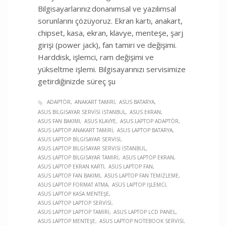
Bilgisayarlarınız donanımsal ve yazılımsal
sorunlarını çözüyoruz. Ekran kartı, anakart,
chipset, kasa, ekran, klavye, menteşe, şarj
girişi (power jack), fan tamiri ve değişimi.
Harddisk, işlemci, ram değişimi ve
yükseltme işlemi. Bilgisayarınızı servisimize
getirdiğinizde süreç şu
ADAPTÖR
ANAKART TAMIRI
ASUS BATARYA
ASUS BILGISAYAR SERVISI İSTANBUL
ASUS EKRAN
ASUS FAN BAKIMI
ASUS KLAVYE
ASUS LAPTOP ADAPTÖR
ASUS LAPTOP ANAKART TAMIRI
ASUS LAPTOP BATARYA
ASUS LAPTOP BILGISAYAR SERVISI
ASUS LAPTOP BILGISAYAR SERVISI İSTANBUL
ASUS LAPTOP BILGISAYAR TAMIRI
ASUS LAPTOP EKRAN
ASUS LAPTOP EKRAN KARTI
ASUS LAPTOP FAN
ASUS LAPTOP FAN BAKIMI
ASUS LAPTOP FAN TEMIZLEME
ASUS LAPTOP FORMAT ATMA
ASUS LAPTOP İŞLEMCI
ASUS LAPTOP KASA MENTEŞE
ASUS LAPTOP LAPTOP SERVISI
ASUS LAPTOP LAPTOP TAMIRI
ASUS LAPTOP LCD PANEL
ASUS LAPTOP MENTEŞE
ASUS LAPTOP NOTEBOOK SERVISI