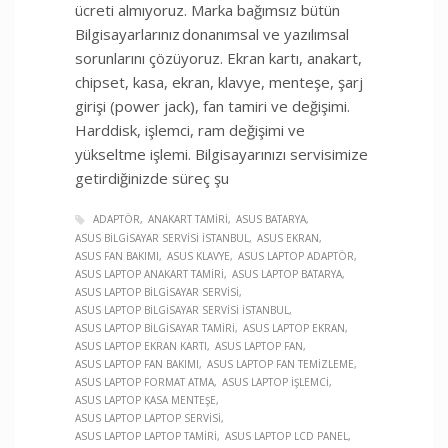
ücreti almıyoruz. Marka bağımsız bütün
Bilgisayarlarınız donanımsal ve yazılımsal
sorunlarını çözüyoruz. Ekran kartı, anakart,
chipset, kasa, ekran, klavye, menteşe, şarj
girişi (power jack), fan tamiri ve değişimi.
Harddisk, işlemci, ram değişimi ve
yükseltme işlemi. Bilgisayarınızı servisimize
getirdiğinizde süreç şu
ADAPTÖR
ANAKART TAMIRI
ASUS BATARYA
ASUS BILGISAYAR SERVISI İSTANBUL
ASUS EKRAN
ASUS FAN BAKIMI
ASUS KLAVYE
ASUS LAPTOP ADAPTÖR
ASUS LAPTOP ANAKART TAMIRI
ASUS LAPTOP BATARYA
ASUS LAPTOP BILGISAYAR SERVISI
ASUS LAPTOP BILGISAYAR SERVISI İSTANBUL
ASUS LAPTOP BILGISAYAR TAMIRI
ASUS LAPTOP EKRAN
ASUS LAPTOP EKRAN KARTI
ASUS LAPTOP FAN
ASUS LAPTOP FAN BAKIMI
ASUS LAPTOP FAN TEMIZLEME
ASUS LAPTOP FORMAT ATMA
ASUS LAPTOP İŞLEMCI
ASUS LAPTOP KASA MENTEŞE
ASUS LAPTOP LAPTOP SERVISI
ASUS LAPTOP LAPTOP TAMIRI
ASUS LAPTOP LCD PANEL