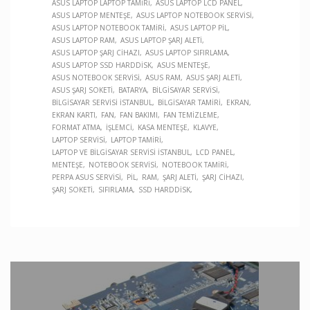
ASUS LAPTOP LAPTOP TAMIRI
ASUS LAPTOP LCD PANEL
ASUS LAPTOP MENTEŞE
ASUS LAPTOP NOTEBOOK SERVISI
ASUS LAPTOP NOTEBOOK TAMIRI
ASUS LAPTOP PIL
ASUS LAPTOP RAM
ASUS LAPTOP ŞARJ ALETI
ASUS LAPTOP ŞARJ CIHAZI
ASUS LAPTOP SIFIRLAMA
ASUS LAPTOP SSD HARDDISK
ASUS MENTEŞE
ASUS NOTEBOOK SERVISI
ASUS RAM
ASUS ŞARJ ALETI
ASUS ŞARJ SOKETI
BATARYA
BILGISAYAR SERVISI
BILGISAYAR SERVISI İSTANBUL
BILGISAYAR TAMIRI
EKRAN
EKRAN KARTI
FAN
FAN BAKIMI
FAN TEMIZLEME
FORMAT ATMA
İŞLEMCI
KASA MENTEŞE
KLAVYE
LAPTOP SERVISI
LAPTOP TAMIRI
LAPTOP VE BILGISAYAR SERVISI İSTANBUL
LCD PANEL
MENTEŞE
NOTEBOOK SERVISI
NOTEBOOK TAMIRI
PERPA ASUS SERVISI
PIL
RAM
ŞARJ ALETI
ŞARJ CIHAZI
ŞARJ SOKETI
SIFIRLAMA
SSD HARDDISK