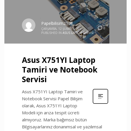
Papelbilisim2108
0
ÇARŞAMBA, 12 ŞUBAT 2020
/
PUBLISHED IN
ASUS LAPTOP SERVISI
Asus X751YI Laptop
Tamiri ve Notebook
Servisi
Asus X751YI Laptop Tamiri ve
Notebook Servisi Papel Bilişim
olarak, Asus X751YI Laptop
Modeli için arıza tespit ücreti
almıyoruz. Marka bağımsız bütün
Bilgisayarlarınız donanımsal ve yazılımsal