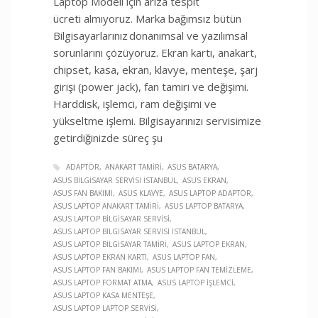
Laptop Modeli için arıza tespit
ücreti almıyoruz. Marka bağımsız bütün
Bilgisayarlarınız donanımsal ve yazılımsal
sorunlarını çözüyoruz. Ekran kartı, anakart,
chipset, kasa, ekran, klavye, menteşe, şarj
girişi (power jack), fan tamiri ve değişimi.
Harddisk, işlemci, ram değişimi ve
yükseltme işlemi. Bilgisayarınızı servisimize
getirdiğinizde süreç şu
ADAPTÖR
ANAKART TAMIRI
ASUS BATARYA
ASUS BILGISAYAR SERVISI İSTANBUL
ASUS EKRAN
ASUS FAN BAKIMI
ASUS KLAVYE
ASUS LAPTOP ADAPTÖR
ASUS LAPTOP ANAKART TAMIRI
ASUS LAPTOP BATARYA
ASUS LAPTOP BILGISAYAR SERVISI
ASUS LAPTOP BILGISAYAR SERVISI İSTANBUL
ASUS LAPTOP BILGISAYAR TAMIRI
ASUS LAPTOP EKRAN
ASUS LAPTOP EKRAN KARTI
ASUS LAPTOP FAN
ASUS LAPTOP FAN BAKIMI
ASUS LAPTOP FAN TEMIZLEME
ASUS LAPTOP FORMAT ATMA
ASUS LAPTOP İŞLEMCI
ASUS LAPTOP KASA MENTEŞE
ASUS LAPTOP LAPTOP SERVISI