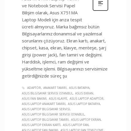
ve Notebook Servisi Papel
Bilişim olarak, Asus X751MA
Laptop Modeli için arıza tespit
ücreti almıyoruz. Marka bağımsız bütün
Bilgisayarlarınız donanımsal ve yazılımsal
sorunlarını çözüyoruz. Ekran kartı, anakart,
chipset, kasa, ekran, klavye, menteşe, şarj
girişi (power jack), fan tamiri ve değişimi.
Harddisk, işlemci, ram değişimi ve
yükseltme işlemi. Bilgisayarınızı servisimize
getirdiğinizde süreç şu
ADAPTÖR
ANAKART TAMIRI
ASUS BATARYA
ASUS BILGISAYAR SERVISI İSTANBUL
ASUS EKRAN
ASUS FAN BAKIMI
ASUS KLAVYE
ASUS LAPTOP ADAPTÖR
ASUS LAPTOP ANAKART TAMIRI
ASUS LAPTOP BATARYA
ASUS LAPTOP BILGISAYAR SERVISI
ASUS LAPTOP BILGISAYAR SERVISI İSTANBUL
ASUS LAPTOP BILGISAYAR TAMIRI
ASUS LAPTOP EKRAN
ASUS LAPTOP EKRAN KARTI
ASUS LAPTOP FAN
ASUS LAPTOP FAN BAKIMI
ASUS LAPTOP FAN TEMIZLEME