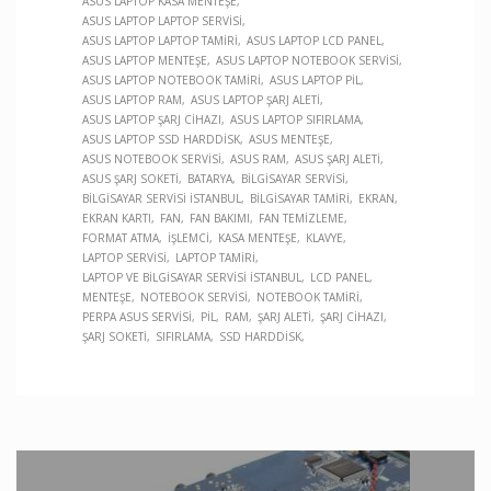
ASUS LAPTOP KASA MENTEŞE
ASUS LAPTOP LAPTOP SERVISI
ASUS LAPTOP LAPTOP TAMIRI
ASUS LAPTOP LCD PANEL
ASUS LAPTOP MENTEŞE
ASUS LAPTOP NOTEBOOK SERVISI
ASUS LAPTOP NOTEBOOK TAMIRI
ASUS LAPTOP PIL
ASUS LAPTOP RAM
ASUS LAPTOP ŞARJ ALETI
ASUS LAPTOP ŞARJ CIHAZI
ASUS LAPTOP SIFIRLAMA
ASUS LAPTOP SSD HARDDISK
ASUS MENTEŞE
ASUS NOTEBOOK SERVISI
ASUS RAM
ASUS ŞARJ ALETI
ASUS ŞARJ SOKETI
BATARYA
BILGISAYAR SERVISI
BILGISAYAR SERVISI İSTANBUL
BILGISAYAR TAMIRI
EKRAN
EKRAN KARTI
FAN
FAN BAKIMI
FAN TEMIZLEME
FORMAT ATMA
İŞLEMCI
KASA MENTEŞE
KLAVYE
LAPTOP SERVISI
LAPTOP TAMIRI
LAPTOP VE BILGISAYAR SERVISI İSTANBUL
LCD PANEL
MENTEŞE
NOTEBOOK SERVISI
NOTEBOOK TAMIRI
PERPA ASUS SERVISI
PIL
RAM
ŞARJ ALETI
ŞARJ CIHAZI
ŞARJ SOKETI
SIFIRLAMA
SSD HARDDISK