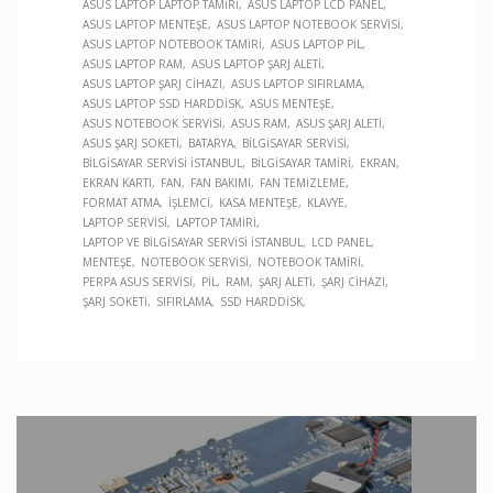
ASUS LAPTOP LAPTOP TAMIRI
ASUS LAPTOP LCD PANEL
ASUS LAPTOP MENTEŞE
ASUS LAPTOP NOTEBOOK SERVISI
ASUS LAPTOP NOTEBOOK TAMIRI
ASUS LAPTOP PIL
ASUS LAPTOP RAM
ASUS LAPTOP ŞARJ ALETI
ASUS LAPTOP ŞARJ CIHAZI
ASUS LAPTOP SIFIRLAMA
ASUS LAPTOP SSD HARDDISK
ASUS MENTEŞE
ASUS NOTEBOOK SERVISI
ASUS RAM
ASUS ŞARJ ALETI
ASUS ŞARJ SOKETI
BATARYA
BILGISAYAR SERVISI
BILGISAYAR SERVISI İSTANBUL
BILGISAYAR TAMIRI
EKRAN
EKRAN KARTI
FAN
FAN BAKIMI
FAN TEMIZLEME
FORMAT ATMA
İŞLEMCI
KASA MENTEŞE
KLAVYE
LAPTOP SERVISI
LAPTOP TAMIRI
LAPTOP VE BILGISAYAR SERVISI İSTANBUL
LCD PANEL
MENTEŞE
NOTEBOOK SERVISI
NOTEBOOK TAMIRI
PERPA ASUS SERVISI
PIL
RAM
ŞARJ ALETI
ŞARJ CIHAZI
ŞARJ SOKETI
SIFIRLAMA
SSD HARDDISK