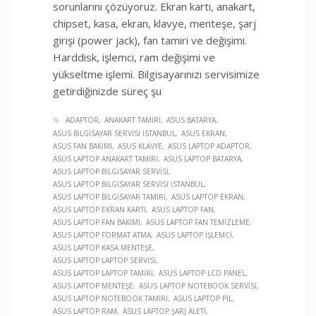
sorunlarını çözüyoruz. Ekran kartı, anakart,
chipset, kasa, ekran, klavye, menteşe, şarj
girişi (power jack), fan tamiri ve değişimi.
Harddisk, işlemci, ram değişimi ve
yükseltme işlemi. Bilgisayarınızı servisimize
getirdiğinizde süreç şu
ADAPTÖR
ANAKART TAMIRI
ASUS BATARYA
ASUS BILGISAYAR SERVISI İSTANBUL
ASUS EKRAN
ASUS FAN BAKIMI
ASUS KLAVYE
ASUS LAPTOP ADAPTÖR
ASUS LAPTOP ANAKART TAMIRI
ASUS LAPTOP BATARYA
ASUS LAPTOP BILGISAYAR SERVISI
ASUS LAPTOP BILGISAYAR SERVISI İSTANBUL
ASUS LAPTOP BILGISAYAR TAMIRI
ASUS LAPTOP EKRAN
ASUS LAPTOP EKRAN KARTI
ASUS LAPTOP FAN
ASUS LAPTOP FAN BAKIMI
ASUS LAPTOP FAN TEMIZLEME
ASUS LAPTOP FORMAT ATMA
ASUS LAPTOP İŞLEMCI
ASUS LAPTOP KASA MENTEŞE
ASUS LAPTOP LAPTOP SERVISI
ASUS LAPTOP LAPTOP TAMIRI
ASUS LAPTOP LCD PANEL
ASUS LAPTOP MENTEŞE
ASUS LAPTOP NOTEBOOK SERVISI
ASUS LAPTOP NOTEBOOK TAMIRI
ASUS LAPTOP PIL
ASUS LAPTOP RAM
ASUS LAPTOP ŞARJ ALETI