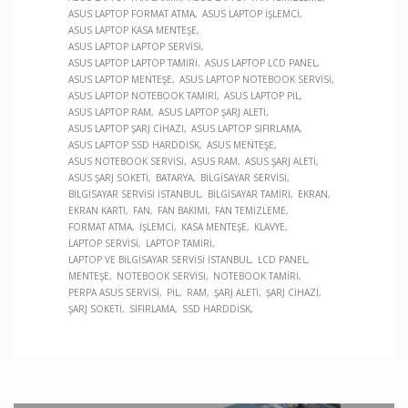
ASUS LAPTOP FORMAT ATMA
ASUS LAPTOP İŞLEMCI
ASUS LAPTOP KASA MENTEŞE
ASUS LAPTOP LAPTOP SERVISI
ASUS LAPTOP LAPTOP TAMIRI
ASUS LAPTOP LCD PANEL
ASUS LAPTOP MENTEŞE
ASUS LAPTOP NOTEBOOK SERVISI
ASUS LAPTOP NOTEBOOK TAMIRI
ASUS LAPTOP PIL
ASUS LAPTOP RAM
ASUS LAPTOP ŞARJ ALETI
ASUS LAPTOP ŞARJ CIHAZI
ASUS LAPTOP SIFIRLAMA
ASUS LAPTOP SSD HARDDISK
ASUS MENTEŞE
ASUS NOTEBOOK SERVISI
ASUS RAM
ASUS ŞARJ ALETI
ASUS ŞARJ SOKETI
BATARYA
BILGISAYAR SERVISI
BILGISAYAR SERVISI İSTANBUL
BILGISAYAR TAMIRI
EKRAN
EKRAN KARTI
FAN
FAN BAKIMI
FAN TEMIZLEME
FORMAT ATMA
İŞLEMCI
KASA MENTEŞE
KLAVYE
LAPTOP SERVISI
LAPTOP TAMIRI
LAPTOP VE BILGISAYAR SERVISI İSTANBUL
LCD PANEL
MENTEŞE
NOTEBOOK SERVISI
NOTEBOOK TAMIRI
PERPA ASUS SERVISI
PIL
RAM
ŞARJ ALETI
ŞARJ CIHAZI
ŞARJ SOKETI
SIFIRLAMA
SSD HARDDISK