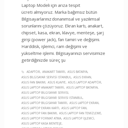
Laptop Modeli için arıza tespit
ücreti almıyoruz. Marka bağımsız bütün
Bilgisayarlarınız donanımsal ve yazılımsal
sorunlarını çözüyoruz. Ekran kartı, anakart,
chipset, kasa, ekran, klavye, menteşe, şarj
girişi (power jack), fan tamiri ve değişimi.
Harddisk, işlemci, ram değişimi ve
yükseltme işlemi. Bilgisayarınızı servisimize
getirdiğinizde süreç şu
ADAPTÖR
ANAKART TAMIRI
ASUS BATARYA
ASUS BILGISAYAR SERVISI İSTANBUL
ASUS EKRAN
ASUS FAN BAKIMI
ASUS KLAVYE
ASUS LAPTOP ADAPTÖR
ASUS LAPTOP ANAKART TAMIRI
ASUS LAPTOP BATARYA
ASUS LAPTOP BILGISAYAR SERVISI
ASUS LAPTOP BILGISAYAR SERVISI İSTANBUL
ASUS LAPTOP BILGISAYAR TAMIRI
ASUS LAPTOP EKRAN
ASUS LAPTOP EKRAN KARTI
ASUS LAPTOP FAN
ASUS LAPTOP FAN BAKIMI
ASUS LAPTOP FAN TEMIZLEME
ASUS LAPTOP FORMAT ATMA
ASUS LAPTOP İŞLEMCI
ASUS LAPTOP KASA MENTEŞE