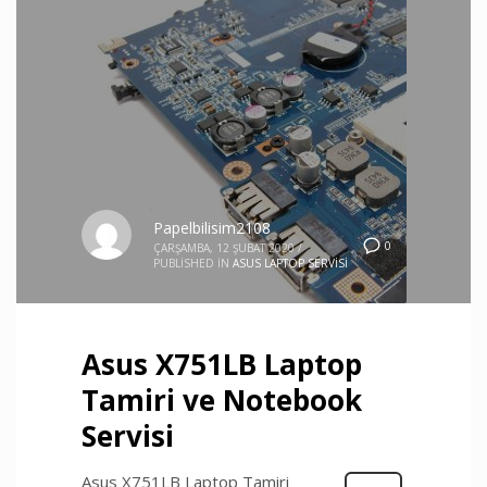
Papelbilisim2108
0
ÇARŞAMBA, 12 ŞUBAT 2020
/
PUBLISHED IN
ASUS LAPTOP SERVISI
Asus X751LB Laptop
Tamiri ve Notebook
Servisi
Asus X751LB Laptop Tamiri