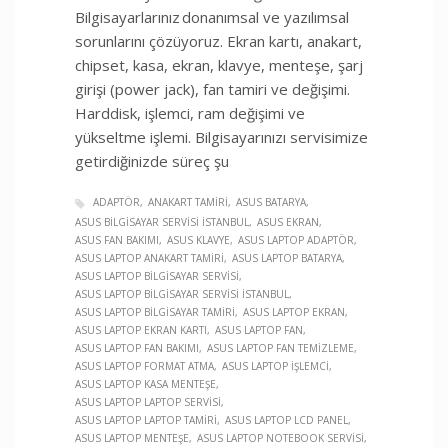
Bilgisayarlarınız donanımsal ve yazılımsal
sorunlarını çözüyoruz. Ekran kartı, anakart,
chipset, kasa, ekran, klavye, menteşe, şarj
girişi (power jack), fan tamiri ve değişimi.
Harddisk, işlemci, ram değişimi ve
yükseltme işlemi. Bilgisayarınızı servisimize
getirdiğinizde süreç şu
ADAPTÖR
ANAKART TAMIRI
ASUS BATARYA
ASUS BILGISAYAR SERVISI İSTANBUL
ASUS EKRAN
ASUS FAN BAKIMI
ASUS KLAVYE
ASUS LAPTOP ADAPTÖR
ASUS LAPTOP ANAKART TAMIRI
ASUS LAPTOP BATARYA
ASUS LAPTOP BILGISAYAR SERVISI
ASUS LAPTOP BILGISAYAR SERVISI İSTANBUL
ASUS LAPTOP BILGISAYAR TAMIRI
ASUS LAPTOP EKRAN
ASUS LAPTOP EKRAN KARTI
ASUS LAPTOP FAN
ASUS LAPTOP FAN BAKIMI
ASUS LAPTOP FAN TEMIZLEME
ASUS LAPTOP FORMAT ATMA
ASUS LAPTOP İŞLEMCI
ASUS LAPTOP KASA MENTEŞE
ASUS LAPTOP LAPTOP SERVISI
ASUS LAPTOP LAPTOP TAMIRI
ASUS LAPTOP LCD PANEL
ASUS LAPTOP MENTEŞE
ASUS LAPTOP NOTEBOOK SERVISI