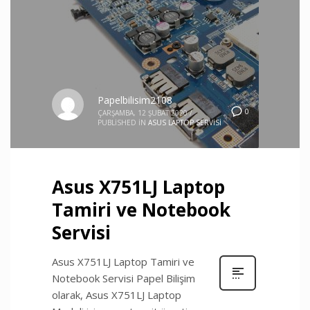
Papelbilisim2108
0
ÇARŞAMBA, 12 ŞUBAT 2020
/
PUBLISHED IN
ASUS LAPTOP SERVISI
Asus X751LJ Laptop
Tamiri ve Notebook
Servisi
Asus X751LJ Laptop Tamiri ve
Notebook Servisi Papel Bilişim
olarak, Asus X751LJ Laptop