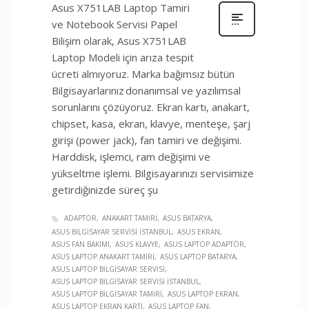
Asus X751LAB Laptop Tamiri
ve Notebook Servisi Papel
Bilişim olarak, Asus X751LAB
Laptop Modeli için arıza tespit
ücreti almıyoruz. Marka bağımsız bütün
Bilgisayarlarınız donanımsal ve yazılımsal
sorunlarını çözüyoruz. Ekran kartı, anakart,
chipset, kasa, ekran, klavye, menteşe, şarj
girişi (power jack), fan tamiri ve değişimi.
Harddisk, işlemci, ram değişimi ve
yükseltme işlemi. Bilgisayarınızı servisimize
getirdiğinizde süreç şu
ADAPTÖR
ANAKART TAMIRI
ASUS BATARYA
ASUS BILGISAYAR SERVISI İSTANBUL
ASUS EKRAN
ASUS FAN BAKIMI
ASUS KLAVYE
ASUS LAPTOP ADAPTÖR
ASUS LAPTOP ANAKART TAMIRI
ASUS LAPTOP BATARYA
ASUS LAPTOP BILGISAYAR SERVISI
ASUS LAPTOP BILGISAYAR SERVISI İSTANBUL
ASUS LAPTOP BILGISAYAR TAMIRI
ASUS LAPTOP EKRAN
ASUS LAPTOP EKRAN KARTI
ASUS LAPTOP FAN