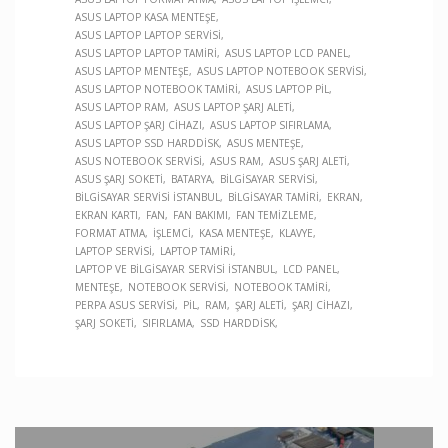
ASUS LAPTOP KASA MENTEŞE
ASUS LAPTOP LAPTOP SERVISI
ASUS LAPTOP LAPTOP TAMIRI
ASUS LAPTOP LCD PANEL
ASUS LAPTOP MENTEŞE
ASUS LAPTOP NOTEBOOK SERVISI
ASUS LAPTOP NOTEBOOK TAMIRI
ASUS LAPTOP PIL
ASUS LAPTOP RAM
ASUS LAPTOP ŞARJ ALETI
ASUS LAPTOP ŞARJ CIHAZI
ASUS LAPTOP SIFIRLAMA
ASUS LAPTOP SSD HARDDISK
ASUS MENTEŞE
ASUS NOTEBOOK SERVISI
ASUS RAM
ASUS ŞARJ ALETI
ASUS ŞARJ SOKETI
BATARYA
BILGISAYAR SERVISI
BILGISAYAR SERVISI İSTANBUL
BILGISAYAR TAMIRI
EKRAN
EKRAN KARTI
FAN
FAN BAKIMI
FAN TEMIZLEME
FORMAT ATMA
İŞLEMCI
KASA MENTEŞE
KLAVYE
LAPTOP SERVISI
LAPTOP TAMIRI
LAPTOP VE BILGISAYAR SERVISI İSTANBUL
LCD PANEL
MENTEŞE
NOTEBOOK SERVISI
NOTEBOOK TAMIRI
PERPA ASUS SERVISI
PIL
RAM
ŞARJ ALETI
ŞARJ CIHAZI
ŞARJ SOKETI
SIFIRLAMA
SSD HARDDISK