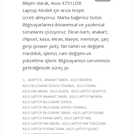
Bilişim olarak, Asus X751LDB
Laptop Modeli için arıza tespit
ücreti almıyoruz. Marka bağımsız bütün
Bilgisayarlarınız donanımsal ve yazılımsal
sorunlarını çözüyoruz. Ekran kartı, anakart,
chipset, kasa, ekran, klavye, menteşe, şarj
girişi (power jack), fan tamiri ve değişimi.
Harddisk, işlemci, ram değişimi ve
yükseltme işlemi. Bilgisayarınızı servisimize
getirdiğinizde süreç şu
ADAPTÖR
ANAKART TAMIRI
ASUS BATARYA
ASUS BILGISAYAR SERVISI İSTANBUL
ASUS EKRAN
ASUS FAN BAKIMI
ASUS KLAVYE
ASUS LAPTOP ADAPTÖR
ASUS LAPTOP ANAKART TAMIRI
ASUS LAPTOP BATARYA
ASUS LAPTOP BILGISAYAR SERVISI
ASUS LAPTOP BILGISAYAR SERVISI İSTANBUL
ASUS LAPTOP BILGISAYAR TAMIRI
ASUS LAPTOP EKRAN
ASUS LAPTOP EKRAN KARTI
ASUS LAPTOP FAN
ASUS LAPTOP FAN BAKIMI
ASUS LAPTOP FAN TEMIZLEME
ASUS LAPTOP FORMAT ATMA
ASUS LAPTOP İŞLEMCI