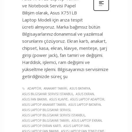
ve Notebook Servisi Papel
Bilişim olarak, Asus X751LB
Laptop Modeli için arıza tespit
ücreti almıyoruz. Marka bağımsız bütün
Bilgisayarlarınız donanımsal ve yazılımsal
sorunlarını çözüyoruz. Ekran kartı, anakart,
chipset, kasa, ekran, klavye, menteşe, şarj
girişi (power jack), fan tamiri ve değişimi.
Harddisk, işlemci, ram değişimi ve
yükseltme işlemi. Bilgisayarınızı servisimize
getirdiğinizde süreç şu
ADAPTÖR
ANAKART TAMIRI
ASUS BATARYA
ASUS BILGISAYAR SERVISI İSTANBUL
ASUS EKRAN
ASUS FAN BAKIMI
ASUS KLAVYE
ASUS LAPTOP ADAPTÖR
ASUS LAPTOP ANAKART TAMIRI
ASUS LAPTOP BATARYA
ASUS LAPTOP BILGISAYAR SERVISI
ASUS LAPTOP BILGISAYAR SERVISI İSTANBUL
ASUS LAPTOP BILGISAYAR TAMIRI
ASUS LAPTOP EKRAN
ASUS LAPTOP EKRAN KARTI
ASUS LAPTOP FAN
ASUS LAPTOP FAN BAKIMI
ASUS LAPTOP FAN TEMIZLEME