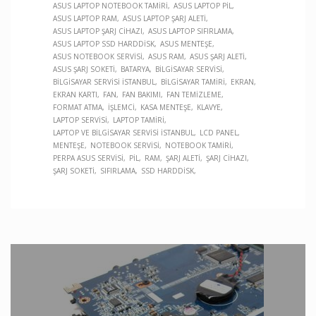
ASUS LAPTOP NOTEBOOK TAMIRI
ASUS LAPTOP PIL
ASUS LAPTOP RAM
ASUS LAPTOP ŞARJ ALETI
ASUS LAPTOP ŞARJ CIHAZI
ASUS LAPTOP SIFIRLAMA
ASUS LAPTOP SSD HARDDISK
ASUS MENTEŞE
ASUS NOTEBOOK SERVISI
ASUS RAM
ASUS ŞARJ ALETI
ASUS ŞARJ SOKETI
BATARYA
BILGISAYAR SERVISI
BILGISAYAR SERVISI İSTANBUL
BILGISAYAR TAMIRI
EKRAN
EKRAN KARTI
FAN
FAN BAKIMI
FAN TEMIZLEME
FORMAT ATMA
İŞLEMCI
KASA MENTEŞE
KLAVYE
LAPTOP SERVISI
LAPTOP TAMIRI
LAPTOP VE BILGISAYAR SERVISI İSTANBUL
LCD PANEL
MENTEŞE
NOTEBOOK SERVISI
NOTEBOOK TAMIRI
PERPA ASUS SERVISI
PIL
RAM
ŞARJ ALETI
ŞARJ CIHAZI
ŞARJ SOKETI
SIFIRLAMA
SSD HARDDISK