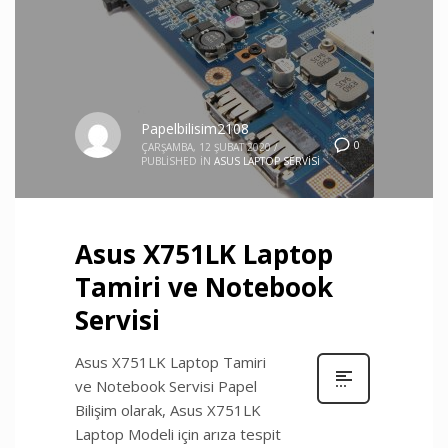
Papelbilisim2108
0
ÇARŞAMBA, 12 ŞUBAT 2020
/
PUBLISHED IN
ASUS LAPTOP SERVISI
Asus X751LK Laptop
Tamiri ve Notebook
Servisi
Asus X751LK Laptop Tamiri
ve Notebook Servisi Papel
Bilişim olarak, Asus X751LK
Laptop Modeli için arıza tespit