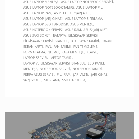
ASUS LAPTOP MENTEŞE
ASUS LAPTOP NOTEBOOK SERVISI
ASUS LAPTOP NOTEBOOK TAMIRI
ASUS LAPTOP PIL
ASUS LAPTOP RAM
ASUS LAPTOP ŞARJ ALETI
ASUS LAPTOP ŞARJ CIHAZI
ASUS LAPTOP SIFIRLAMA
ASUS LAPTOP SSD HARDDISK
ASUS MENTEŞE
ASUS NOTEBOOK SERVISI
ASUS RAM
ASUS ŞARJ ALETI
ASUS ŞARJ SOKETI
BATARYA
BILGISAYAR SERVISI
BILGISAYAR SERVISI İSTANBUL
BILGISAYAR TAMIRI
EKRAN
EKRAN KARTI
FAN
FAN BAKIMI
FAN TEMIZLEME
FORMAT ATMA
İŞLEMCI
KASA MENTEŞE
KLAVYE
LAPTOP SERVISI
LAPTOP TAMIRI
LAPTOP VE BILGISAYAR SERVISI İSTANBUL
LCD PANEL
MENTEŞE
NOTEBOOK SERVISI
NOTEBOOK TAMIRI
PERPA ASUS SERVISI
PIL
RAM
ŞARJ ALETI
ŞARJ CIHAZI
ŞARJ SOKETI
SIFIRLAMA
SSD HARDDISK