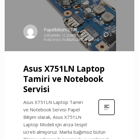
Papelbilisim2108
0
ÇARŞAMBA, 12 ŞUBAT 2020
/
PUBLISHED IN
ASUS LAPTOP SERVISI
Asus X751LN Laptop
Tamiri ve Notebook
Servisi
Asus X751LN Laptop Tamiri
ve Notebook Servisi Papel
Bilişim olarak, Asus X751LN
Laptop Modeli için arıza tespit
ücreti almıyoruz. Marka bağımsız bütün