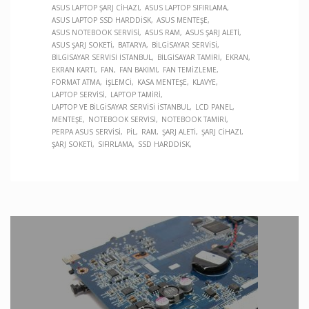
ASUS LAPTOP ŞARJ CIHAZI
ASUS LAPTOP SIFIRLAMA
ASUS LAPTOP SSD HARDDISK
ASUS MENTEŞE
ASUS NOTEBOOK SERVISI
ASUS RAM
ASUS ŞARJ ALETI
ASUS ŞARJ SOKETI
BATARYA
BILGISAYAR SERVISI
BILGISAYAR SERVISI İSTANBUL
BILGISAYAR TAMIRI
EKRAN
EKRAN KARTI
FAN
FAN BAKIMI
FAN TEMIZLEME
FORMAT ATMA
İŞLEMCI
KASA MENTEŞE
KLAVYE
LAPTOP SERVISI
LAPTOP TAMIRI
LAPTOP VE BILGISAYAR SERVISI İSTANBUL
LCD PANEL
MENTEŞE
NOTEBOOK SERVISI
NOTEBOOK TAMIRI
PERPA ASUS SERVISI
PIL
RAM
ŞARJ ALETI
ŞARJ CIHAZI
ŞARJ SOKETI
SIFIRLAMA
SSD HARDDISK