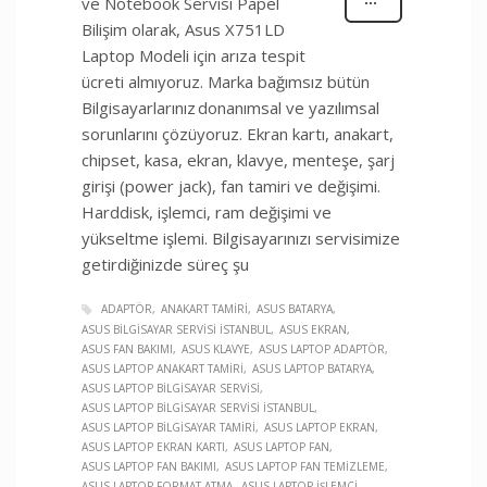
ve Notebook Servisi Papel
Bilişim olarak, Asus X751LD
Laptop Modeli için arıza tespit
ücreti almıyoruz. Marka bağımsız bütün
Bilgisayarlarınız donanımsal ve yazılımsal
sorunlarını çözüyoruz. Ekran kartı, anakart,
chipset, kasa, ekran, klavye, menteşe, şarj
girişi (power jack), fan tamiri ve değişimi.
Harddisk, işlemci, ram değişimi ve
yükseltme işlemi. Bilgisayarınızı servisimize
getirdiğinizde süreç şu
ADAPTÖR
ANAKART TAMIRI
ASUS BATARYA
ASUS BILGISAYAR SERVISI İSTANBUL
ASUS EKRAN
ASUS FAN BAKIMI
ASUS KLAVYE
ASUS LAPTOP ADAPTÖR
ASUS LAPTOP ANAKART TAMIRI
ASUS LAPTOP BATARYA
ASUS LAPTOP BILGISAYAR SERVISI
ASUS LAPTOP BILGISAYAR SERVISI İSTANBUL
ASUS LAPTOP BILGISAYAR TAMIRI
ASUS LAPTOP EKRAN
ASUS LAPTOP EKRAN KARTI
ASUS LAPTOP FAN
ASUS LAPTOP FAN BAKIMI
ASUS LAPTOP FAN TEMIZLEME
ASUS LAPTOP FORMAT ATMA
ASUS LAPTOP İŞLEMCI