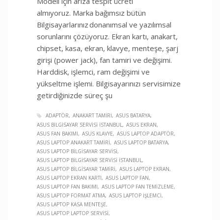
Modeli için arıza tespit ücreti
almıyoruz. Marka bağımsız bütün
Bilgisayarlarınız donanımsal ve yazılımsal
sorunlarını çözüyoruz. Ekran kartı, anakart,
chipset, kasa, ekran, klavye, menteşe, şarj
girişi (power jack), fan tamiri ve değişimi.
Harddisk, işlemci, ram değişimi ve
yükseltme işlemi. Bilgisayarınızı servisimize
getirdiğinizde süreç şu
ADAPTÖR
ANAKART TAMIRI
ASUS BATARYA
ASUS BILGISAYAR SERVISI İSTANBUL
ASUS EKRAN
ASUS FAN BAKIMI
ASUS KLAVYE
ASUS LAPTOP ADAPTÖR
ASUS LAPTOP ANAKART TAMIRI
ASUS LAPTOP BATARYA
ASUS LAPTOP BILGISAYAR SERVISI
ASUS LAPTOP BILGISAYAR SERVISI İSTANBUL
ASUS LAPTOP BILGISAYAR TAMIRI
ASUS LAPTOP EKRAN
ASUS LAPTOP EKRAN KARTI
ASUS LAPTOP FAN
ASUS LAPTOP FAN BAKIMI
ASUS LAPTOP FAN TEMIZLEME
ASUS LAPTOP FORMAT ATMA
ASUS LAPTOP İŞLEMCI
ASUS LAPTOP KASA MENTEŞE
ASUS LAPTOP LAPTOP SERVISI