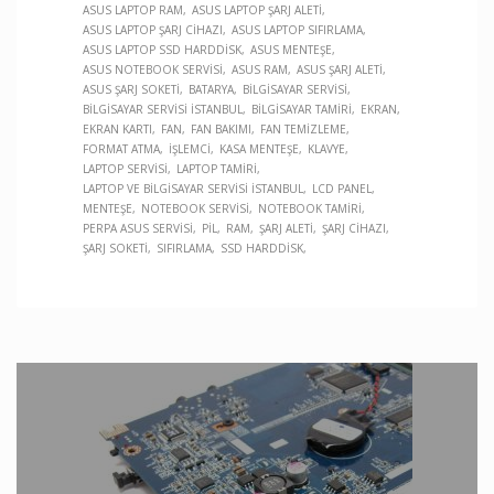
ASUS LAPTOP RAM
ASUS LAPTOP ŞARJ ALETI
ASUS LAPTOP ŞARJ CIHAZI
ASUS LAPTOP SIFIRLAMA
ASUS LAPTOP SSD HARDDISK
ASUS MENTEŞE
ASUS NOTEBOOK SERVISI
ASUS RAM
ASUS ŞARJ ALETI
ASUS ŞARJ SOKETI
BATARYA
BILGISAYAR SERVISI
BILGISAYAR SERVISI İSTANBUL
BILGISAYAR TAMIRI
EKRAN
EKRAN KARTI
FAN
FAN BAKIMI
FAN TEMIZLEME
FORMAT ATMA
İŞLEMCI
KASA MENTEŞE
KLAVYE
LAPTOP SERVISI
LAPTOP TAMIRI
LAPTOP VE BILGISAYAR SERVISI İSTANBUL
LCD PANEL
MENTEŞE
NOTEBOOK SERVISI
NOTEBOOK TAMIRI
PERPA ASUS SERVISI
PIL
RAM
ŞARJ ALETI
ŞARJ CIHAZI
ŞARJ SOKETI
SIFIRLAMA
SSD HARDDISK