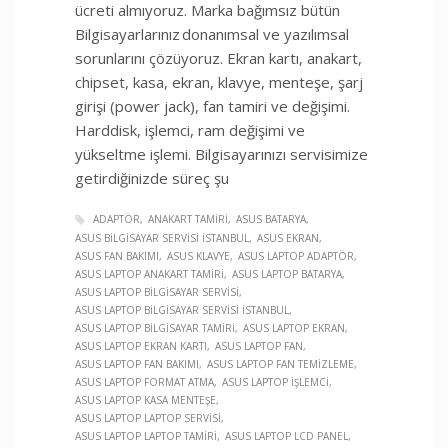
ücreti almıyoruz. Marka bağımsız bütün
Bilgisayarlarınız donanımsal ve yazılımsal
sorunlarını çözüyoruz. Ekran kartı, anakart,
chipset, kasa, ekran, klavye, menteşe, şarj
girişi (power jack), fan tamiri ve değişimi.
Harddisk, işlemci, ram değişimi ve
yükseltme işlemi. Bilgisayarınızı servisimize
getirdiğinizde süreç şu
ADAPTÖR
ANAKART TAMIRI
ASUS BATARYA
ASUS BILGISAYAR SERVISI İSTANBUL
ASUS EKRAN
ASUS FAN BAKIMI
ASUS KLAVYE
ASUS LAPTOP ADAPTÖR
ASUS LAPTOP ANAKART TAMIRI
ASUS LAPTOP BATARYA
ASUS LAPTOP BILGISAYAR SERVISI
ASUS LAPTOP BILGISAYAR SERVISI İSTANBUL
ASUS LAPTOP BILGISAYAR TAMIRI
ASUS LAPTOP EKRAN
ASUS LAPTOP EKRAN KARTI
ASUS LAPTOP FAN
ASUS LAPTOP FAN BAKIMI
ASUS LAPTOP FAN TEMIZLEME
ASUS LAPTOP FORMAT ATMA
ASUS LAPTOP İŞLEMCI
ASUS LAPTOP KASA MENTEŞE
ASUS LAPTOP LAPTOP SERVISI
ASUS LAPTOP LAPTOP TAMIRI
ASUS LAPTOP LCD PANEL