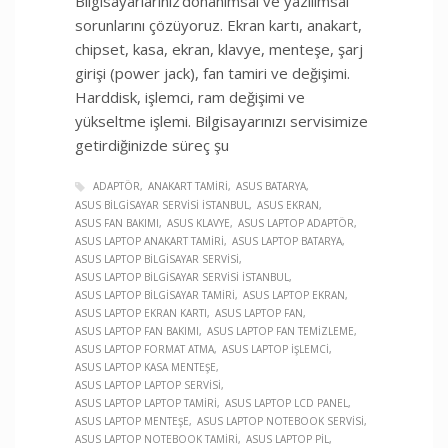
Bilgisayarlarınız donanımsal ve yazılımsal
sorunlarını çözüyoruz. Ekran kartı, anakart,
chipset, kasa, ekran, klavye, menteşe, şarj
girişi (power jack), fan tamiri ve değişimi.
Harddisk, işlemci, ram değişimi ve
yükseltme işlemi. Bilgisayarınızı servisimize
getirdiğinizde süreç şu
ADAPTÖR
ANAKART TAMIRI
ASUS BATARYA
ASUS BILGISAYAR SERVISI İSTANBUL
ASUS EKRAN
ASUS FAN BAKIMI
ASUS KLAVYE
ASUS LAPTOP ADAPTÖR
ASUS LAPTOP ANAKART TAMIRI
ASUS LAPTOP BATARYA
ASUS LAPTOP BILGISAYAR SERVISI
ASUS LAPTOP BILGISAYAR SERVISI İSTANBUL
ASUS LAPTOP BILGISAYAR TAMIRI
ASUS LAPTOP EKRAN
ASUS LAPTOP EKRAN KARTI
ASUS LAPTOP FAN
ASUS LAPTOP FAN BAKIMI
ASUS LAPTOP FAN TEMIZLEME
ASUS LAPTOP FORMAT ATMA
ASUS LAPTOP İŞLEMCI
ASUS LAPTOP KASA MENTEŞE
ASUS LAPTOP LAPTOP SERVISI
ASUS LAPTOP LAPTOP TAMIRI
ASUS LAPTOP LCD PANEL
ASUS LAPTOP MENTEŞE
ASUS LAPTOP NOTEBOOK SERVISI
ASUS LAPTOP NOTEBOOK TAMIRI
ASUS LAPTOP PIL