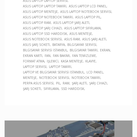
ASUS LAPTOP LAPTOP SERVISI
ASUS LAPTOP LAPTOP TAMIRI
ASUS LAPTOP LCD PANEL
ASUS LAPTOP MENTEŞE
ASUS LAPTOP NOTEBOOK SERVISI
ASUS LAPTOP NOTEBOOK TAMIRI
ASUS LAPTOP PIL
ASUS LAPTOP RAM
ASUS LAPTOP ŞARJ ALETI
ASUS LAPTOP ŞARJ CIHAZI
ASUS LAPTOP SIFIRLAMA
ASUS LAPTOP SSD HARDDISK
ASUS MENTEŞE
ASUS NOTEBOOK SERVISI
ASUS RAM
ASUS ŞARJ ALETI
ASUS ŞARJ SOKETI
BATARYA
BILGISAYAR SERVISI
BILGISAYAR SERVISI İSTANBUL
BILGISAYAR TAMIRI
EKRAN
EKRAN KARTI
FAN
FAN BAKIMI
FAN TEMIZLEME
FORMAT ATMA
İŞLEMCI
KASA MENTEŞE
KLAVYE
LAPTOP SERVISI
LAPTOP TAMIRI
LAPTOP VE BILGISAYAR SERVISI İSTANBUL
LCD PANEL
MENTEŞE
NOTEBOOK SERVISI
NOTEBOOK TAMIRI
PERPA ASUS SERVISI
PIL
RAM
ŞARJ ALETI
ŞARJ CIHAZI
ŞARJ SOKETI
SIFIRLAMA
SSD HARDDISK