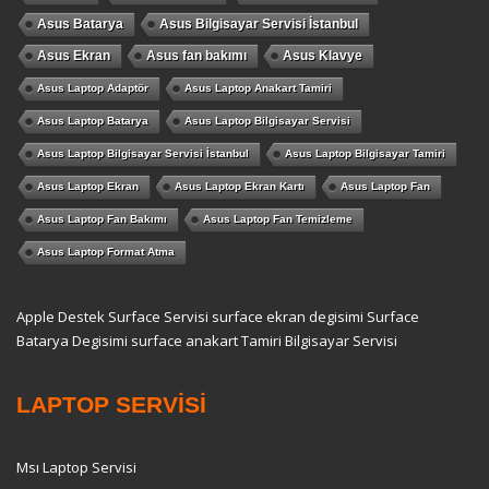
Asus Batarya
Asus Bilgisayar Servisi İstanbul
Asus Ekran
Asus fan bakımı
Asus Klavye
Asus Laptop Adaptör
Asus Laptop Anakart Tamiri
Asus Laptop Batarya
Asus Laptop Bilgisayar Servisi
Asus Laptop Bilgisayar Servisi İstanbul
Asus Laptop Bilgisayar Tamiri
Asus Laptop Ekran
Asus Laptop Ekran Kartı
Asus Laptop Fan
Asus Laptop Fan Bakımı
Asus Laptop Fan Temizleme
Asus Laptop Format Atma
Apple Destek
Surface Servisi
surface ekran degisimi
Surface
Batarya Degisimi
surface anakart Tamiri
Bilgisayar Servisi
LAPTOP SERVİSİ
Msı Laptop Servisi