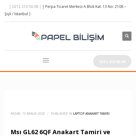
| 0212 210 50 08 |
| Perpa Ticaret Merkezi A Blok Kat: 13 No: 2108 –
Şişli / İstanbul |
0212 210 50 08
PAZAR, 13 ARALIK 2020
/
PUBLISHED IN
LAPTOP ANAKART TAMIRI
Msı GL62 6QF Anakart Tamiri ve