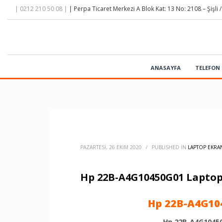
| 0212 210 50 08 |
| Perpa Ticaret Merkezi A Blok Kat: 13 No: 2108 – Şişli /
ANASAYFA
TELEFON 
PAZARTESI, 26 EKIM 2020
/
PUBLISHED IN
LAPTOP EKRAN
Hp 22B-A4G10450G01 Laptop
Hp 22B-A4G104
Hp 22B-A4G10450