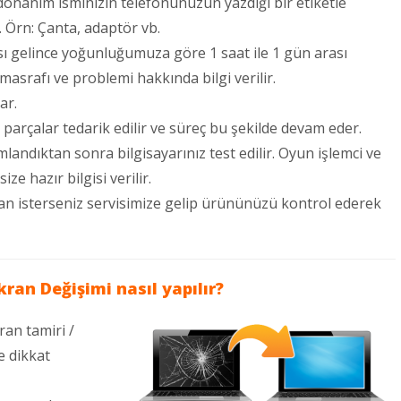
donanım isminizin telefonunuzun yazdığı bir etiketle
. Örn: Çanta, adaptör vb.
sı gelince yoğunluğumuza göre 1 saat ile 1 gün arası
 masrafı ve problemi hakkında bilgi verilir.
ar.
parçalar tedarik edilir ve süreç bu şekilde devam eder.
andıktan sonra bilgisayarınız test edilir. Oyun işlemci ve
ze hazır bilgisi verilir.
an isterseniz servisimize gelip ürününüzü kontrol ederek
an Değişimi nasıl yapılır?
an tamiri /
e dikkat