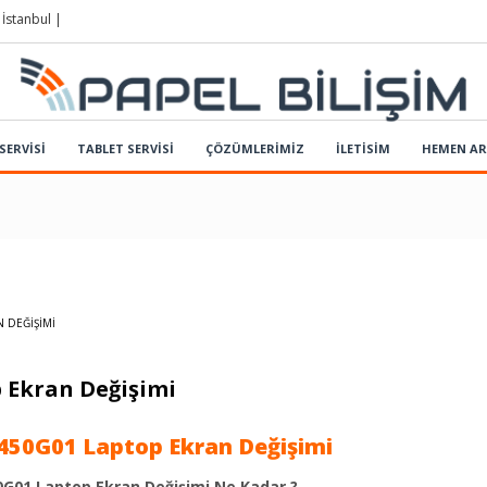
 İstanbul |
SERVİSİ
TABLET SERVİSİ
ÇÖZÜMLERIMIZ
İLETİSİM
HEMEN A
 DEĞIŞIMI
 Ekran Değişimi
50G01 Laptop Ekran Değişimi
G01 Laptop Ekran Değişimi Ne Kadar ?