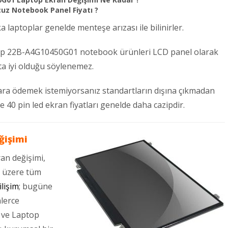
uz Notebook Panel Fiyatı ?
aptoplar genelde menteşe arızası ile bilinirler.
 Hp 22B-A4G10450G01 notebook ürünleri LCD panel olarak
ta iyi olduğu söylenemez.
 para ödemek istemiyorsanız standartların dışına çıkmadan
ve 40 pin led ekran fiyatları genelde daha cazipdir.
ğişimi
n değişimi,
 üzere tüm
ilişim
; bugüne
nlerce
i ve Laptop