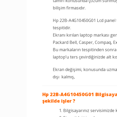
tamiri konusunda çözüm sunmuş
bilişim firmasıdır.
Hp 22B-A4G10450G01 Lcd panel fiy
tespitidir.
Ekranı kırılan laptop markası ge
Packard Bell, Casper, Compaq, Ex
Bu markaların tespitinden sonra
laptop’u ters çevirdiğinizde alt 
Ekran değişimi, konusunda uzm
dışı kalmış,
Hp 22B-A4G10450G01 Bilgisayar
şekilde işler ?
Bilgisayarınız servisimizde k