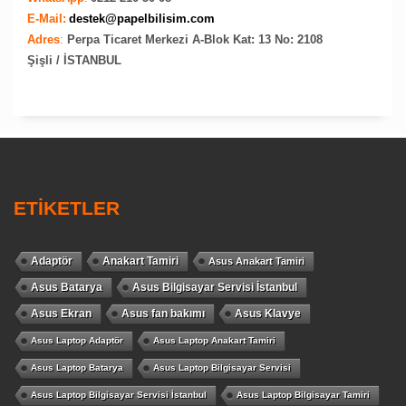
E-Mail:
destek@papelbilisim.com
Adres
:
Perpa Ticaret Merkezi A-Blok Kat: 13 No: 2108
Şişli / İSTANBUL
ETİKETLER
Adaptör
Anakart Tamiri
Asus Anakart Tamiri
Asus Batarya
Asus Bilgisayar Servisi İstanbul
Asus Ekran
Asus fan bakımı
Asus Klavye
Asus Laptop Adaptör
Asus Laptop Anakart Tamiri
Asus Laptop Batarya
Asus Laptop Bilgisayar Servisi
Asus Laptop Bilgisayar Servisi İstanbul
Asus Laptop Bilgisayar Tamiri