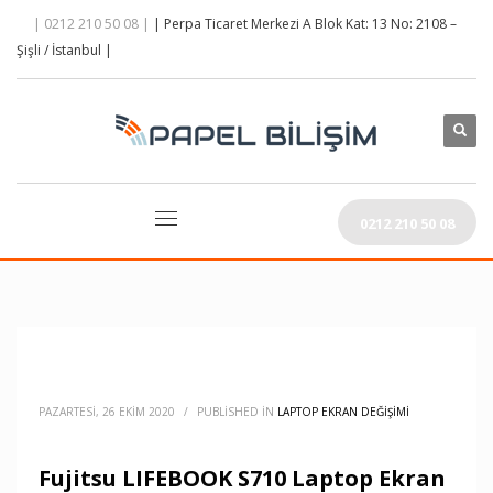
| 0212 210 50 08 |
| Perpa Ticaret Merkezi A Blok Kat: 13 No: 2108 –
Şişli / İstanbul |
0212 210 50 08
PAZARTESI, 26 EKIM 2020
/
PUBLISHED IN
LAPTOP EKRAN DEĞIŞIMI
Fujitsu LIFEBOOK S710 Laptop Ekran