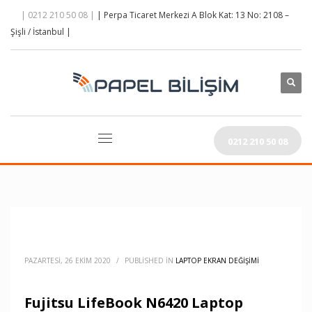
| 0212 210 50 08 |
| Perpa Ticaret Merkezi A Blok Kat: 13 No: 2108 –
Şişli / İstanbul |
0212 210 50 08
PAZARTESI, 26 EKIM 2020
/
PUBLISHED IN
LAPTOP EKRAN DEĞIŞIMI
Fujitsu LifeBook N6420 Laptop