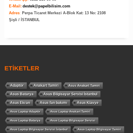
E-Mail:
destek@papelbilisim.com
Adres
:
Perpa Ticaret Merkezi A-Blok Kat: 13 No: 2108
Şişli / İSTANBUL
ETİKETLER
Adaptör
Anakart Tamiri
Asus Anakart Tamiri
Asus Batarya
Asus Bilgisayar Servisi İstanbul
Asus Ekran
Asus fan bakımı
Asus Klavye
Asus Laptop Adaptör
Asus Laptop Anakart Tamiri
Asus Laptop Batarya
Asus Laptop Bilgisayar Servisi
Asus Laptop Bilgisayar Servisi İstanbul
Asus Laptop Bilgisayar Tamiri