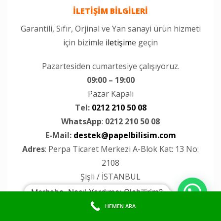
İLETİŞİM BİLGİLERİ
Garantili, Sıfır, Orjinal ve Yan sanayi ürün hizmeti
için bizimle
iletişim
e geçin
Pazartesiden cumartesiye çalışıyoruz.
09:00 – 19:00
Pazar Kapalı
Tel:
0212 210 50 08
WhatsApp
:
0212 210 50 08
E-Mail:
destek@papelbilisim.com
Adres
: Perpa Ticaret Merkezi A-Blok Kat: 13 No:
2108
Şişli / İSTANBUL
Merhaba, Nasıl Yardımcı Olabilirim?
Apple Macbook Servisi
–
Apple İmac servisi
HEMEN ARA