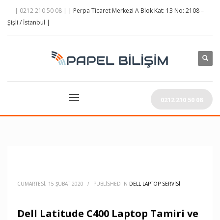
| 0212 210 50 08 |
| Perpa Ticaret Merkezi A Blok Kat: 13 No: 2108 –
Şişli / İstanbul |
0212 210 50 08
CUMARTESI, 15 ŞUBAT 2020
/
PUBLISHED IN
DELL LAPTOP SERVISI
Dell Latitude C400 Laptop Tamiri ve