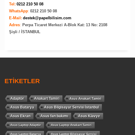
Tel:
0212 210 50 08
WhatsApp
:
0212 210 50 08
E-Mail:
destek@papelbilisim.com
Adres
:
Perpa Ticaret Merkezi A-Blok Kat: 13 No: 2108
Şişli / İSTANBUL
ETİKETLER
Adaptör
Anakart Tamiri
Asus Anakart Tamiri
Asus Batarya
Asus Bilgisayar Servisi İstanbul
Asus Ekran
Asus fan bakımı
Asus Klavye
Asus Laptop Adaptör
Asus Laptop Anakart Tamiri
Asus Laptop Batarya
Asus Laptop Bilgisayar Servisi