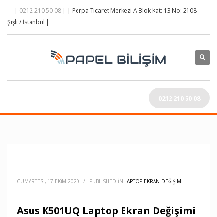
| 0212 210 50 08 |
| Perpa Ticaret Merkezi A Blok Kat: 13 No: 2108 –
Şişli / İstanbul |
0212 210 50 08
CUMARTESI, 17 EKIM 2020
/
PUBLISHED IN
LAPTOP EKRAN DEĞIŞIMI
Asus K501UQ Laptop Ekran Değişimi