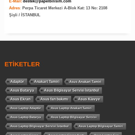
E-Mail:
destek@papelbilisim.com
Adres
:
Perpa Ticaret Merkezi A-Blok Kat: 13 No: 2108
Şişli / İSTANBUL
ETİKETLER
Adaptör
Anakart Tamiri
Asus Anakart Tamiri
Asus Batarya
Asus Bilgisayar Servisi İstanbul
Asus Ekran
Asus fan bakımı
Asus Klavye
Asus Laptop Adaptör
Asus Laptop Anakart Tamiri
Asus Laptop Batarya
Asus Laptop Bilgisayar Servisi
Asus Laptop Bilgisayar Servisi İstanbul
Asus Laptop Bilgisayar Tamiri