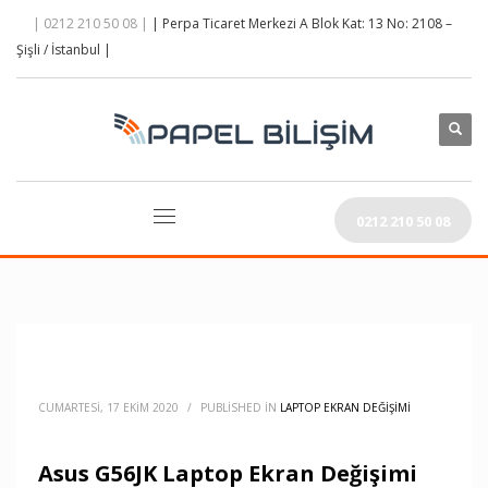
| 0212 210 50 08 |
| Perpa Ticaret Merkezi A Blok Kat: 13 No: 2108 –
Şişli / İstanbul |
0212 210 50 08
CUMARTESI, 17 EKIM 2020
/
PUBLISHED IN
LAPTOP EKRAN DEĞIŞIMI
Asus G56JK Laptop Ekran Değişimi