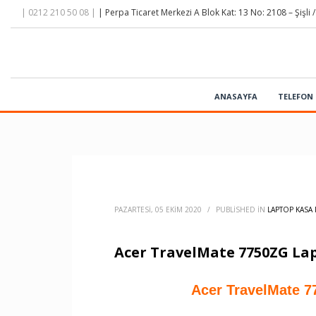
| 0212 210 50 08 |
| Perpa Ticaret Merkezi A Blok Kat: 13 No: 2108 – Şişli /
ANASAYFA
TELEFON 
PAZARTESI, 05 EKIM 2020
/
PUBLISHED IN
LAPTOP KASA 
Acer TravelMate 7750ZG La
Acer TravelMate 7