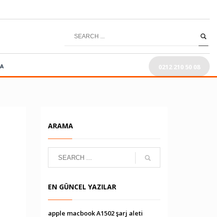
0212 210 50 08
RA
ARAMA
EN GÜNCEL YAZILAR
apple macbook A1502 şarj aleti