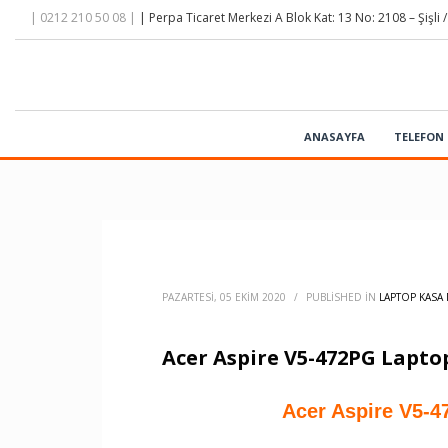
| 0212 210 50 08 |
| Perpa Ticaret Merkezi A Blok Kat: 13 No: 2108 – Şişli /
ANASAYFA
TELEFON 
PAZARTESI, 05 EKIM 2020
/
PUBLISHED IN
LAPTOP KASA 
Acer Aspire V5-472PG Lapto
Acer Aspire V5-