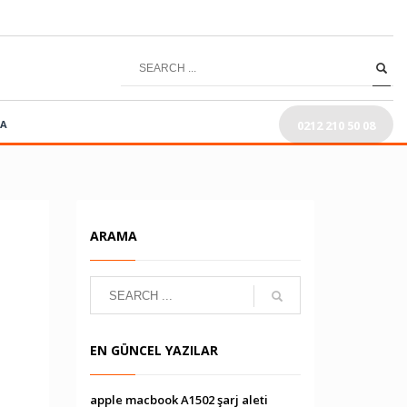
0212 210 50 08
RA
ARAMA
EN GÜNCEL YAZILAR
apple macbook A1502 şarj aleti