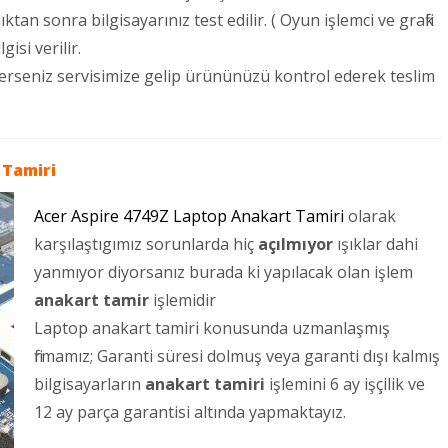
n sonra bilgisayarınız test edilir. ( Oyun işlemci ve grafik
isi verilir.
terseniz servisimize gelip ürününüzü kontrol ederek teslim
Tamiri
Acer Aspire 4749Z Laptop Anakart Tamiri
olarak
karşılaştıgımız sorunlarda hiç
açılmıyor
ışıklar dahi
yanmıyor diyorsanız burada ki yapılacak olan işlem
anakart tamir
işlemidir
Laptop anakart tamiri konusunda uzmanlaşmış
firmamız; Garanti süresi dolmuş veya garanti dışı kalmış
bilgisayarların
anakart tamiri
işlemini 6 ay işçilik ve
12 ay parça garantisi altında yapmaktayız.