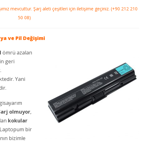
mız mevcuttur. Şarj aleti çeşitleri için iletişime geçiniz. (+90 212 210
50 08)
ya ve Pil Değişimi
l
ömrü azalan
n geri
.
ktedir. Yani
ir.
lgisayarım
Şarj olmuyor
,
mdan
kokular
a Laptopum bir
nın bizimle