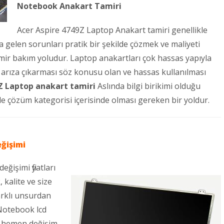
Notebook Anakart Tamiri
Acer Aspire 4749Z Laptop Anakart tamiri genellikle
 gelen sorunları pratik bir şekilde çözmek ve maliyeti
amir bakım yoludur. Laptop anakartları çok hassas yapıyla
da arıza çıkarması söz konusu olan ve hassas kullanılması
Z Laptop anakart tamiri
Aslında bilgi birikimi olduğu
le çözüm kategorisi içerisinde olması gereken bir yoldur.
ğişimi
ğişimi fiyatları
kalite ve size
arklı unsurdan
 Notebook lcd
a hemen değişim