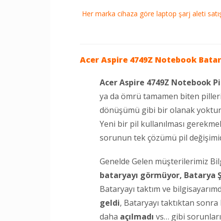
Her marka cihaza göre laptop şarj aleti satışı
Acer Aspire 4749Z Notebook
Batar
Acer Aspire 4749Z Notebook Pi
ya da ömrü tamamen biten pilleri
dönüşümü gibi bir olanak yoktur
Yeni bir pil kullanılması gerekme
sorunun tek çözümü pil değişimid
Genelde Gelen müşterilerimiz Bi
bataryayı görmüyor,
Batarya 
Bataryayı taktım ve bilgisayarı
geldi
, Bataryayı taktıktan sonr
daha
açılmadı
vs… gibi sorunları