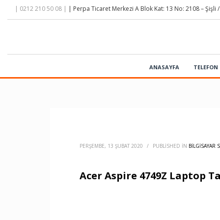
| 0212 210 50 08 |
| Perpa Ticaret Merkezi A Blok Kat: 13 No: 2108 – Şişli /
ANASAYFA
TELEFON 
PERŞEMBE, 13 ŞUBAT 2020
/
PUBLISHED IN
BILGISAYAR S
Acer Aspire 4749Z Laptop T