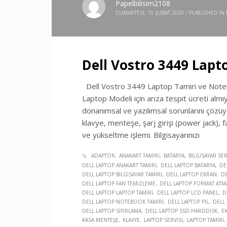
Papelbilisim2108
CUMARTESI, 15 ŞUBAT 2020
/
PUBLISHED IN
Dell Vostro 3449 Lapt
Dell Vostro 3449 Laptop Tamiri ve Notebo
Laptop Modeli için arıza tespit ücreti almı
donanımsal ve yazılımsal sorunlarını çözüyo
klavye, menteşe, şarj girişi (power jack), f
ve yükseltme işlemi. Bilgisayarınızı
ADAPTÖR
ANAKART TAMIRI
BATARYA
BILGISAYAR SER
DELL LAPTOP ANAKART TAMIRI
DELL LAPTOP BATARYA
DE
DELL LAPTOP BILGISAYAR TAMIRI
DELL LAPTOP EKRAN
DE
DELL LAPTOP FAN TEMIZLEME
DELL LAPTOP FORMAT ATM
DELL LAPTOP LAPTOP TAMIRI
DELL LAPTOP LCD PANEL
D
DELL LAPTOP NOTEBOOK TAMIRI
DELL LAPTOP PIL
DELL
DELL LAPTOP SIFIRLAMA
DELL LAPTOP SSD HARDDISK
E
KASA MENTEŞE
KLAVYE
LAPTOP SERVISI
LAPTOP TAMIRI