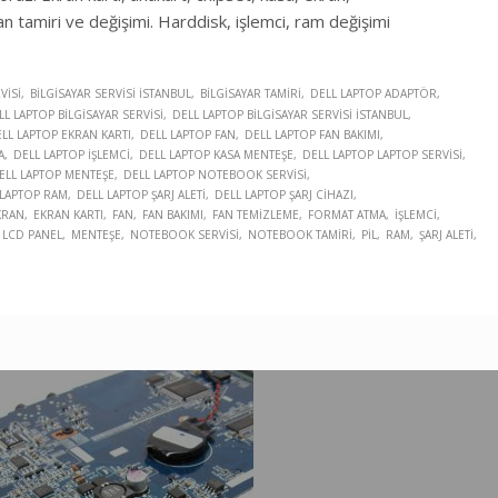
an tamiri ve değişimi. Harddisk, işlemci, ram değişimi
VISI
BILGISAYAR SERVISI İSTANBUL
BILGISAYAR TAMIRI
DELL LAPTOP ADAPTÖR
LL LAPTOP BILGISAYAR SERVISI
DELL LAPTOP BILGISAYAR SERVISI İSTANBUL
LL LAPTOP EKRAN KARTI
DELL LAPTOP FAN
DELL LAPTOP FAN BAKIMI
A
DELL LAPTOP İŞLEMCI
DELL LAPTOP KASA MENTEŞE
DELL LAPTOP LAPTOP SERVISI
ELL LAPTOP MENTEŞE
DELL LAPTOP NOTEBOOK SERVISI
 LAPTOP RAM
DELL LAPTOP ŞARJ ALETI
DELL LAPTOP ŞARJ CIHAZI
KRAN
EKRAN KARTI
FAN
FAN BAKIMI
FAN TEMIZLEME
FORMAT ATMA
İŞLEMCI
LCD PANEL
MENTEŞE
NOTEBOOK SERVISI
NOTEBOOK TAMIRI
PIL
RAM
ŞARJ ALETI