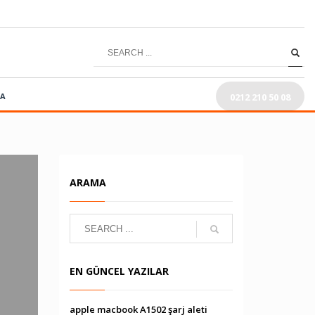
0212 210 50 08
RA
ARAMA
EN GÜNCEL YAZILAR
apple macbook A1502 şarj aleti