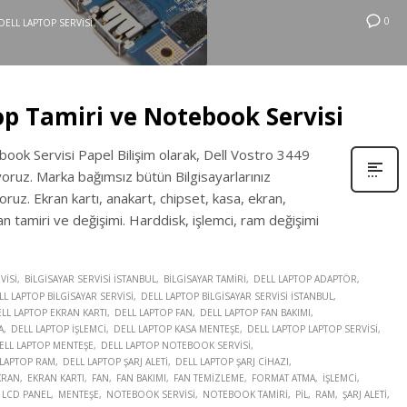
0
DELL LAPTOP SERVISI
op Tamiri ve Notebook Servisi
ok Servisi Papel Bilişim olarak, Dell Vostro 3449
yoruz. Marka bağımsız bütün Bilgisayarlarınız
ruz. Ekran kartı, anakart, chipset, kasa, ekran,
an tamiri ve değişimi. Harddisk, işlemci, ram değişimi
VISI
BILGISAYAR SERVISI İSTANBUL
BILGISAYAR TAMIRI
DELL LAPTOP ADAPTÖR
LL LAPTOP BILGISAYAR SERVISI
DELL LAPTOP BILGISAYAR SERVISI İSTANBUL
LL LAPTOP EKRAN KARTI
DELL LAPTOP FAN
DELL LAPTOP FAN BAKIMI
A
DELL LAPTOP İŞLEMCI
DELL LAPTOP KASA MENTEŞE
DELL LAPTOP LAPTOP SERVISI
ELL LAPTOP MENTEŞE
DELL LAPTOP NOTEBOOK SERVISI
 LAPTOP RAM
DELL LAPTOP ŞARJ ALETI
DELL LAPTOP ŞARJ CIHAZI
KRAN
EKRAN KARTI
FAN
FAN BAKIMI
FAN TEMIZLEME
FORMAT ATMA
İŞLEMCI
LCD PANEL
MENTEŞE
NOTEBOOK SERVISI
NOTEBOOK TAMIRI
PIL
RAM
ŞARJ ALETI