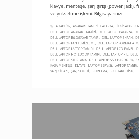
klavye, menteşe, şarj girişi (power jack), f
ve yükseltme işlemi. Bilgisayarınızı
ADAPTÖR
ANAKART TAMIRI
BATARYA
BILGISAYAR SER
DELL LAPTOP ANAKART TAMIRI
DELL LAPTOP BATARYA
DE
DELL LAPTOP BILGISAYAR TAMIRI
DELL LAPTOP EKRAN
DE
DELL LAPTOP FAN TEMIZLEME
DELL LAPTOP FORMAT ATM
DELL LAPTOP LAPTOP TAMIRI
DELL LAPTOP LCD PANEL
D
DELL LAPTOP NOTEBOOK TAMIRI
DELL LAPTOP PIL
DELL
DELL LAPTOP SIFIRLAMA
DELL LAPTOP SSD HARDDISK
E
KASA MENTEŞE
KLAVYE
LAPTOP SERVISI
LAPTOP TAMIRI
ŞARJ CIHAZI
ŞARJ SOKETI
SIFIRLAMA
SSD HARDDISK