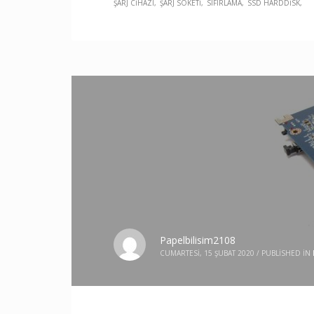
ŞARJ CIHAZI
ŞARJ SOKETI
SIFIRLAMA
SSD HARDDISK
Papelbilisim2108
CUMARTESI, 15 ŞUBAT 2020
/
PUBLISHED IN