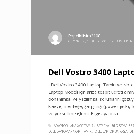
Papelbilisim2108
CUMARTESI, 15 ŞUBAT 2020
/
PUBLISHED IN
Dell Vostro 3400 Lapt
Dell Vostro 3400 Laptop Tamiri ve Notebo
Laptop Modeli için arıza tespit ücreti almı
donanımsal ve yazılımsal sorunlarını çözüyo
klavye, menteşe, şarj girişi (power jack), f
ve yükseltme işlemi. Bilgisayarınızı
ADAPTÖR
ANAKART TAMIRI
BATARYA
BILGISAYAR SER
DELL LAPTOP ANAKART TAMIRI
DELL LAPTOP BATARYA
DE