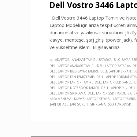
Dell Vostro 3446 Lapt
Dell Vostro 3446 Laptop Tamiri ve Notebo
Laptop Modeli için arıza tespit ücreti almı
donanımsal ve yazılımsal sorunlarını çözüyo
klavye, menteşe, şarj girişi (power jack), f
ve yükseltme işlemi. Bilgisayarınızı
ADAPTÖR
ANAKART TAMIRI
BATARYA
BILGISAYAR SER
DELL LAPTOP ANAKART TAMIRI
DELL LAPTOP BATARYA
DE
DELL LAPTOP BILGISAYAR TAMIRI
DELL LAPTOP EKRAN
DE
DELL LAPTOP FAN TEMIZLEME
DELL LAPTOP FORMAT ATM
DELL LAPTOP LAPTOP TAMIRI
DELL LAPTOP LCD PANEL
D
DELL LAPTOP NOTEBOOK TAMIRI
DELL LAPTOP PIL
DELL
DELL LAPTOP SIFIRLAMA
DELL LAPTOP SSD HARDDISK
E
KASA MENTEŞE
KLAVYE
LAPTOP SERVISI
LAPTOP TAMIRI
ŞARJ CIHAZI
ŞARJ SOKETI
SIFIRLAMA
SSD HARDDISK