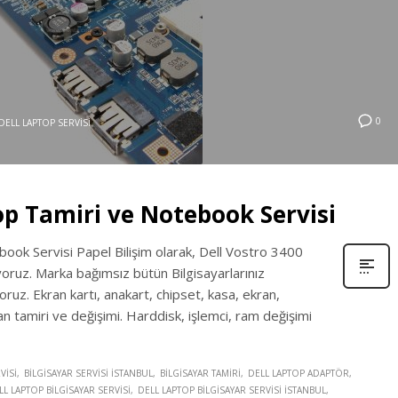
0
DELL LAPTOP SERVISI
op Tamiri ve Notebook Servisi
ok Servisi Papel Bilişim olarak, Dell Vostro 3400
yoruz. Marka bağımsız bütün Bilgisayarlarınız
ruz. Ekran kartı, anakart, chipset, kasa, ekran,
an tamiri ve değişimi. Harddisk, işlemci, ram değişimi
VISI
BILGISAYAR SERVISI İSTANBUL
BILGISAYAR TAMIRI
DELL LAPTOP ADAPTÖR
LL LAPTOP BILGISAYAR SERVISI
DELL LAPTOP BILGISAYAR SERVISI İSTANBUL